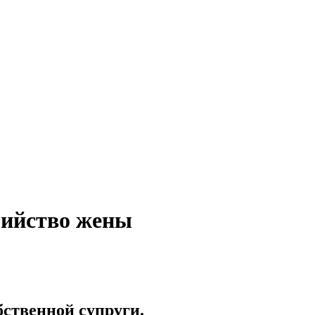
бийство жены
бственной супруги.