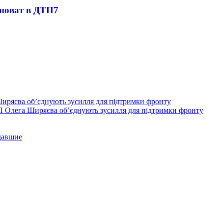
иноват в ДТП
7
П Олега Ширяєва об’єднують зусилля для підтримки фронту
давшие