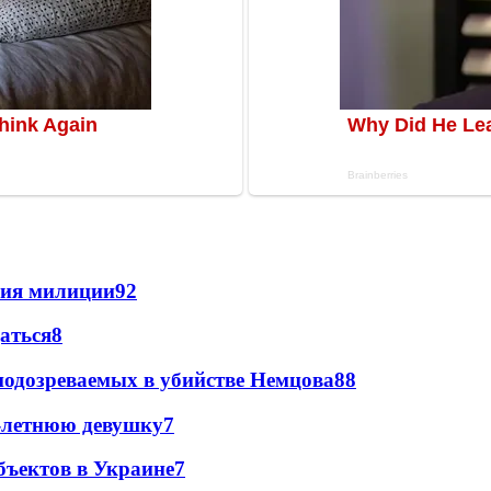
ния милиции
9
2
даться
8
подозреваемых в убийстве Немцова
8
8
0-летнюю девушку
7
бъектов в Украине
7