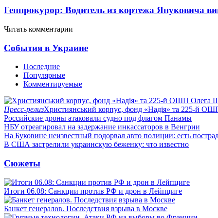
Генпрокурор: Водитель из кортежа Януковича в
Читать комментарии
События в Украине
Последние
Популярные
Комментируемые
Пресс-релиз
Християнський корпус, фонд «Надія» та 225-й ОШ
Российские дроны атаковали судно под флагом Панамы
НБУ отреагировал на задержание инкассаторов в Венгрии
На Буковине неизвестный подорвал авто полиции: есть постра
В США застрелили украинскую беженку: что известно
Сюжеты
Итоги 06.08: Санкции против РФ и дрон в Лейпциге
Банкет генералов. Последствия взрыва в Москве