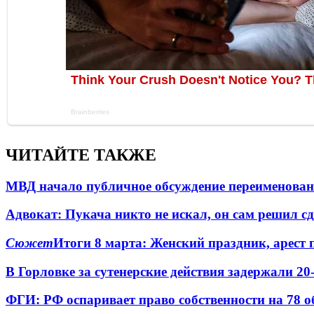
ЧИТАЙТЕ ТАКЖЕ
МВД начало публичное обсуждение переименова
Адвокат: Пукача никто не искал, он сам решил с
Сюжет
Итоги 8 марта: Женский праздник, арест 
В Горловке за сутенерские действия задержали 2
ФГИ: РФ оспаривает право собственности на 78 о