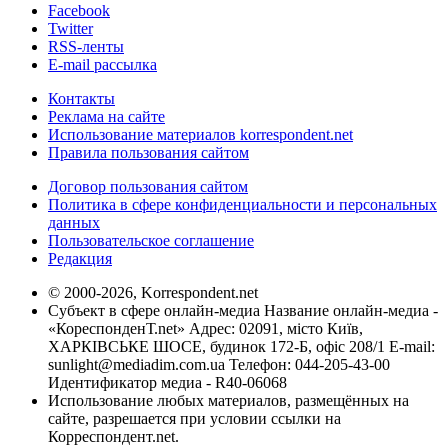
Facebook
Twitter
RSS-ленты
E-mail рассылка
Контакты
Реклама на сайте
Использование материалов korrespondent.net
Правила пользования сайтом
Договор пользования сайтом
Политика в сфере конфиденциальности и персональных
данных
Пользовательское соглашение
Редакция
© 2000-2026, Korrespondent.net
Субъект в сфере онлайн-медиа Название онлайн-медиа -
«КореспонденТ.net» Адрес: 02091, місто Київ,
ХАРКІВСЬКЕ ШОСЕ, будинок 172-Б, офіс 208/1 E-mail:
sunlight@mediadim.com.ua
Телефон: 044-205-43-00
Идентификатор медиа - R40-06068
Использование любых материалов, размещённых на
сайте, разрешается при условии ссылки на
Корреспондент.net.