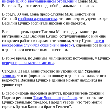
информация о злоумышленном отравлении
главы МВД
Василия Цушко имеет под собой реальные основания.
В среду, 30 мая, глава пресс-службы МВД Константин
Стогний
сообщил журналистам
, что министр внутренних дел
Василий Цушко госпитализирован с инфарктом.
В свою очередь юрист Татьяна Монтян, друг министра
внутренних дел Василия Цушко, сотрудничавшая с ним еще
со времен работы в парламенте заявила, что у Цушко
еще в
воскресенье случился обширный инфаркт
, спровоцированный
отравлением неизвестным веществом.
В то же время, по данным милицейских источников, у Цушко
передозировка метилксантина
.
Сегодня, 31 мая, министерство внутренних дел Украины
заявило
, что информация по поводу отравления главы этого
ведомства Василия Цушко в данный момент находится на
уровне слухов.
В свою очередь народный депутат, представитель фракции
Партии регионов
Тарас Чорновил
сообщил
, что состояние
Цушко стабильно тяжелое. Нардеп уверен, что "это могли
сделать братья Балоги и братья Гелетеи".