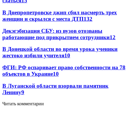
сдаться
15
В Днепропетровске джип сбил насмерть трех
женщин и скрылся с места ДТП
13
2
Декэгэбизация СБУ: из вузов отозваны
работающие под прикрытием сотрудники
12
В Донецкой области во время урока ученики
жестоко избили учителя
10
ФГИ: РФ оспаривает право собственности на 78
объектов в Украине
10
В Луганской области взорвали памятник
Ленину
9
Читать комментарии