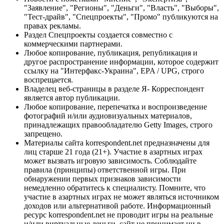
"Заявление", "Регионы", "Деньги", "Власть", "Выборы",
"Тест-драйв", "Спецпроекты", "Промо" публикуются на
правах рекламы.
Раздел Спецпроекты создается совместно с
коммерческими партнерами.
Любое копирование, публикация, републикация и
другое распространение информации, которое содержит
ссылку на "Интерфакс-Украина", EPA / UPG, строго
воспрещается.
Владелец веб-страницы в разделе Я- Корреспондент
является автор публикации.
Любое копирование, перепечатка и воспроизведение
фотографий и/или аудиовизуальных материалов,
принадлежащих правообладателю Getty Images, строго
запрещено.
Материалы сайта korrespondent.net предназначены для
лиц старше 21 года (21+). Участие в азартных играх
может вызвать игровую зависимость. Соблюдайте
правила (принципы) ответственной игры. При
обнаружении первых признаков зависимости
немедленно обратитесь к специалисту. Помните, что
участие в азартных играх не может являться источником
доходов или альтернативой работе. Информационный
ресурс korrespondent.net не проводит игры на реальные
и/или виртуальные деньги, сайт не принимает ни в