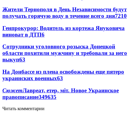
Жители Тернополя в День Независимости будут
получать горячую воду в течение всего дня
7
210
Генпрокурор: Водитель из кортежа Януковича
виноват в ДТП
6
Сотрудники уголовного розыска Донецкой
области похитили мужчину и требовали за него
выкуп
6
3
На Донбассе из плена освобождены еще пятеро
украинских военных
6
3
Сюжет
Лавреат, етер, міт. Новое Украинское
правописание
349
6
35
Читать комментарии