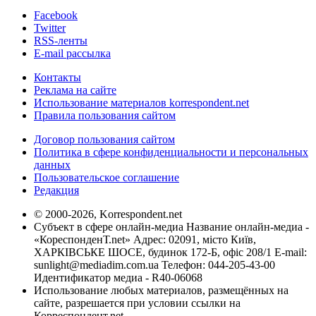
Facebook
Twitter
RSS-ленты
E-mail рассылка
Контакты
Реклама на сайте
Использование материалов korrespondent.net
Правила пользования сайтом
Договор пользования сайтом
Политика в сфере конфиденциальности и персональных
данных
Пользовательское соглашение
Редакция
© 2000-2026, Korrespondent.net
Субъект в сфере онлайн-медиа Название онлайн-медиа -
«КореспонденТ.net» Адрес: 02091, місто Київ,
ХАРКІВСЬКЕ ШОСЕ, будинок 172-Б, офіс 208/1 E-mail:
sunlight@mediadim.com.ua
Телефон: 044-205-43-00
Идентификатор медиа - R40-06068
Использование любых материалов, размещённых на
сайте, разрешается при условии ссылки на
Корреспондент.net.