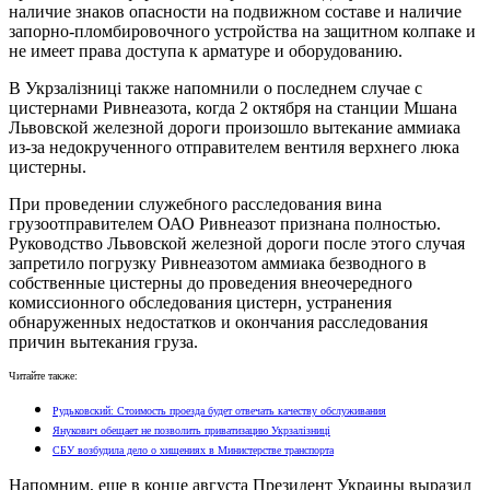
наличие знаков опасности на подвижном составе и наличие
запорно-пломбировочного устройства на защитном колпаке и
не имеет права доступа к арматуре и оборудованию.
В Укрзалізниці также напомнили о последнем случае с
цистернами Ривнеазота, когда 2 октября на станции Мшана
Львовской железной дороги произошло вытекание аммиака
из-за недокрученного отправителем вентиля верхнего люка
цистерны.
При проведении служебного расследования вина
грузоотправителем ОАО Ривнеазот признана полностью.
Руководство Львовской железной дороги после этого случая
запретило погрузку Ривнеазотом аммиака безводного в
собственные цистерны до проведения внеочередного
комиссионного обследования цистерн, устранения
обнаруженных недостатков и окончания расследования
причин вытекания груза.
Читайте также:
Рудьковский: Стоимость проезда будет отвечать качеству обслуживания
Янукович обещает не позволить приватизацию Укрзалізниці
СБУ возбудила дело о хищениях в Министерстве транспорта
Напомним, еще в конце августа Президент Украины выразил