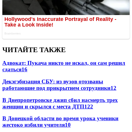
ЧИТАЙТЕ ТАКЖЕ
Адвокат: Пукача никто не искал, он сам решил
сдаться
16
Декэгэбизация СБУ: из вузов отозваны
работающие под прикрытием сотрудники
12
В Днепропетровске джип сбил насмерть трех
женщин и скрылся с места ДТП
12
2
В Донецкой области во время урока ученики
жестоко избили учителя
10