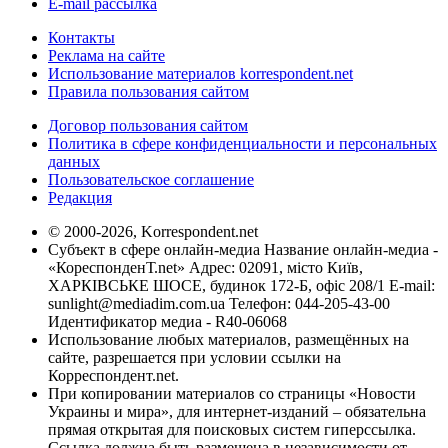
E-mail рассылка
Контакты
Реклама на сайте
Использование материалов korrespondent.net
Правила пользования сайтом
Договор пользования сайтом
Политика в сфере конфиденциальности и персональных
данных
Пользовательское соглашение
Редакция
© 2000-2026, Korrespondent.net
Субъект в сфере онлайн-медиа Название онлайн-медиа -
«КореспонденТ.net» Адрес: 02091, місто Київ,
ХАРКІВСЬКЕ ШОСЕ, будинок 172-Б, офіс 208/1 E-mail:
sunlight@mediadim.com.ua
Телефон: 044-205-43-00
Идентификатор медиа - R40-06068
Использование любых материалов, размещённых на
сайте, разрешается при условии ссылки на
Корреспондент.net.
При копировании материалов со страницы «Новости
Украины и мира», для интернет-изданий – обязательна
прямая открытая для поисковых систем гиперссылка.
Ссылка должна быть размещена в независимости от