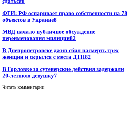
сдаться
8
ФГИ: РФ оспаривает право собственности на 78
объектов в Украине
8
МВД начало публичное обсуждение
переименования милиции
8
2
В Днепропетровске джип сбил насмерть трех
женщин и скрылся с места ДТП
8
2
В Горловке за сутенерские действия задержали
20-летнюю девушку
7
Читать комментарии