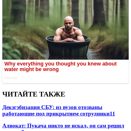
ЧИТАЙТЕ ТАКЖЕ
Декэгэбизация СБУ: из вузов отозваны
работающие под прикрытием сотрудники
11
Адвокат: Пукача никто не искал, он сам решил