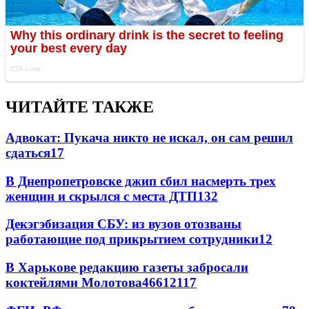
ЧИТАЙТЕ ТАКЖЕ
Адвокат: Пукача никто не искал, он сам решил
сдаться
17
В Днепропетровске джип сбил насмерть трех
женщин и скрылся с места ДТП
13
2
Декэгэбизация СБУ: из вузов отозваны
работающие под прикрытием сотрудники
12
В Харькове редакцию газеты забросали
коктейлями Молотова
466
12
117