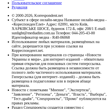
Пользовательское соглашение
Редакция
© 2000-2026, Korrespondent.net
Субъект в сфере онлайн-медиа Название онлайн-медиа -
«КореспонденТ.net» Адрес: 02091, місто Київ,
ХАРКІВСЬКЕ ШОСЕ, будинок 172-Б, офіс 208/1 E-mail:
sunlight@mediadim.com.ua
Телефон: 044-205-43-00
Идентификатор медиа - R40-06068
Использование любых материалов, размещённых на
сайте, разрешается при условии ссылки на
Корреспондент.net.
При копировании материалов со страницы «Новости
Украины и мира», для интернет-изданий – обязательна
прямая открытая для поисковых систем гиперссылка.
Ссылка должна быть размещена в независимости от
полного либо частичного использования материалов.
Гиперссылка (для интернет- изданий) – должна быть
размещена в подзаголовке или в первом абзаце
материала.
Новости с пометками "Мнение", "Экспертиза",
"Заявление", "Регионы", "Деньги", "Власть", "Выборы",
"Тест-драйв", "Спецпроекты", "Промо" публикуются на
правах рекламы.
Раздел Спецпроекты создается совместно с