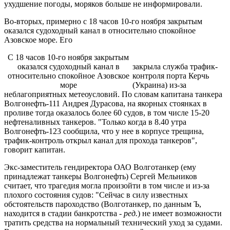
ухудшение погоды, моряков больше не информировали.
Во-вторых, примерно с 18 часов 10-го ноября закрытым
оказался судоходный канал в относительно спокойное
Азовское море. Его
С 18 часов 10-го ноября закрытым
оказался судоходный канал в
закрыла служба трафик-
относительно спокойное Азовское
контроля порта Керчь
море
(Украина) из-за
неблагоприятных метеоусловий. По словам капитана танкера
Волгонефть-111 Андрея Дурасова, на якорных стоянках в
проливе тогда оказалось более 60 судов, в том числе 15-20
нефтеналивных танкеров. "Только когда в 8.40 утра
Волгонефть-123 сообщила, что у нее в корпусе трещина,
трафик-контроль открыл канал для прохода танкеров",
говорит капитан.
Экс-заместитель гендиректора ОАО Волготанкер (ему
принадлежат танкеры Волгонефть) Сергей Мельников
считает, что трагедия могла произойти в том числе и из-за
плохого состояния судов: "Сейчас в силу известных
обстоятельств пароходство (Волготанкер, по данным Ъ,
находится в стадии банкротства -
ред.
) не имеет возможности
тратить средства на нормальный технический уход за судами.