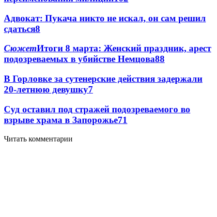
Адвокат: Пукача никто не искал, он сам решил
сдаться
8
Сюжет
Итоги 8 марта: Женский праздник, арест
подозреваемых в убийстве Немцова
8
8
В Горловке за сутенерские действия задержали
20-летнюю девушку
7
Суд оставил под стражей подозреваемого во
взрыве храма в Запорожье
7
1
Читать комментарии