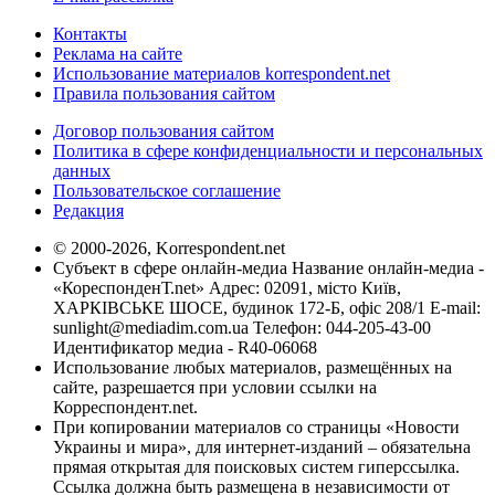
Контакты
Реклама на сайте
Использование материалов korrespondent.net
Правила пользования сайтом
Договор пользования сайтом
Политика в сфере конфиденциальности и персональных
данных
Пользовательское соглашение
Редакция
© 2000-2026, Korrespondent.net
Субъект в сфере онлайн-медиа Название онлайн-медиа -
«КореспонденТ.net» Адрес: 02091, місто Київ,
ХАРКІВСЬКЕ ШОСЕ, будинок 172-Б, офіс 208/1 E-mail:
sunlight@mediadim.com.ua
Телефон: 044-205-43-00
Идентификатор медиа - R40-06068
Использование любых материалов, размещённых на
сайте, разрешается при условии ссылки на
Корреспондент.net.
При копировании материалов со страницы «Новости
Украины и мира», для интернет-изданий – обязательна
прямая открытая для поисковых систем гиперссылка.
Ссылка должна быть размещена в независимости от