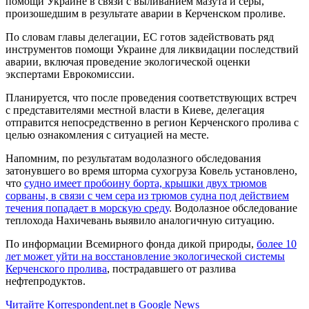
помощи Украине в связи с выливанием мазута и серы,
произошедшим в результате аварии в Керченском проливе.
По словам главы делегации, ЕС готов задействовать ряд
инструментов помощи Украине для ликвидации последствий
аварии, включая проведение экологической оценки
экспертами Еврокомиссии.
Планируется, что после проведения соответствующих встреч
с представителями местной власти в Киеве, делегация
отправится непосредственно в регион Керченского пролива с
целью ознакомления с ситуацией на месте.
Напомним, по результатам водолазного обследования
затонувшего во время шторма сухогруза Ковель установлено,
что
судно имеет пробоину борта, крышки двух трюмов
сорваны, в связи с чем сера из трюмов судна под действием
течения попадает в морскую среду
. Водолазное обследование
теплохода Нахичевань выявило аналогичную ситуацию.
По информации Всемирного фонда дикой природы,
более 10
лет может уйти на восстановление экологической системы
Керченского пролива
, пострадавшего от разлива
нефтепродуктов.
Читайте Korrespondent.net в Google News