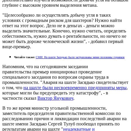
глубине с высоким уровнем выделения метана.
"Целесообразно ли осуществлять добычу угля в таких
условиях с громадным риском для шахтеров? Нужно найти
ответ на этот вопрос. Дело не в деньгах - деньги можно
выделить значительные. Конечно, нужно считать, определять
себестоимость, нужно думать о рентабельности, но ничего не
может быть дороже человеческой жизни", - добавил первый
вице-премьер.
Читайте также:
СМИ: На шахте Засядько были застрахованы менее половины горняков
Напомним, что на сегодняшнем заседании
правительства премьер инициировал проведение
специального заседания по вопросам охраны труда в
промышленности. "Авария на шахте Засядько свидетельствует
о том, что
на шахте были несвоевременно предприняты меры
,
которые могли бы предупредить эту катастрофу", - в
частности сказал
Виктор Янукович
.
В то же время министр угольной промышленности,
заместитель председателя правительственной комиссии по
расследованию причин и ликвидации последствий аварии на
шахте имени Засядько Сергей Тулуб пообещал принять по
результатам аварии на шахте "
неадекватные и