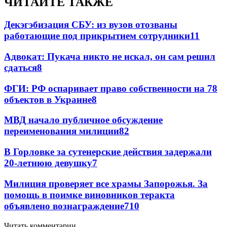
ЧИТАЙТЕ ТАКЖЕ
Декэгэбизация СБУ: из вузов отозваны
работающие под прикрытием сотрудники
11
Адвокат: Пукача никто не искал, он сам решил
сдаться
8
ФГИ: РФ оспаривает право собственности на 78
объектов в Украине
8
МВД начало публичное обсуждение
переименования милиции
8
2
В Горловке за сутенерские действия задержали
20-летнюю девушку
7
Милиция проверяет все храмы Запорожья. За
помощь в поимке виновников теракта
объявлено вознаграждение
7
10
Читать комментарии