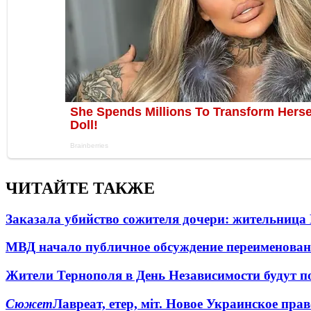
ЧИТАЙТЕ ТАКЖЕ
Заказала убийство сожителя дочери: жительница
МВД начало публичное обсуждение переименова
Жители Тернополя в День Независимости будут по
Сюжет
Лавреат, етер, міт. Новое Украинское пра