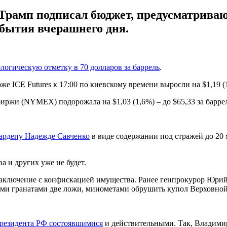
; Трамп подписал бюджет, предусматрива
обытия вчерашнего дня.
логическую отметку в 70 долларов за баррель
.
е ICE Futures к 17:00 по киевскому времени выросли на $1,19 (1,
иржи (NYMEX) подорожала на $1,03 (1,6%) – до $65,33 за барре
нардепу Надежде Савченко
в виде содержании под стражей до 20 
а и других уже не будет.
аключение с конфискацией имущества. Ранее генпрокурор Юрий 
ыми гранатами две ложи, минометами обрушить купол Верховной 
резидента РФ состоявшимися
и действительными. Так, Владими