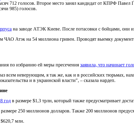
сяч 712 голосов. Второе место занял кандидат от КПРФ Павел Г
сячи 985) голосов.
орпуса
на заводе АТЭК Киеве. После потасовки с бойцами, они и
м ЧАО Атэк на 54 миллиона гривен. Проводят выемку документ
дания по избранию ей меры пресечения
заявила, что начинает гол
з всем неверующим, я так же, как и в российских тюрьмах, нахож
оказательства и в украинской власти", – сказала нардеп.
ине
8 год
в размере $1,3 трлн, который также предусматривает дос
 в размере 250 миллионов долларов. Также 200 миллионов пред
$620,7 млн.