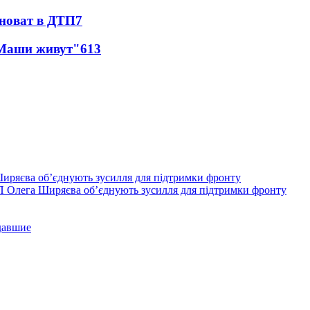
иноват в ДТП
7
 Маши живут"
6
13
П Олега Ширяєва об’єднують зусилля для підтримки фронту
давшие