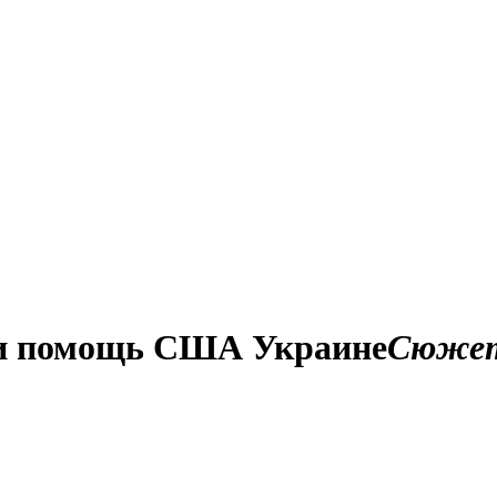
о и помощь США Украине
Сюже