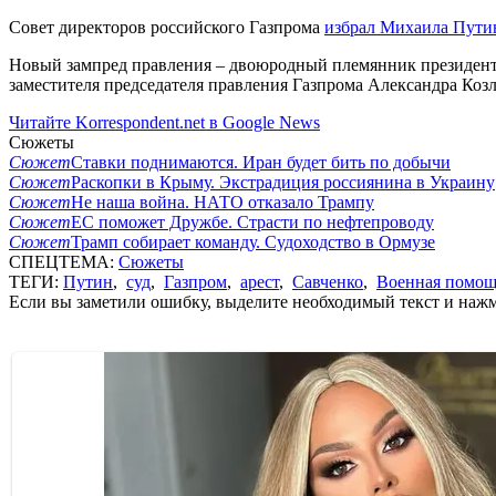
Совет директоров российского Газпрома
избрал Михаила Путин
Новый зампред правления – двоюродный племянник президента 
заместителя председателя правления Газпрома Александра Козло
Читайте Korrespondent.net в Google News
Сюжеты
Сюжет
Ставки поднимаются. Иран будет бить по добычи
Сюжет
Раскопки в Крыму. Экстрадиция россиянина в Украину
Сюжет
Не наша война. НАТО отказало Трампу
Сюжет
ЕС поможет Дружбе. Страсти по нефтепроводу
Сюжет
Трамп собирает команду. Судоходство в Ормузе
СПЕЦТЕМА:
Сюжеты
ТЕГИ:
Путин
,
суд
,
Газпром
,
арест
,
Савченко
,
Военная помо
Если вы заметили ошибку, выделите необходимый текст и нажми