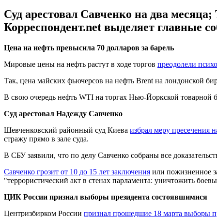
Суд арестовал Савченко на два месяца
Корреспондент.net выделяет главные с
Цена на нефть превысила 70 долларов за барель
Мировые цены на нефть растут в ходе торгов
преодолели психо
Так, цена майских фьючерсов на нефть Brent на лондонской бирж
В свою очередь нефть WTI на торгах Нью-Йоркской товарной б
Суд арестовал Надежду Савченко
Шевченковский районный суд Киева
избрал меру пресечения 
стражу прямо в зале суда.
В СБУ заявили, что по делу Савченко собраны все доказательств
Савченко грозит от 10 до 15 лет заключения
или пожизненное з
"террористический акт в стенах парламента: уничтожить боев
ЦИК России признал выборы президента состоявшимися
Центризбирком России
признал прошедшие 18 марта выборы п