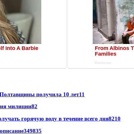
 Полтавщины получила 10 лет
11
ния милиции
8
2
лучать горячую воду в течение всего дня
8
210
вописание
349
8
35