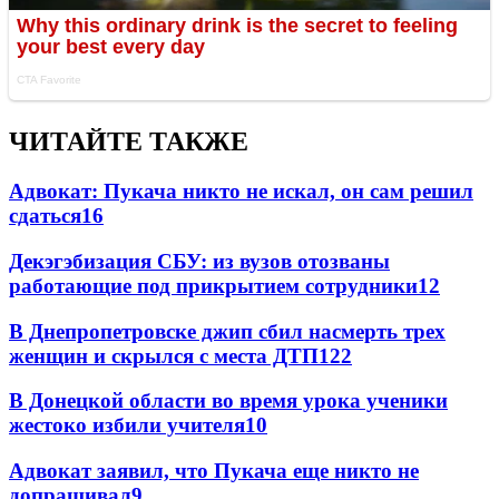
ЧИТАЙТЕ ТАКЖЕ
Адвокат: Пукача никто не искал, он сам решил
сдаться
16
Декэгэбизация СБУ: из вузов отозваны
работающие под прикрытием сотрудники
12
В Днепропетровске джип сбил насмерть трех
женщин и скрылся с места ДТП
12
2
В Донецкой области во время урока ученики
жестоко избили учителя
10
Адвокат заявил, что Пукача еще никто не
допрашивал
9