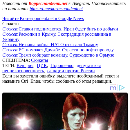
Новости от
Корреспондент.net
в Telegram. Подписывайтесь
на наш канал
https://t.me/korrespondentnet
Читайте Korrespondent.net в Google News
Сюжеты
Сюжет
Ставки поднимаются. Иран будет бить по добычи
Сюжет
Раскопки в Крыму. Экстрадиция россиянина в
Украину
Сюжет
Не наша война. НАТО отказало Трампу
Сюжет
ЕС поможет Дружбе. Страсти по нефтепроводу
Сюжет
Трамп собирает команду. Судоходство в Ормузе
СПЕЦТЕМА:
Сюжеты
ТЕГИ:
Венгрия
,
ЦИК
,
Порошенко
,
депутатская
неприкосновенность
,
санкции против России
Если вы заметили ошибку, выделите необходимый текст и
нажмите Ctrl+Enter, чтобы сообщить об этом редакции.