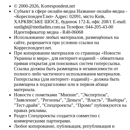
© 2000-2026, Korrespondent.net
Субъект в сфере онлайн-медиа Название онлайн-медиа -
«КореспонденТ.net» Адрес: 02091, місто Київ,
ХАРКІВСЬКЕ ШОСЕ, будинок 172-Б, офіс 208/1 E-mail:
sunlight@mediadim.com.ua
Телефон: 044-205-43-00
Идентификатор медиа - R40-06068
Использование любых материалов, размещённых на
сайте, разрешается при условии ссылки на
Корреспондент.net.
При копировании материалов со страницы «Новости
Украины и мира», для интернет-изданий – обязательна
прямая открытая для поисковых систем гиперссылка.
Ссылка должна быть размещена в независимости от
полного либо частичного использования материалов.
Гиперссылка (для интернет- изданий) – должна быть
размещена в подзаголовке или в первом абзаце
материала.
Новости с пометками "Мнение", "Экспертиза",
"Заявление", "Регионы", "Деньги", "Власть", "Выборы",
"Тест-драйв", "Спецпроекты", "Промо" публикуются на
правах рекламы.
Раздел Спецпроекты создается совместно с
коммерческими партнерами.
Любое копирование, публикация, републикация и