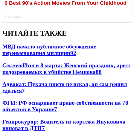
ЧИТАЙТЕ ТАКЖЕ
МВД начало публичное обсуждение
переименования милиции
9
2
Сюжет
Итоги 8 марта: Женский праздник, арест
подозреваемых в убийстве Немцова
8
8
Адвокат: Пукача никто не искал, он сам решил
сдаться
7
ФГИ: РФ оспаривает право собственности на 78
объектов в Украине
7
Генпрокурор: Водитель из кортежа Януковича
виноват в ДТП
7