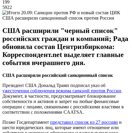
199
5922
США расширили санкционный список против России
США расширили "черный список"
российских граждан и компаний; Рада
обновила состав Центризбиркома:
Корреспондент.net выделяет главные
события вчерашнего дня.
США расширили российский санкционный список
Президент США Дональд Трамп подписал указ об
ужесточении соблюдения режима санкций против России
.
Документ, в частности, предусматривает блокирование
собственности и активов и запрет на любые финансовые
операции с лицами, связанными с российскими властями в
соответствии с положениями CAATSA.
Позже Госдепартамент
представил список из 27 россиян
и
шести юридических лиц, которые имеют отношение или
действуют в интересах оборонного и разведывательного