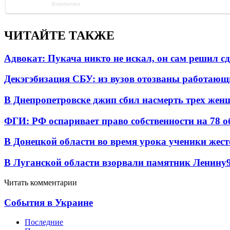
ЧИТАЙТЕ ТАКЖЕ
Адвокат: Пукача никто не искал, он сам решил с
Декэгэбизация СБУ: из вузов отозваны работаю
В Днепропетровске джип сбил насмерть трех жен
ФГИ: РФ оспаривает право собственности на 78 о
В Донецкой области во время урока ученики жест
В Луганской области взорвали памятник Ленину
Читать комментарии
События в Украине
Последние