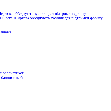
П Олега Ширяєва об’єднують зусилля для підтримки фронту
давшие
с баллистикой