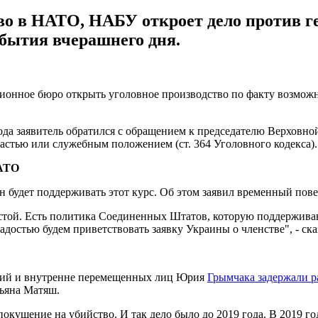
во в НАТО, НАБУ откроет дело против г
обытия вчерашнего дня.
ионное бюро открыть уголовное производство по факту возмо
 года заявитель обратился с обращением к председателю Верхо
астью или служебным положением (ст. 364 Уголовного кодекса).
НАТО
н будет поддерживать этот курс. Об этом заявил временный по
ростой. Есть политика Соединенных Штатов, которую поддержив
достью будем приветствовать заявку Украины о членстве", - ска
рий и внутренне перемещенных лиц Юрия
Грымчака задержали р
тьяна Матяш.
ь покушение на убийство. И так дело было до 2019 года. В 2019 г