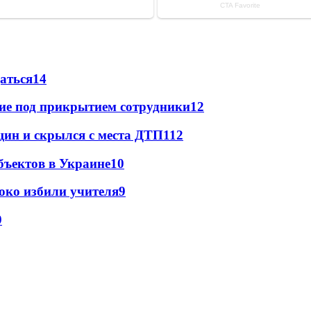
даться
14
щие под прикрытием сотрудники
12
щин и скрылся с места ДТП
11
2
бъектов в Украине
10
око избили учителя
9
9