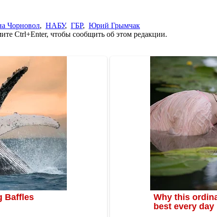
на Чорновол
,
НАБУ
,
ГБР
,
Юрий Грымчак
те Ctrl+Enter, чтобы сообщить об этом редакции.