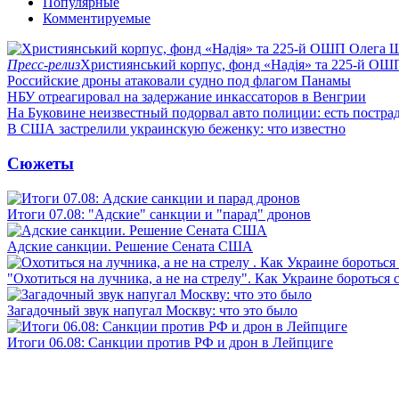
Популярные
Комментируемые
Пресс-релиз
Християнський корпус, фонд «Надія» та 225-й ОШ
Российские дроны атаковали судно под флагом Панамы
НБУ отреагировал на задержание инкассаторов в Венгрии
На Буковине неизвестный подорвал авто полиции: есть постра
В США застрелили украинскую беженку: что известно
Сюжеты
Итоги 07.08: "Адские" санкции и "парад" дронов
Адские санкции. Решение Сената США
"Охотиться на лучника, а не на стрелу". Как Украине бороться 
Загадочный звук напугал Москву: что это было
Итоги 06.08: Санкции против РФ и дрон в Лейпциге