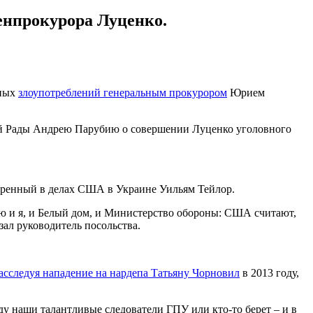
енпрокурора Луценко.
жных
злоупотреблений генеральным прокурором
Юрием
вной Рады Андрею Парубию о совершении Луценко уголовного
веренный в делах США в Украине Уильям Тейлор.
аю и я, и Белый дом, и Министерство обороны: США считают,
зал руководитель посольства.
асследуя нападение на нардепа Татьяну Чорновил
в 2013 году,
оду наши талантливые следователи ГПУ или кто-то берет – и в