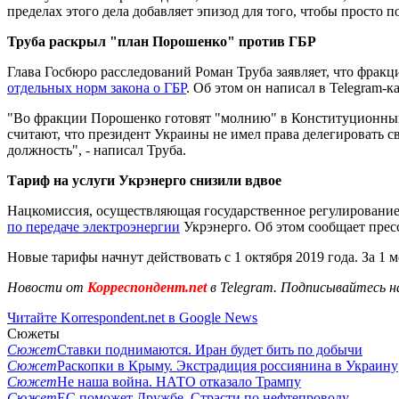
пределах этого дела добавляет эпизод для того, чтобы просто 
Труба раскрыл "план Порошенко" против ГБР
Глава Госбюро расследований Роман Труба заявляет, что фрак
отдельных норм закона о ГБР
. Об этом он написал в Telegram-ка
"Во фракции Порошенко готовят "молнию" в Конституционный 
считают, что президент Украины не имел права делегировать с
должность", - написал Труба.
Тариф на услуги Укрэнерго снизили вдвое
Нацкомиссия, осуществляющая государственное регулирование в
по передаче электроэнергии
Укрэнерго. Об этом сообщает пре
Новые тарифы начнут действовать с 1 октября 2019 года. За 1 м
Новости от
Корреспондент.net
в Telegram. Подписывайтесь н
Читайте Korrespondent.net в Google News
Сюжеты
Сюжет
Ставки поднимаются. Иран будет бить по добычи
Сюжет
Раскопки в Крыму. Экстрадиция россиянина в Украину
Сюжет
Не наша война. НАТО отказало Трампу
Сюжет
ЕС поможет Дружбе. Страсти по нефтепроводу