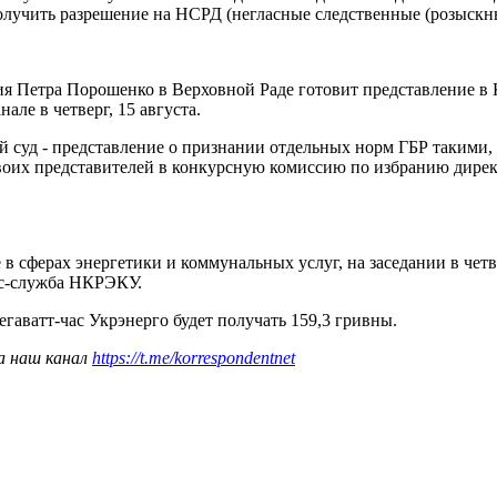
получить разрешение на НСРД (негласные следственные (розыскные
ция Петра Порошенко в Верховной Раде готовит представление 
нале в четверг, 15 августа.
суд - представление о признании отдельных норм ГБР такими, 
воих представителей в конкурсную комиссию по избранию директо
 сферах энергетики и коммунальных услуг, на заседании в четве
сс-служба НКРЭКУ.
егаватт-час Укрэнерго будет получать 159,3 гривны.
а наш канал
https://t.me/korrespondentnet