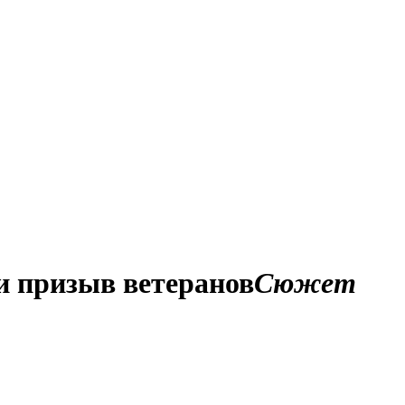
и призыв ветеранов
Сюжет