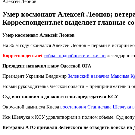
Алексей Леонов
Умер космонавт Алексей Леонов; ветер
Корреспондент.net выделяет главные с
Умер космонавт Алексей Леонов
На 86-м году скончался Алексей Леонов − первый в истории к
Корреспондент.net
собрал подробности из жизни
легендарного
Президент назначил главу Одесской ОГА
Президент Украины Владимир
Зеленский назначил Максима К
Новый руководитель Одесской области − предприниматель и 
Суд восстановил в должности экс-председателя КСУ
Окружной админсуд Киева
восстановил Станислава Шевчука 
Иск Шевчука к КСУ удовлетворили в полном объеме. Суд допус
Ветераны АТО призвали Зеленского не отводить войска на 