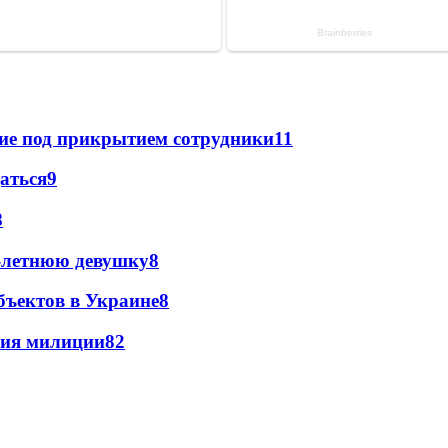
щие под прикрытием сотрудники
11
даться
9
8
0-летнюю девушку
8
бъектов в Украине
8
ния милиции
8
2