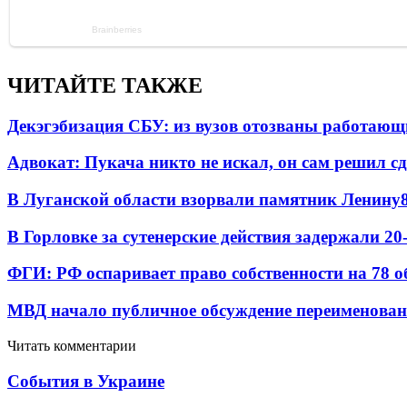
ЧИТАЙТЕ ТАКЖЕ
Декэгэбизация СБУ: из вузов отозваны работаю
Адвокат: Пукача никто не искал, он сам решил с
В Луганской области взорвали памятник Ленину
В Горловке за сутенерские действия задержали 2
ФГИ: РФ оспаривает право собственности на 78 о
МВД начало публичное обсуждение переименова
Читать комментарии
События в Украине