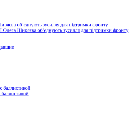
П Олега Ширяєва об’єднують зусилля для підтримки фронту
давшие
с баллистикой