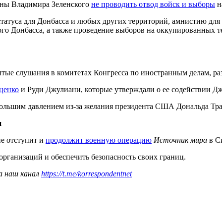
ины Владимира Зеленского
не проводить отвод войск и выборы
н
статуса для Донбасса и любых других территорий, амнистию для 
о Донбасса, а также проведение выборов на оккупированных те
 слушания в комитетах Конгресса по иностранным делам, разв
ценко
и Руди Джулиани, которые утверждали о ее содействии Дж
д большим давлением из-за желания президента США Дональда Тра
и
не отступит и
продолжит военную операцию
Источник мира
в С
организаций и обеспечить безопасность своих границ.
а наш канал
https://t.me/korrespondentnet