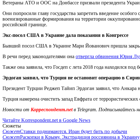
Ветераны АТО и ООС на Донбассе призвали президента Укра
Они попросили главу государства запретить введение особого 
военизированные формирования на территории оккупированног
российской границе.
Экс-посол США в Украине дала показания в Конгрессе
Бывший посол США в Украине Мари Йованович пришла закрытые
В речи перед законодателями она
отвергла обвинения Юрия Лу
Также она заявила, что Госдеп с лета 2018 года находился по
Эрдоган заявил, что
Турция не остановит операцию в Сири
Президент Турции Реджеп Тайип Эрдоган заявил, что Анкара 
Турция намерена очистить запад Евфрата от террористических 
Новости от
Корреспондент.net
в Telegram. Подписывайтесь н
Читайте Korrespondent.net в Google News
Сюжеты
Сюжет
Ставки поднимаются. Иран будет бить по добычи
Сюжет
Раскопки в Крыму. Экстрадиция россиянина в Украину