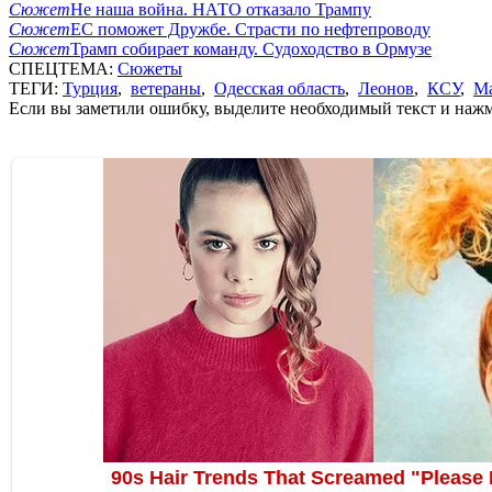
Сюжет
Не наша война. НАТО отказало Трампу
Сюжет
ЕС поможет Дружбе. Страсти по нефтепроводу
Сюжет
Трамп собирает команду. Судоходство в Ормузе
СПЕЦТЕМА:
Сюжеты
ТЕГИ:
Турция
,
ветераны
,
Одесская область
,
Леонов
,
КСУ
,
Ма
Если вы заметили ошибку, выделите необходимый текст и нажми