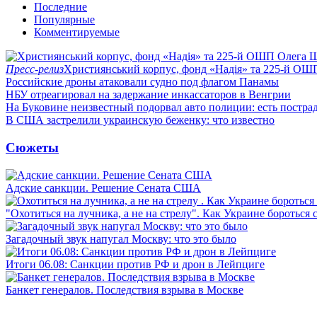
Последние
Популярные
Комментируемые
Пресс-релиз
Християнський корпус, фонд «Надія» та 225-й ОШ
Российские дроны атаковали судно под флагом Панамы
НБУ отреагировал на задержание инкассаторов в Венгрии
На Буковине неизвестный подорвал авто полиции: есть постра
В США застрелили украинскую беженку: что известно
Сюжеты
Адские санкции. Решение Сената США
"Охотиться на лучника, а не на стрелу". Как Украине бороться 
Загадочный звук напугал Москву: что это было
Итоги 06.08: Санкции против РФ и дрон в Лейпциге
Банкет генералов. Последствия взрыва в Москве