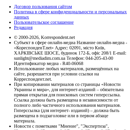
Договор пользования сайтом
Политика в сфере конфиденциальности и персональных
данных
Пользовательское соглашение
Редакция
© 2000-2026, Korrespondent.net
Субъект в сфере онлайн-медиа Название онлайн-медиа -
«КореспонденТ.net» Адрес: 02091, місто Київ,
ХАРКІВСЬКЕ ШОСЕ, будинок 172-Б, офіс 208/1 E-mail:
sunlight@mediadim.com.ua
Телефон: 044-205-43-00
Идентификатор медиа - R40-06068
Использование любых материалов, размещённых на
сайте, разрешается при условии ссылки на
Корреспондент.net.
При копировании материалов со страницы «Новости
Украины и мира», для интернет-изданий – обязательна
прямая открытая для поисковых систем гиперссылка.
Ссылка должна быть размещена в независимости от
полного либо частичного использования материалов.
Гиперссылка (для интернет- изданий) – должна быть
размещена в подзаголовке или в первом абзаце
материала.
Новости с пометками "Мнение", "Экспертиза",