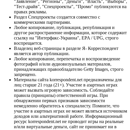
"Заявление", "Регионы", "Деньги", "Власть", "Выборы",
"Тест-драйв", "Спецпроекты", "Промо" публикуются на
правах рекламы.
Раздел Спецпроекты создается совместно с
коммерческими партнерами.
Любое копирование, публикация, републикация и
другое распространение информации, которое содержит
ссылку на "Интерфакс-Украина", EPA / UPG, строго
воспрещается.
Владелец веб-страницы в разделе Я- Корреспондент
является автор публикации.
Любое копирование, перепечатка и воспроизведение
фотографий и/или аудиовизуальных материалов,
принадлежащих правообладателю Getty Images, строго
запрещено.
Материалы сайта korrespondent.net предназначены для
лиц старше 21 года (21+). Участие в азартных играх
может вызвать игровую зависимость. Соблюдайте
правила (принципы) ответственной игры. При
обнаружении первых признаков зависимости
немедленно обратитесь к специалисту. Помните, что
участие в азартных играх не может являться источником
доходов или альтернативой работе. Информационный
ресурс korrespondent.net не проводит игры на реальные
и/или виртуальные деньги, сайт не принимает ни в