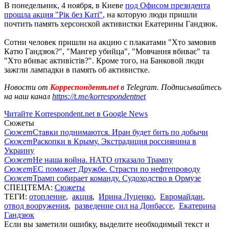
В понедельник, 4 ноября, в Киеве
под Офисом президента
прошла акция "Рік без Каті"
, на которую люди пришли
почтить память херсонской активистки Екатерины Гандзюк.
Сотни человек пришли на акцию с плакатами "Хто замовив
Катю Гандзюк?", "Мангер убийца", "Мовчання вбиває" та
"Хто вбиває активістів?". Кроме того, на Банковой люди
зажгли лампадки в память об активистке.
Новости от
Корреспондент.net
в Telegram. Подписывайтесь
на наш канал
https://t.me/korrespondentnet
Читайте Korrespondent.net в Google News
Сюжеты
Сюжет
Ставки поднимаются. Иран будет бить по добычи
Сюжет
Раскопки в Крыму. Экстрадиция россиянина в
Украину
Сюжет
Не наша война. НАТО отказало Трампу
Сюжет
ЕС поможет Дружбе. Страсти по нефтепроводу
Сюжет
Трамп собирает команду. Судоходство в Ормузе
СПЕЦТЕМА:
Сюжеты
ТЕГИ:
отопление
,
акция
,
Ирина Луценко
,
Евромайдан
,
отвод вооружения
,
разведение сил на Донбассе
,
Екатерина
Гандзюк
Если вы заметили ошибку, выделите необходимый текст и