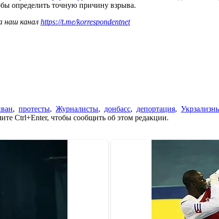
обы определить точную причину взрыва.
а наш канал
https://t.me/korrespondentnet
ван
,
протесты
,
Журналисты
,
донбасс
,
депортация
,
Укрзализн
те Ctrl+Enter, чтобы сообщить об этом редакции.