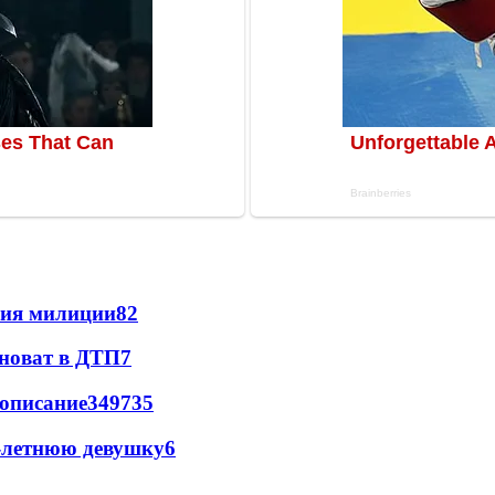
ния милиции
8
2
иноват в ДТП
7
вописание
349
7
35
0-летнюю девушку
6