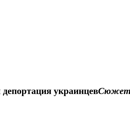
и депортация украинцев
Сюже