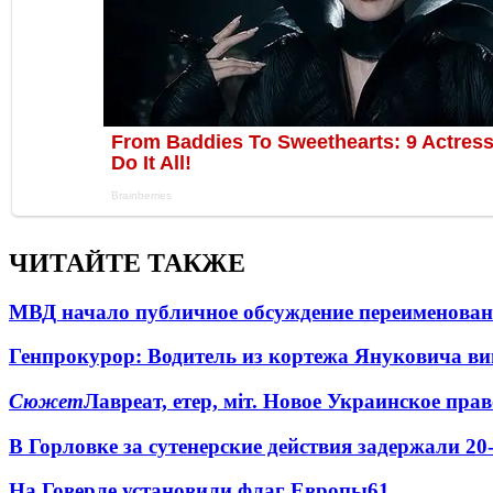
ЧИТАЙТЕ ТАКЖЕ
МВД начало публичное обсуждение переименова
Генпрокурор: Водитель из кортежа Януковича в
Сюжет
Лавреат, етер, міт. Новое Украинское пра
В Горловке за сутенерские действия задержали 2
На Говерле установили флаг Европы
6
1