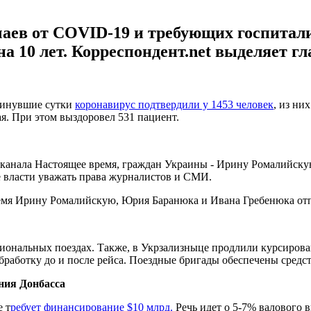
чаев от COVID-19 и требующих госпитал
на 10 лет. Корреспондент.net выделяет г
минувшие сутки
коронавирус подтвердили у 1453 человек
, из ни
ая. При этом выздоровел 531 пациент.
канала Настоящее время, граждан Украины - Ирину Ромалийску
 власти уважать права журналистов и СМИ.
емя Ирину Ромалийскую, Юрия Баранюка и Ивана Гребенюка от
иональных поездах. Также, в Укрзализныце продлили курсирова
бработку до и после рейса. Поездные бригады обеспечены сред
ния Донбасса
 т
ребует финансирование $10 млрд.
Речь идет о 5-7% валового 