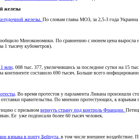
ой железы
желудочной железы.
По словам главы МОЗ, за 2,5-3 года Украин
ообщило Минэкономики. По сравнению с июнем цена выросла на 
за 1 тысячу кубометров).
 1 млн
. 008 тыс. 377, увеличившись за последние сутки на 15 тыс
х на континенте составило 690 тысяч. Больше всего инфицирова
ротесты
. Во время протестов у парламента Ливана произошли ст
отставки правительства. По мнению протестующих, к взрывам п
петицию с призывом
вернуть страну под контроль Франции.
Петиц
иван. Ее уже подписали более 60 тысяч человек.
чин взрыва в порту Бейрута,
в том числе внешнее воздействие. П