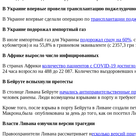
В Украине впервые провели трансплантацию поджелудочн
В Украине впервые сделали операцию по
трансплантации под
В Украине подорожал импортный газ
В июле импортный газ для Украины
подорожал сразу на 60%,
с
кубометров) и на 55,8% в гривневом эквиваленте (с 2357,3 грн 
В Африке выросло число инфицированных
В странах Африки
количество пациентов с COVID-19 достигло
24 часа возросло на 488 до 22 087. Количество выздоровевши
В Бейруте вспыхнули протесты
В столице Ливана Бейруте
начались антиправительственные п
человек ранены. Люди возмущены взрывами в порту и требуют 
Кроме того, после взрыва в порту Бейрута в Ливане создали 
Макрона,была опубликована за день до того, как он посетил Л
Власти Ливана озвучили версии трагедии
Правоохранители Ливана рассматривает н
есколько версий при