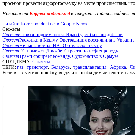
просьбой провести аэрофотосъемку на месте происшествия, чт
Новости от
Корреспондент.net
в Telegram. Подписывайтесь н
Читайте Korrespondent.net в Google News
Сюжеты
Сюжет
Ставки поднимаются. Иран будет бить по добычи
Сюжет
Раскопки в Крыму. Экстрадиция россиянина в Украину
Сюжет
Не наша война. НАТО отказало Трампу
Сюжет
ЕС поможет Дружбе. Страсти по нефтепроводу
Сюжет
Трамп собирает команду. Судоходство в Ормузе
СПЕЦТЕМА:
Сюжеты
ТЕГИ:
газ
,
транспорт
,
Беларусь
,
трансплантация
,
Африка
,
Ли
Если вы заметили ошибку, выделите необходимый текст и нажми