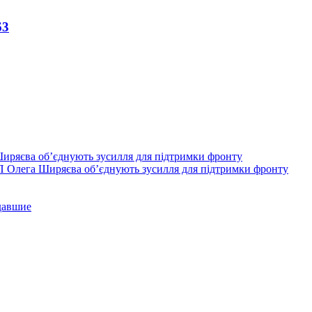
6
3
П Олега Ширяєва об’єднують зусилля для підтримки фронту
давшие