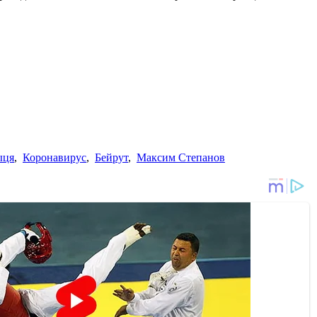
ыця
,
Коронавирус
,
Бейрут
,
Максим Степанов