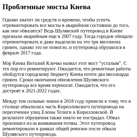
Проблемные мосты Киева
Однако хватит ли средств и времени, чтобы успеть
отремонтировать все мосты в аварийном состоянии до того,
как они обвалятся? Ведь Шулявский путепровод в Киеве
признали аварийным еще в 2007 году. Тогда городов обещали
отремонтировать и даже выделили на это три миллиона
гривен, однако это не помогло, и путепровод обрушился в
феврале 2017 года.
Мэр Киева Виталий Кличко назвал этот мост "усталым". С
тех пор его ремонтируют. Ожидается, что ремонтные работы
обойдутся городскому бюджету Киева почти два миллиарда
гривен. Сроки окончания обновления Шулявского
путепровода все время переносят. Ожидается, что его
достроят в 2021-2022 годах.
Между тем сильные ливни в 2018 году привели к тому, что в
столице обвалилась часть Кирилловского путепровода на
пересечении улиц Елены Телиги и Кирилловской. В
результате обрушения также никто не пострадал. Обвал
произошел из-за вымывания почвы. Этот путепровод
ремонтировали в рамках общей ревизии после обвала
Шулявсього путепровода.