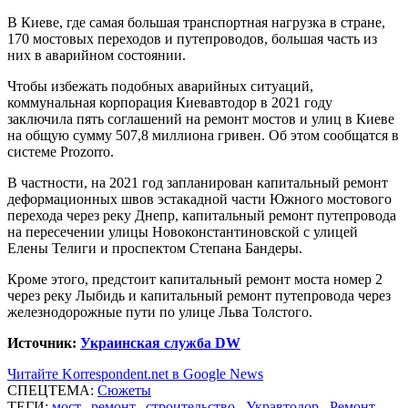
В Киеве, где самая большая транспортная нагрузка в стране,
170 мостовых переходов и путепроводов, большая часть из
них в аварийном состоянии.
Чтобы избежать подобных аварийных ситуаций,
коммунальная корпорация Киевавтодор в 2021 году
заключила пять соглашений на ремонт мостов и улиц в Киеве
на общую сумму 507,8 миллиона гривен. Об этом сообщатся в
системе Prozorro.
В частности, на 2021 год запланирован капитальный ремонт
деформационных швов эстакадной части Южного мостового
перехода через реку Днепр, капитальный ремонт путепровода
на пересечении улицы Новоконстантиновской с улицей
Елены Телиги и проспектом Степана Бандеры.
Кроме этого, предстоит капитальный ремонт моста номер 2
через реку Лыбидь и капитальный ремонт путепровода через
железнодорожные пути по улице Льва Толстого.
Источник:
Украинская служба DW
Читайте Korrespondent.net в Google News
СПЕЦТЕМА:
Сюжеты
ТЕГИ:
мост
,
ремонт
,
строительство
,
Укравтодор
,
Ремонт