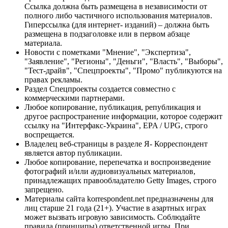
Ссылка должна быть размещена в независимости от
полного либо частичного использования материалов.
Гиперссылка (для интернет- изданий) – должна быть
размещена в подзаголовке или в первом абзаце
материала.
Новости с пометками "Мнение", "Экспертиза",
"Заявление", "Регионы", "Деньги", "Власть", "Выборы",
"Тест-драйв", "Спецпроекты", "Промо" публикуются на
правах рекламы.
Раздел Спецпроекты создается совместно с
коммерческими партнерами.
Любое копирование, публикация, републикация и
другое распространение информации, которое содержит
ссылку на "Интерфакс-Украина", EPA / UPG, строго
воспрещается.
Владелец веб-страницы в разделе Я- Корреспондент
является автор публикации.
Любое копирование, перепечатка и воспроизведение
фотографий и/или аудиовизуальных материалов,
принадлежащих правообладателю Getty Images, строго
запрещено.
Материалы сайта korrespondent.net предназначены для
лиц старше 21 года (21+). Участие в азартных играх
может вызвать игровую зависимость. Соблюдайте
правила (принципы) ответственной игры. При