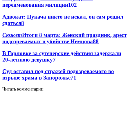
переименования милиции
10
2
Адвокат: Пукача никто не искал, он сам решил
сдаться
8
Сюжет
Итоги 8 марта: Женский праздник, арест
подозреваемых в убийстве Немцова
8
8
В Горловке за сутенерские действия задержали
20-летнюю девушку
7
Суд оставил под стражей подозреваемого во
взрыве храма в Запорожье
7
1
Читать комментарии