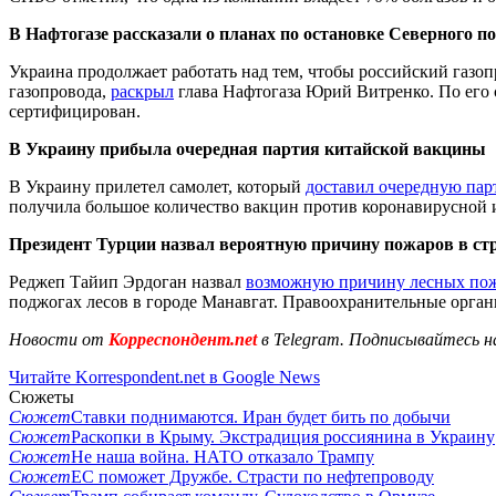
В Нафтогазе рассказали о планах по остановке Северного п
Украина продолжает работать над тем, чтобы российский газо
газопровода,
раскрыл
глава Нафтогаза Юрий Витренко. По его с
сертифицирован.
В Украину прибыла очередная партия китайской вакцины
В Украину прилетел самолет, который
доставил очередную пар
получила большое количество вакцин против коронавирусной
Президент Турции назвал вероятную причину пожаров в ст
Реджеп Тайип Эрдоган назвал
возможную причину лесных пожа
поджогах лесов в городе Манавгат. Правоохранительные орган
Новости от
Корреспондент.net
в Telegram. Подписывайтесь н
Читайте Korrespondent.net в Google News
Сюжеты
Сюжет
Ставки поднимаются. Иран будет бить по добычи
Сюжет
Раскопки в Крыму. Экстрадиция россиянина в Украину
Сюжет
Не наша война. НАТО отказало Трампу
Сюжет
ЕС поможет Дружбе. Страсти по нефтепроводу