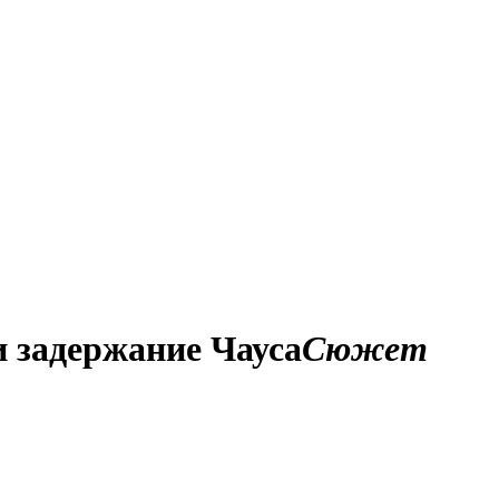
и задержание Чауса
Сюжет