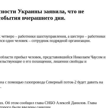
сности Украины заявила, что не
события вчерашнего дня.
х четверо – работники шахтоуправления, а шестеро – работники
ся один человек – сотрудник подрядной организации.
 области прибыл человек, представившийся Николаем Чаусом и
тельствующие о его похищении, лишении свободы и
 она с помощью газопровода Северный поток-2 будет давить на
.
ках. Об этом сообщил глава СНБО Алексей Данилов. Глава
оторого были введены санкции.