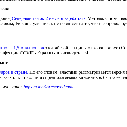
отока
провод
Северный поток-2 не смог заработать.
Методы, с помощью 
ловам, Украина уже никак не повлияет на то, что газопровод буд
тию из 1,5 миллиона до
з китайской вакцины от коронавируса Co
 инфекции COVID-19 разных производителей.
ране
ров в стране.
По его словам, властями рассматривается версия
ы заявили, что один из предполагаемых виновников был замече
а наш канал
https://t.me/korrespondentnet