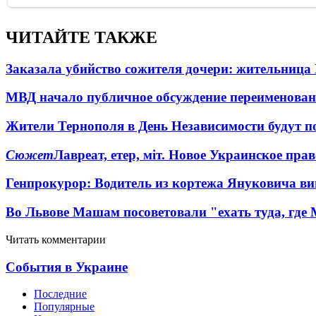
ЧИТАЙТЕ ТАКЖЕ
Заказала убийство сожителя дочери: жительница
МВД начало публичное обсуждение переименова
Жители Тернополя в День Независимости будут по
Сюжет
Лавреат, етер, міт. Новое Украинское пра
Генпрокурор: Водитель из кортежа Януковича в
Во Львове Машам посоветовали "ехать туда, где
Читать комментарии
События в Украине
Последние
Популярные