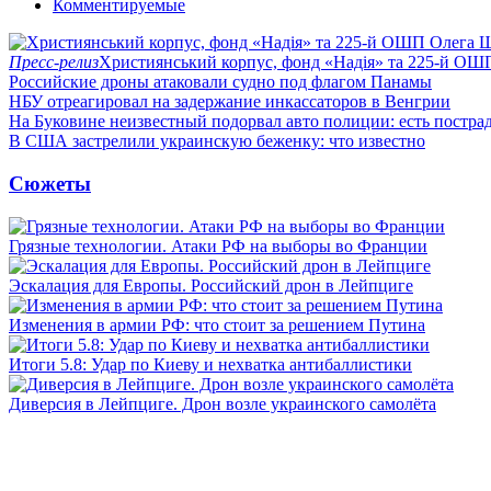
Комментируемые
Пресс-релиз
Християнський корпус, фонд «Надія» та 225-й ОШ
Российские дроны атаковали судно под флагом Панамы
НБУ отреагировал на задержание инкассаторов в Венгрии
На Буковине неизвестный подорвал авто полиции: есть постра
В США застрелили украинскую беженку: что известно
Сюжеты
Грязные технологии. Атаки РФ на выборы во Франции
Эскалация для Европы. Российский дрон в Лейпциге
Изменения в армии РФ: что стоит за решением Путина
Итоги 5.8: Удар по Киеву и нехватка антибаллистики
Диверсия в Лейпциге. Дрон возле украинского самолёта