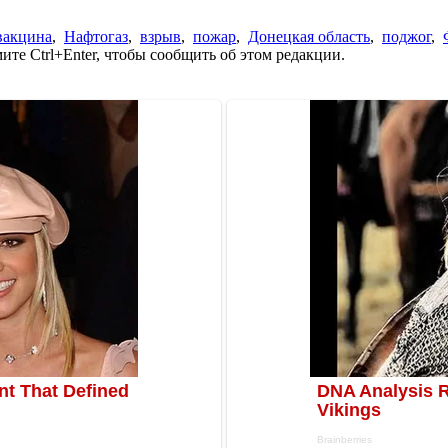
вакцина
,
Нафтогаз
,
взрыв
,
пожар
,
Донецкая область
,
поджог
,
те Ctrl+Enter, чтобы сообщить об этом редакции.