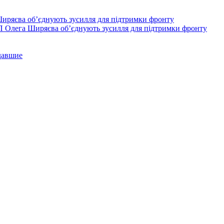
П Олега Ширяєва об’єднують зусилля для підтримки фронту
давшие