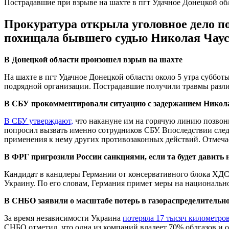
Пострадавшие при взрыве на шахте в пгт Удачное Донецкой об
Прокуратура открыла уголовное дело п
похищала бывшего судью Николая Чауса
В Донецкой области произошел взрыв на шахте
На шахте в пгт Удачное Донецкой области около 5 утра суббот
подрядной организации. Пострадавшие получили травмы различ
В СБУ прокомментировали ситуацию с задержанием Никол
В СБУ утверждают,
что накануне им на горячую линию позвон
попросил вызвать именно сотрудников СБУ. Впоследствии сле
применения к нему других противозаконных действий. Отмечае
В ФРГ пригрозили России санкциями, если та будет давить 
Кандидат в канцлеры Германии от консервативного блока Х
Украину. По его словам, Германия примет меры на национальн
В СНБО заявили о масштабе потерь в газораспределительн
За время независимости Украина
потеряла 17 тысяч километро
СНБО отметил, что одна из компаний владеет 70% облгазов и