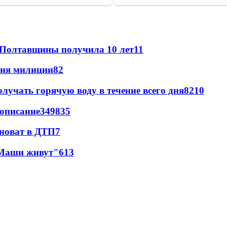
 Полтавщины получила 10 лет
11
ния милиции
8
2
лучать горячую воду в течение всего дня
8
210
вописание
349
8
35
иноват в ДТП
7
 Маши живут"
6
13