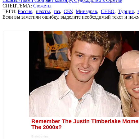
Сюжет
Трамп собирает команду. Судоходство в Ормузе
СПЕЦТЕМА:
Сюжеты
ТЕГИ:
Россия
,
шахты
,
газ
,
СБУ
,
Минздрав
,
СНБО
,
Турция
,
Если вы заметили ошибку, выделите необходимый текст и нажми