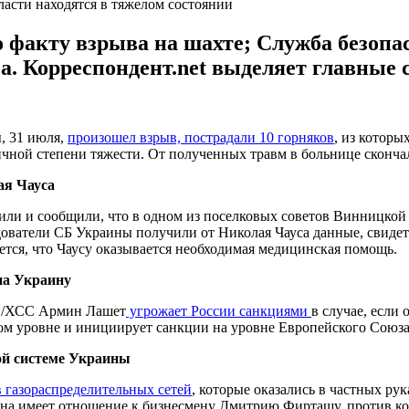
ласти находятся в тяжелом состоянии
о факту взрыва на шахте; Служба безопа
. Корреспондент.net выделяет главные 
ы, 31 июля,
произошел взрыв, пострадали 10 горняков
, из которы
ной степени тяжести. От полученных травм в больнице скончал
ая Чауса
или и сообщили, что в одном из поселковых советов Винницкой
дователи СБ Украины получили от Николая Чауса данные, свиде
тся, что Чаусу оказывается необходимая медицинская помощь.
на Украину
ДС/ХСС Армин Лашет
угрожает России санкциями
в случае, если
ом уровне и инициирует санкции на уровне Европейского Союза
ой системе Украины
в газораспределительных сетей
, которые оказались в частных ру
 она имеет отношение к бизнесмену Дмитрию Фирташу, против к