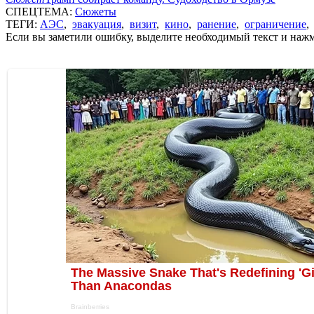
СПЕЦТЕМА:
Сюжеты
ТЕГИ:
АЭС
,
эвакуация
,
визит
,
кино
,
ранение
,
ограничение
Если вы заметили ошибку, выделите необходимый текст и нажми