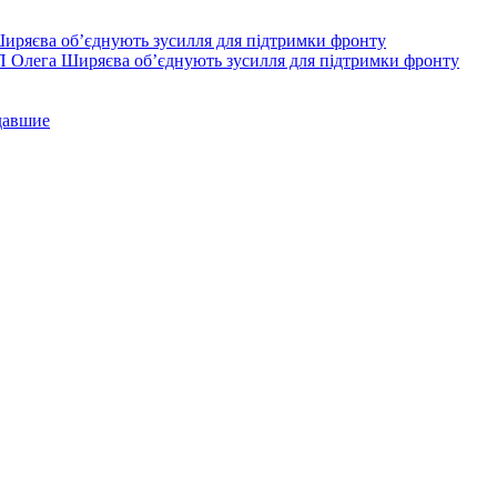
П Олега Ширяєва об’єднують зусилля для підтримки фронту
давшие