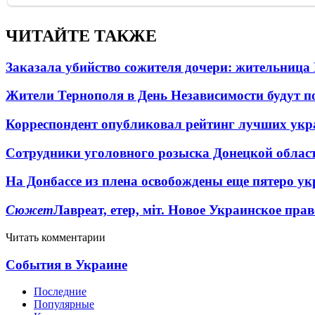
ЧИТАЙТЕ ТАКЖЕ
Заказала убийство сожителя дочери: жительница
Жители Тернополя в День Независимости будут по
Корреспондент опубликовал рейтинг лучших укр
Сотрудники уголовного розыска Донецкой област
На Донбассе из плена освобождены еще пятеро у
Сюжет
Лавреат, етер, міт. Новое Украинское пра
Читать комментарии
События в Украине
Последние
Популярные