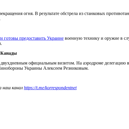
рекращения огня. В результате обстрела из станковых противот
.
ти готовы предоставить Украине
военную технику и оружие в слу
.
 Канады
 двухдневным официальным визитом. На аэродроме делегацию в
й Минобороны Украины Алексеем Резниковым.
а наш канал
https://t.me/korrespondentnet