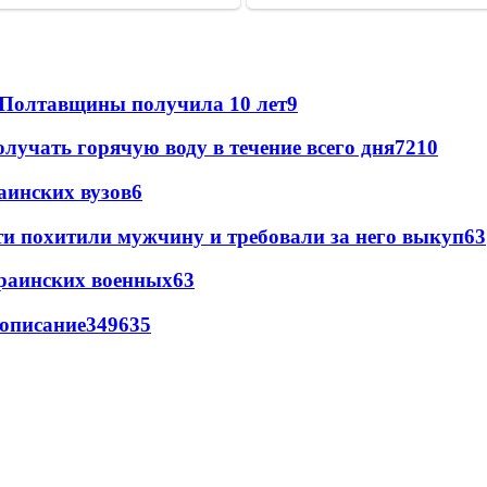
 Полтавщины получила 10 лет
9
лучать горячую воду в течение всего дня
7
210
аинских вузов
6
и похитили мужчину и требовали за него выкуп
6
3
краинских военных
6
3
вописание
349
6
35