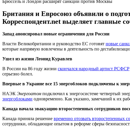
Брюссель и Лондон расширят санкции против Москвы
Британия и Евросоюз объявили о подго
Корреспондент.net выделяет главные с
Запад анонсировал новые ограничения для России
Власти Великобритании и руководство ЕС готовят
новые санк
которые напрямую вовлечены в деятельность по дестабилизаци
Ушел из жизни Леонид Куравлев
В России на 86 году жизни
скончался народный артист РСФСР
серьезно болел.
Впервые в Украине все 15 энергоблоков подключены к энер
НАЭК
Энергоатом
подключил к энергосистеме четвертый эне
энергоблоками
одновременно. Как указано, замечаний к их рабо
Канада начала эвакуацию второстепенных сотрудников пос
Канада приняла решение
временно отозвать второстепенных с
сотрудники, обладающие опытом в реформе сферы безопасност