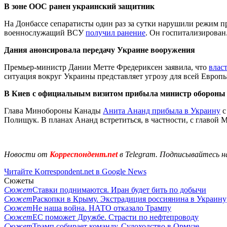
В зоне ООС ранен украинский защитник
На Донбассе сепаратисты один раз за сутки нарушили режим п
военнослужащий ВСУ
получил ранение
. Он госпитализирован
Дания анонсировала передачу Украине вооружения
Премьер-министр Дании Метте Фредериксен заявила, что
влас
ситуация вокруг Украины представляет угрозу для всей Европы
В Киев с официальным визитом прибыла министр обороны
Глава Минобороны Канады
Анита Ананд прибыла в Украину
с
Полищук. В планах Ананд встретиться, в частности, с главо
Новости от
Корреспондент.net
в Telegram. Подписывайтесь н
Читайте Korrespondent.net в Google News
Сюжеты
Сюжет
Ставки поднимаются. Иран будет бить по добычи
Сюжет
Раскопки в Крыму. Экстрадиция россиянина в Украину
Сюжет
Не наша война. НАТО отказало Трампу
Сюжет
ЕС поможет Дружбе. Страсти по нефтепроводу
Сюжет
Трамп собирает команду. Судоходство в Ормузе