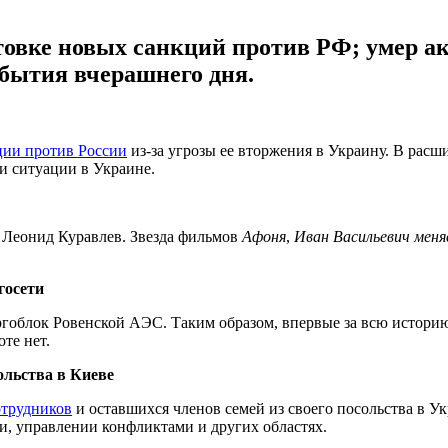
товке новых санкций против РФ; умер ак
обытия вчерашнего дня.
ции против России
из-за угрозы ее вторжения в Украину. В рас
и ситуации в Украине.
Леонид Куравлев. Звезда фильмов
Афоня
,
Иван Васильевич мен
госети
ргоблок Ровенской АЭС. Таким образом, впервые за всю истор
те нет.
ольства в Киеве
отрудников
и оставшихся членов семей из своего посольства в У
и, управлении конфликтами и других областях.