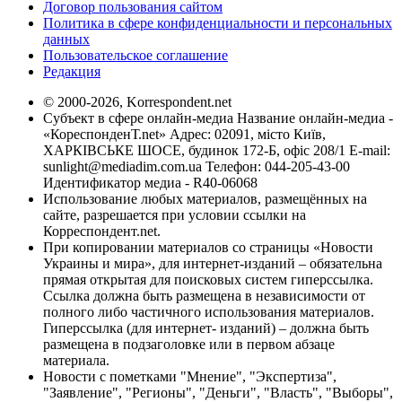
Договор пользования сайтом
Политика в сфере конфиденциальности и персональных
данных
Пользовательское соглашение
Редакция
© 2000-2026, Korrespondent.net
Субъект в сфере онлайн-медиа Название онлайн-медиа -
«КореспонденТ.net» Адрес: 02091, місто Київ,
ХАРКІВСЬКЕ ШОСЕ, будинок 172-Б, офіс 208/1 E-mail:
sunlight@mediadim.com.ua
Телефон: 044-205-43-00
Идентификатор медиа - R40-06068
Использование любых материалов, размещённых на
сайте, разрешается при условии ссылки на
Корреспондент.net.
При копировании материалов со страницы «Новости
Украины и мира», для интернет-изданий – обязательна
прямая открытая для поисковых систем гиперссылка.
Ссылка должна быть размещена в независимости от
полного либо частичного использования материалов.
Гиперссылка (для интернет- изданий) – должна быть
размещена в подзаголовке или в первом абзаце
материала.
Новости с пометками "Мнение", "Экспертиза",
"Заявление", "Регионы", "Деньги", "Власть", "Выборы",