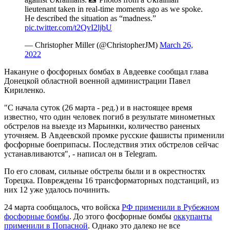
lieutenant taken in real-time moments ago as we spoke.
He described the situation as “madness.”
pic.twitter.com/t2QvI2ljbU
— Christopher Miller (@ChristopherJM)
March 26,
2022
Накануне о фосфорных бомбах в Авдеевке сообщал глава
Донецкой областной военной администрации Павел
Кириленко.
"С начала суток (26 марта - ред.) и в настоящее время
известно, что один человек погиб в результате минометных
обстрелов на выезде из Марьинки, количество раненых
уточняем. В Авдеевской промке русские фашисты применили
фосфорные боеприпасы. Последствия этих обстрелов сейчас
устанавливаются", - написал он в Telegram.
По его словам, сильные обстрелы были и в окрестностях
Торецка. Повреждены 16 трансформаторных подстанций, из
них 12 уже удалось починить.
24 марта сообщалось, что войска
РФ применили в Рубежном
фосфорные бомбы
. До этого фосфорные бомбы
оккупанты
применили в Попасной
. Однако это далеко не все