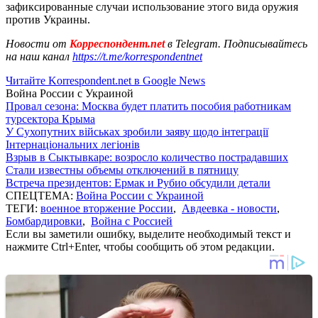
зафиксированные случаи использование этого вида оружия
против Украины.
Новости от
Корреспондент.net
в Telegram. Подписывайтесь
на наш канал
https://t.me/korrespondentnet
Читайте Korrespondent.net в Google News
Война России с Украиной
Провал сезона: Москва будет платить пособия работникам
турсектора Крыма
У Сухопутних військах зробили заяву щодо інтеграції
Інтернаціональних легіонів
Взрыв в Сыктывкаре: возросло количество пострадавших
Стали известны объемы отключений в пятницу
Встреча президентов: Ермак и Рубио обсудили детали
СПЕЦТЕМА:
Война России с Украиной
ТЕГИ:
военное вторжение России
,
Авдеевка - новости
,
Бомбардировки
,
Война с Россией
Если вы заметили ошибку, выделите необходимый текст и
нажмите Ctrl+Enter, чтобы сообщить об этом редакции.