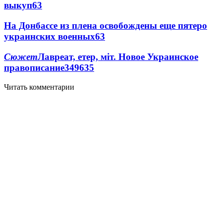
выкуп
6
3
На Донбассе из плена освобождены еще пятеро
украинских военных
6
3
Сюжет
Лавреат, етер, міт. Новое Украинское
правописание
349
6
35
Читать комментарии