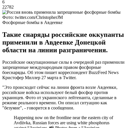
6
22782
Фото: twitter.com/ChristopherJM
Фосфорные бомбы в Авдеевке
Такие снаряды российские оккупанты
применили в Авдеевке Донецкой
области на линии разграничения.
Российские оккупационные силы в очередной раз применили
запрещенные международным правом фосфорные
боеснаряды. Об этом пишет корреспондент BuzzFeed News
Кристофер Миллер 27 марта в Twitter.
"Это происходит сейчас на линии фронта возле Авдеевки,
российские войска используют белый фосфор против
украинцев. Фото от украинского лейтенанта, сделанные в
режиме реального времени. Он описал ситуацию как
"безумие", - говорится в сообщении.
Happening now on the frontline near the eastern city of
Avdiivka, Russian forces are using white phosphorus
against Ukrainians. 📸 Photos from a Ukrainian