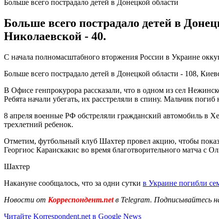
Больше всего пострадало детей в Донецкой области
Больше всего пострадало детей в Донецко
Николаевской - 40.
С начала полномасштабного вторжения России в Украине оккуп
Больше всего пострадало детей в Донецкой области - 108, Киевск
В Офисе генпрокурора рассказали, что в одном из сел Нежинск
Ребята начали убегать, их расстреляли в спину. Мальчик погиб н
8 апреля военные РФ обстреляли гражданский автомобиль в Хер
трехлетний ребенок.
Отметим, футбольный клуб Шахтер провел акцию, чтобы показа
Георгиос Караискакис во время благотворительного матча с Ол
Шахтер
Накануне сообщалось, что за одни сутки
в Украине погибли се
Новости от
Корреспондент.net
в Telegram. Подписывайтесь н
Читайте Korrespondent.net в Google News