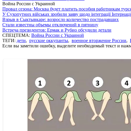
Война России с Украиной
Провал сезона: Москва будет платить пособия работникам тур
У Сухопутних військах зробили заяву щодо інтеграції Інтернац
Взрыв в Сыктывкаре: возросло количество пострадавших
Стали известны объемы отключений в пятницу
Встреча президентов: Ермак и Рубио обсудили детали
СПЕЦТЕМА:
Война России с Украиной
ТЕГИ:
дети
,
русские оккупанты
,
военное вторжение России
,
Если вы заметили ошибку, выделите необходимый текст и нажми