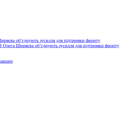
П Олега Ширяєва об’єднують зусилля для підтримки фронту
давшие