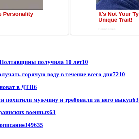
 Полтавщины получила 10 лет
10
лучать горячую воду в течение всего дня
7
210
иноват в ДТП
6
и похитили мужчину и требовали за него выкуп
6
3
краинских военных
6
3
вописание
349
6
35