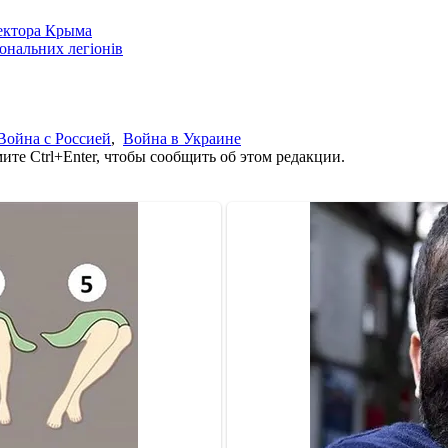
сектора Крыма
іональних легіонів
Война с Россией
,
Война в Украине
те Ctrl+Enter, чтобы сообщить об этом редакции.