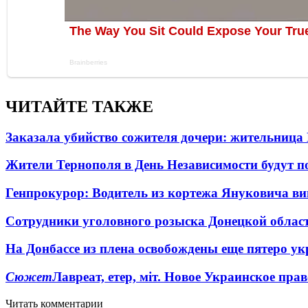
ЧИТАЙТЕ ТАКЖЕ
Заказала убийство сожителя дочери: жительница
Жители Тернополя в День Независимости будут по
Генпрокурор: Водитель из кортежа Януковича в
Сотрудники уголовного розыска Донецкой област
На Донбассе из плена освобождены еще пятеро у
Сюжет
Лавреат, етер, міт. Новое Украинское пра
Читать комментарии