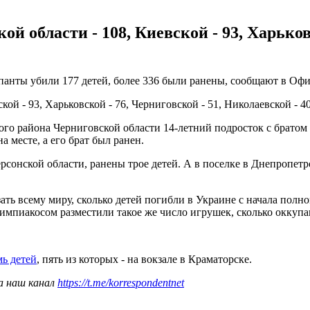
й области - 108, Киевской - 93, Харьковс
анты убили 177 детей, более 336 были ранены, сообщают в Офи
ой - 93, Харьковской - 76, Черниговской - 51, Николаевской - 40
ого района Черниговской области 14-летний подросток с братом 
а месте, а его брат был ранен.
сонской области, ранены трое детей. А в поселке в Днепропетр
ть всему миру, сколько детей погибли в Украине с начала полн
импиакосом разместили такое же число игрушек, сколько оккупа
мь детей
, пять из которых - на вокзале в Краматорске.
а наш канал
https://t.me/korrespondentnet