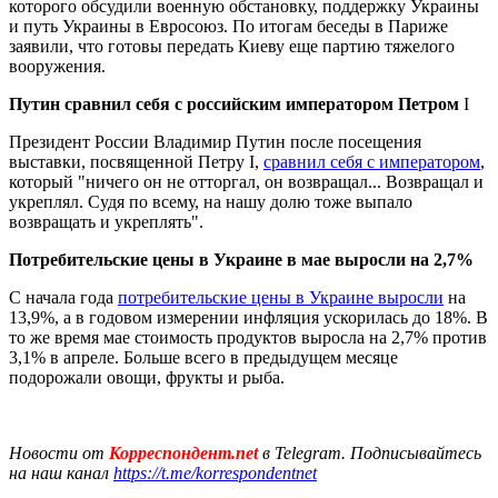
которого обсудили военную обстановку, поддержку Украины
и путь Украины в Евросоюз. По итогам беседы в Париже
заявили, что готовы передать Киеву еще партию тяжелого
вооружения.
Путин сравнил себя с российским императором Петром
I
Президент России Владимир Путин после посещения
выставки, посвященной Петру I,
сравнил себя с императором
,
который "ничего он не отторгал, он возвращал... Возвращал и
укреплял. Судя по всему, на нашу долю тоже выпало
возвращать и укреплять".
Потребительские цены в Украине в мае выросли на 2,7%
С начала года
потребительские цены в Украине выросли
на
13,9%, а в годовом измерении инфляция ускорилась до 18%. В
то же время мае стоимость продуктов выросла на 2,7% против
3,1% в апреле. Больше всего в предыдущем месяце
подорожали овощи, фрукты и рыба.
Новости от
Корреспондент.net
в Telegram. Подписывайтесь
на наш канал
https://t.me/korrespondentnet