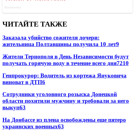
ЧИТАЙТЕ ТАКЖЕ
Заказала убийство сожителя дочери:
жительница Полтавщины получила 10 лет
9
Жители Тернополя в День Независимости будут
получать горячую воду в течение всего дня
7
210
Генпрокурор: Водитель из кортежа Януковича
виноват в ДТП
6
Сотрудники уголовного розыска Донецкой
области похитили мужчину и требовали за него
выкуп
6
3
На Донбассе из плена освобождены еще пятеро
украинских военных
6
3