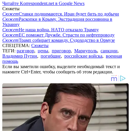
Читайте Korrespondent.net в Google News
Сюжеты
Сюжет
Ставки поднимаются. Иран будет бить по добычи
Сюжет
Раскопки в Крыму. Экстрадиция россиянина в
Украину
Сюжет
Не наша война. НАТО отказало Трампу
Сюжет
ЕС поможет Дружбе. Страсти по нефтепроводу
Сюжет
Трамп собирает команду. Судоходство в Ормузе
СПЕЦТЕМА:
Сюжеты
ТЕГИ:
разговор
,
цены
,
приговор
,
Мариуполь
,
санкции
,
Владимир Путин
,
погибшие
,
российские войска
,
военная
помощь
Если вы заметили ошибку, выделите необходимый текст и
нажмите Ctrl+Enter, чтобы сообщить об этом редакции.