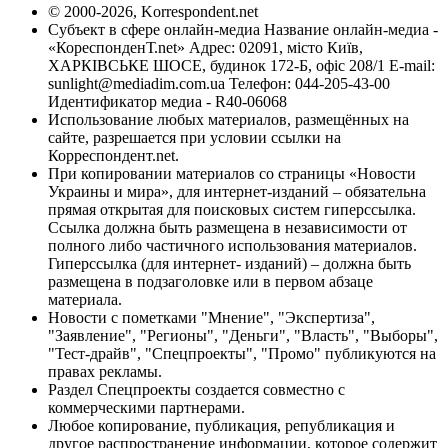
© 2000-2026, Korrespondent.net
Субъект в сфере онлайн-медиа Название онлайн-медиа -
«КореспонденТ.net» Адрес: 02091, місто Київ,
ХАРКІВСЬКЕ ШОСЕ, будинок 172-Б, офіс 208/1 E-mail:
sunlight@mediadim.com.ua
Телефон: 044-205-43-00
Идентификатор медиа - R40-06068
Использование любых материалов, размещённых на
сайте, разрешается при условии ссылки на
Корреспондент.net.
При копировании материалов со страницы «Новости
Украины и мира», для интернет-изданий – обязательна
прямая открытая для поисковых систем гиперссылка.
Ссылка должна быть размещена в независимости от
полного либо частичного использования материалов.
Гиперссылка (для интернет- изданий) – должна быть
размещена в подзаголовке или в первом абзаце
материала.
Новости с пометками "Мнение", "Экспертиза",
"Заявление", "Регионы", "Деньги", "Власть", "Выборы",
"Тест-драйв", "Спецпроекты", "Промо" публикуются на
правах рекламы.
Раздел Спецпроекты создается совместно с
коммерческими партнерами.
Любое копирование, публикация, републикация и
другое распространение информации, которое содержит