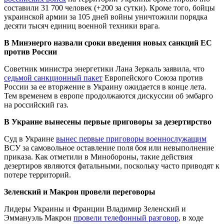
составили 31 700 человек (+200 за сутки). Кроме того, бойцы
украинской армии за 105 дней войны уничтожили порядка
десяти тысяч единиц военной техники врага.
В Минэнерго назвали сроки введения новых санкций ЕС
против России
Советник министра энергетики Лана Зеркаль заявила, что
седьмой санкционный пакет
Европейского Союза против
России за ее вторжение в Украину ожидается в конце лета.
Тем временем в европе продолжаются дискуссии об эмбарго
на российский газ.
В Украине вынесены первые приговоры за дезертирство
Суд в Украине
вынес первые приговоры военнослужащим
ВСУ за самовольное оставление поля боя или невыполнение
приказа. Как отметили в Минобороны, такие действия
дезертиров являются фатальными, поскольку часто приводят к
потере территорий.
Зеленский и Макрон провели переговоры
Лидеры Украины и Франции Владимир Зеленский и
Эммануэль Макрон
провели телефонный разговор
, в ходе