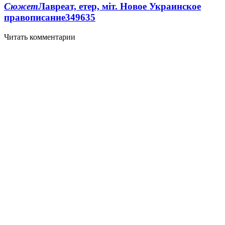
Сюжет
Лавреат, етер, міт. Новое Украинское
правописание
349
6
35
Читать комментарии