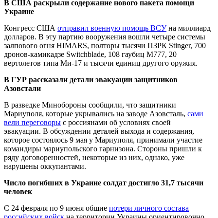
В США раскрыли содержание нового пакета помощи
Украине
Конгресс США
отправил военную помощь ВСУ
на миллиард
долларов. В эту партию вооружения вошли четыре системы
залпового огня HIMARS, полторы тысячи ПЗРК Stinger, 700
дронов-камикадзе Switchblade, 108 гаубиц М777, 20
вертолетов типа Ми-17 и тысячи единиц другого оружия.
В ГУР рассказали детали эвакуации защитников
Азовстали
В разведке Минобороны сообщили, что защитники
Мариуполя, которые укрывались на заводе Азовсталь,
сами
вели переговоры
с россиянами об условиях своей
эвакуации. В обсуждении деталей выхода и содержания,
которое состоялось 9 мая у Мариуполя, принимали участие
командиры мариупольского гарнизона. Стороны пришли к
ряду договоренностей, некоторые из них, однако, уже
нарушены оккупантами.
Число погибших в Украине солдат достигло 31,7 тысячи
человек
С 24 февраля по 9 июня общие
потери личного состава
российских войск
на территории Украины ориентировочно