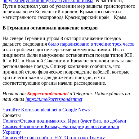
putyn-smenyl-okhrannykov-krymskoho-mosta
. В частности,
Путин подписал указ об усилении мер защиты транспортного
перехода через Керченский пролив, Крымского моста и
магистрального газопровода Краснодарский край – Крым.
В Германии остановили движение поездов
На севере Германии утром 8 октября движение поездов
дальнего следования
было парализовано в течение трех часов
из-за проблем с диспетчерскими коммуникациями. Из-за
инцидента были вынуждены остановиться поезда типов ICE,
IC и EC, в Нижней Саксонии и Бремене остановились также
региональные поезда. Спикер компании сообщила, что
причиной стало физическое повреждение кабелей, которые
критически важны для движения поездов, и что
соответствующие органы начали расследование.
Новини от
Корреспондент.net
в Telegram. Підписуйтесь на
наш канал
https://t.me/korrespondentnet
Читайте Korrespondent.net в Google News
Сюжеты
Сюжет
Ставки поднимаются. Иран будет бить по добычи
Сюжет
Раскопки в Крыму. Экстрадиция россиянина в
Украину
Сюжет
Не наша война. НАТО отказало Трампу