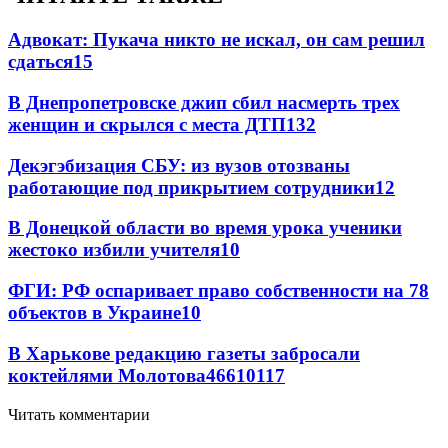
Адвокат: Пукача никто не искал, он сам решил
сдаться
15
В Днепропетровске джип сбил насмерть трех
женщин и скрылся с места ДТП
13
2
Декэгэбизация СБУ: из вузов отозваны
работающие под прикрытием сотрудники
12
В Донецкой области во время урока ученики
жестоко избили учителя
10
ФГИ: РФ оспаривает право собственности на 78
объектов в Украине
10
В Харькове редакцию газеты забросали
коктейлями Молотова
466
10
117
Читать комментарии