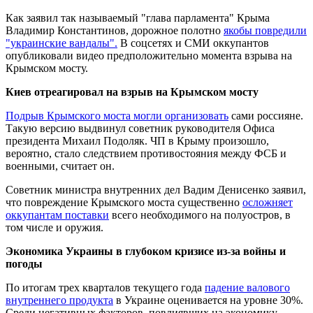
Как заявил так называемый "глава парламента" Крыма
Владимир Константинов, дорожное полотно
якобы повредили
"украинские вандалы".
В соцсетях и СМИ оккупантов
опубликовали видео предположительно момента взрыва на
Крымском мосту.
Киев отреагировал на взрыв на Крымском мосту
Подрыв Крымского моста могли организовать
сами россияне.
Такую версию выдвинул советник руководителя Офиса
президента Михаил Подоляк. ЧП в Крыму произошло,
вероятно, стало следствием противостояния между ФСБ и
военными, считает он.
Советник министра внутренних дел Вадим Денисенко заявил,
что повреждение Крымского моста существенно
осложняет
оккупантам поставки
всего необходимого на полуостров, в
том числе и оружия.
Экономика Украины в глубоком кризисе из-за войны и
погоды
По итогам трех кварталов текущего года
падение валового
внутреннего продукта
в Украине оценивается на уровне 30%.
Среди негативных факторов, повлиявших на экономику,