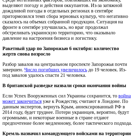
выделяют погоду и действия оккупантов. Из-за затяжной
дождливой погоды в отдельных регионах в сентябре
притормозился темп сбора зерновых культур, что негативно
сказалось на объемах собранной продукции. Ситуация на
фронте в сентябре улучшилась, но враг продолжал
обстреливать украинскую территорию, что оказывало
давление на настроения бизнеса и логистику.
Ракетный удар по Запорожью 6 октября: количество
жертв снова возросло
Разбор завалов на центральном проспекте Запорожья почти
завершен.
Число погибших увеличилось
до 19 человек. Из-
под завалов удалось спасти 21 человека.
В британской разведке назвали сроки окончания войны
Если Успех Вооруженных сил Украины сохранится, то
война
может закончиться
уже к Рождеству, считают в Лондоне. По
данным экспертов, вернуть Крым, аннексированный РФ в
2014 году, будет труднее. Потери украинцев, вероятно, будут
огромными, и некоторые военные в стране отдают
предпочтение более медленному, более тактического подхода.
Кремль назначил командующего войсками на территории