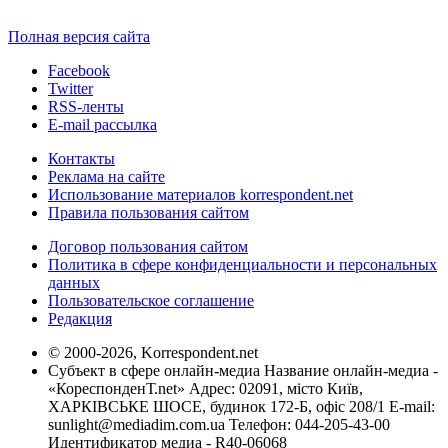
Полная версия сайта
Facebook
Twitter
RSS-ленты
E-mail рассылка
Контакты
Реклама на сайте
Использование материалов korrespondent.net
Правила пользования сайтом
Договор пользования сайтом
Политика в сфере конфиденциальности и персональных
данных
Пользовательское соглашение
Редакция
© 2000-2026, Korrespondent.net
Субъект в сфере онлайн-медиа Название онлайн-медиа -
«КореспонденТ.net» Адрес: 02091, місто Київ,
ХАРКІВСЬКЕ ШОСЕ, будинок 172-Б, офіс 208/1 E-mail:
sunlight@mediadim.com.ua
Телефон: 044-205-43-00
Идентификатор медиа - R40-06068