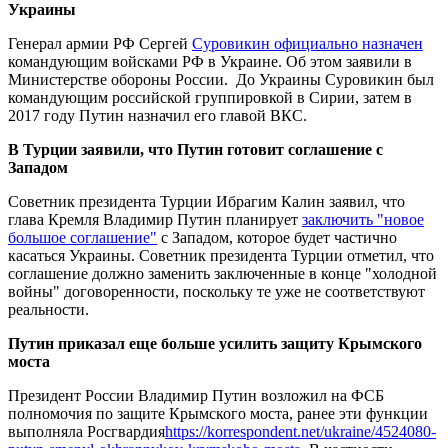
Украины
Генерал армии РФ Сергей
Суровикин официально назначен
командующим войсками РФ в Украине. Об этом заявили в
Министерстве обороны России. До Украины Суровикин был
командующим российской группировкой в Сирии, затем в
2017 году Путин назначил его главой ВКС.
В Турции заявили, что Путин готовит соглашение с
Западом
Советник президента Турции Ибрагим Калин заявил, что
глава Кремля Владимир Путин планирует
заключить "новое
большое соглашение"
с Западом, которое будет частично
касаться Украины. Советник президента Турции отметил, что
соглашение должно заменить заключенные в конце "холодной
войны" договоренности, поскольку те уже не соответствуют
реальности.
Путин приказал еще больше усилить защиту Крымского
моста
Президент России Владимир Путин возложил на ФСБ
полномочия по защите Крымского моста, ранее эти функции
выполняла Росгвардия
https://korrespondent.net/ukraine/4524080-