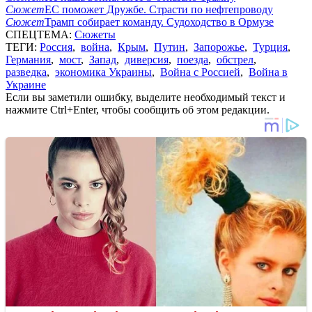
Сюжет
ЕС поможет Дружбе. Страсти по нефтепроводу
Сюжет
Трамп собирает команду. Судоходство в Ормузе
СПЕЦТЕМА:
Сюжеты
ТЕГИ:
Россия
,
война
,
Крым
,
Путин
,
Запорожье
,
Турция
,
Германия
,
мост
,
Запад
,
диверсия
,
поезда
,
обстрел
,
разведка
,
экономика Украины
,
Война с Россией
,
Война в
Украине
Если вы заметили ошибку, выделите необходимый текст и
нажмите Ctrl+Enter, чтобы сообщить об этом редакции.