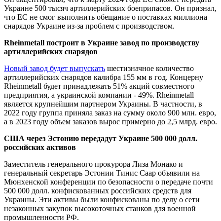
Украине 500 тысяч артиллерийских боеприпасов. Он признал,
что ЕС не смог выполнить обещание о поставках миллиона
снарядов Украине из-за проблем с производством.
Rheinmetall построит в Украине завод по производству
артиллерийских снарядов
Новый завод будет выпускать
шестизначное количество
артиллерийских снарядов калибра 155 мм в год. Концерну
Rheinmetall будет принадлежать 51% акций совместного
предприятия, а украинской компании - 49%. Rheinmetall
является крупнейшим партнером Украины. В частности, в
2022 году группа приняла заказ на сумму около 900 млн. евро,
а в 2023 году объем заказов вырос примерно до 2,5 млрд. евро.
США через Эстонию передадут Украине 500 000 долл.
российских активов
Заместитель генерального прокурора Лиза Монако и
генеральный секретарь Эстонии Тинис Саар объявили на
Мюнхенской конференции по безопасности о передаче почти
500 000 долл. конфискованных российских средств для
Украины. Эти активы были конфискованы по делу о сети
незаконных закупок высокоточных станков для военной
промышленности РФ.