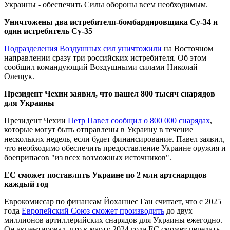
Украины - обеспечить Силы обороны всем необходимым.
Уничтожены два истребителя-бомбардировщика Су-34 и
один истребитель Су-35
Подразделения Воздушных сил уничтожили
на Восточном
направлении сразу три российских истребителя. Об этом
сообщил командующий Воздушными силами Николай
Олещук.
Президент Чехии заявил, что нашел 800 тысяч снарядов
для Украины
Президент Чехии
Петр Павел сообщил о 800 000 снарядах
,
которые могут быть отправлены в Украину в течение
нескольких недель, если будет финансирование. Павел заявил,
что необходимо обеспечить предоставление Украине оружия и
боеприпасов "из всех возможных источников".
ЕС сможет поставлять Украине по 2 млн артснарядов
каждый год
Еврокомиссар по финансам Йоханнес Ган считает, что с 2025
года
Европейский Союз сможет производить
до двух
миллионов артиллерийских снарядов для Украины ежегодно.
Он акцентировал, что к марту 2024 года ЕС сможет передать