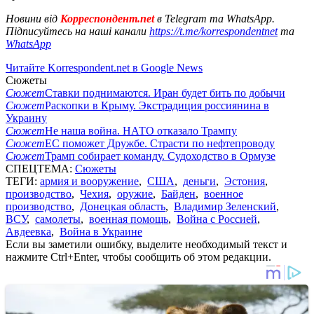
Новини від
Корреспондент.net
в Telegram та WhatsApp.
Підписуйтесь на наші канали
https://t.me/korrespondentnet
та
WhatsApp
Читайте Korrespondent.net в Google News
Сюжеты
Сюжет
Ставки поднимаются. Иран будет бить по добычи
Сюжет
Раскопки в Крыму. Экстрадиция россиянина в
Украину
Сюжет
Не наша война. НАТО отказало Трампу
Сюжет
ЕС поможет Дружбе. Страсти по нефтепроводу
Сюжет
Трамп собирает команду. Судоходство в Ормузе
СПЕЦТЕМА:
Сюжеты
ТЕГИ:
армия и вооружение
,
США
,
деньги
,
Эстония
,
производство
,
Чехия
,
оружие
,
Байден
,
военное
производство
,
Донецкая область
,
Владимир Зеленский
,
ВСУ
,
самолеты
,
военная помощь
,
Война с Россией
,
Авдеевка
,
Война в Украине
Если вы заметили ошибку, выделите необходимый текст и
нажмите Ctrl+Enter, чтобы сообщить об этом редакции.