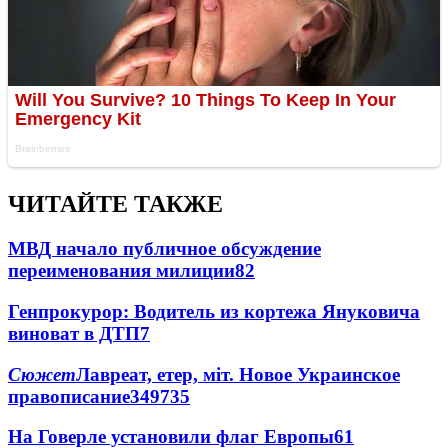
ЧИТАЙТЕ ТАКЖЕ
МВД начало публичное обсуждение
переименования милиции
8
2
Генпрокурор: Водитель из кортежа Януковича
виноват в ДТП
7
Сюжет
Лавреат, етер, міт. Новое Украинское
правописание
349
7
35
На Говерле установили флаг Европы
6
1