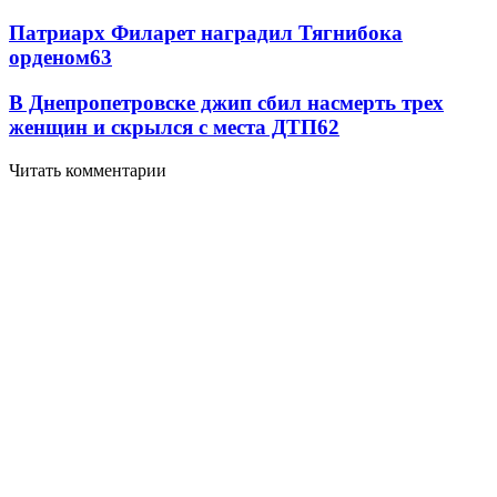
Патриарх Филарет наградил Тягнибока
орденом
6
3
В Днепропетровске джип сбил насмерть трех
женщин и скрылся с места ДТП
6
2
Читать комментарии