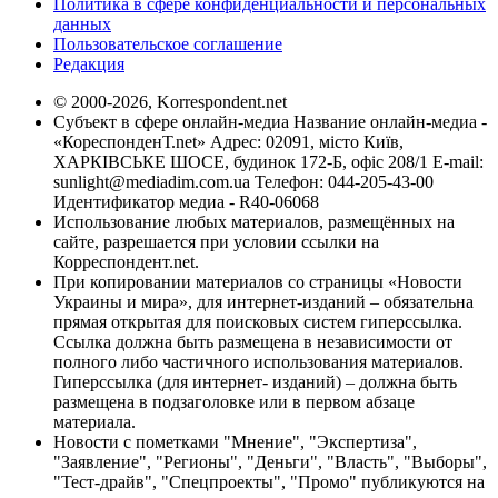
Политика в сфере конфиденциальности и персональных
данных
Пользовательское соглашение
Редакция
© 2000-2026, Korrespondent.net
Субъект в сфере онлайн-медиа Название онлайн-медиа -
«КореспонденТ.net» Адрес: 02091, місто Київ,
ХАРКІВСЬКЕ ШОСЕ, будинок 172-Б, офіс 208/1 E-mail:
sunlight@mediadim.com.ua
Телефон: 044-205-43-00
Идентификатор медиа - R40-06068
Использование любых материалов, размещённых на
сайте, разрешается при условии ссылки на
Корреспондент.net.
При копировании материалов со страницы «Новости
Украины и мира», для интернет-изданий – обязательна
прямая открытая для поисковых систем гиперссылка.
Ссылка должна быть размещена в независимости от
полного либо частичного использования материалов.
Гиперссылка (для интернет- изданий) – должна быть
размещена в подзаголовке или в первом абзаце
материала.
Новости с пометками "Мнение", "Экспертиза",
"Заявление", "Регионы", "Деньги", "Власть", "Выборы",
"Тест-драйв", "Спецпроекты", "Промо" публикуются на