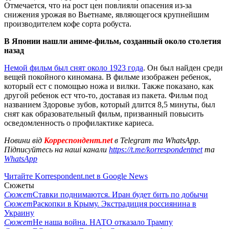
Отмечается, что на рост цен повлияли опасения из-за
снижения урожая во Вьетнаме, являющегося крупнейшим
производителем кофе сорта робуста.
В Японии нашли аниме-фильм, созданный около столетия
назад
Немой фильм был снят около 1923 года
. Он был найден среди
вещей покойного киномана. В фильме изображен ребенок,
который ест с помощью ножа и вилки. Также показано, как
другой ребенок ест что-то, доставая из пакета. Фильм под
названием Здоровье зубов, который длится 8,5 минуты, был
снят как образовательный фильм, призванный повысить
осведомленность о профилактике кариеса.
Новини від
Корреспондент.net
в Telegram та WhatsApp.
Підписуйтесь на наші канали
https://t.me/korrespondentnet
та
WhatsApp
Читайте Korrespondent.net в Google News
Сюжеты
Сюжет
Ставки поднимаются. Иран будет бить по добычи
Сюжет
Раскопки в Крыму. Экстрадиция россиянина в
Украину
Сюжет
Не наша война. НАТО отказало Трампу