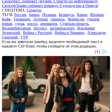
Сюжет
ЕС поможет Дружбе. Страсти по нефтепроводу
Сюжет
Трамп собирает команду. Судоходство в Ормузе
СПЕЦТЕМА:
Сюжеты
ТЕГИ:
Россия
,
банки
,
Польша
,
Беларусь
,
Крым
,
Япония
,
Кофе
,
Германия
,
Эстония
,
граница
,
Чернигов
,
учения
,
взрыв
,
судья
,
посол
,
анимация
,
Сумская область
,
Великобритания
,
обстрел
,
загранпаспорт
,
Владимир
Зеленский
,
Война с Россией
,
Война в Украине
,
Александр
Сырский
,
ГУР
Если вы заметили ошибку, выделите необходимый текст и
нажмите Ctrl+Enter, чтобы сообщить об этом редакции.