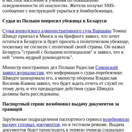
и местное население к учениям по повышению
осведомленности об опасностях. Жители получат SMS-
сообщение с инструкцией укрыться в бомбоубежищах.
Судья из Польши попросил убежища в Беларуси
Судья воеводского административного суда Варшавы
Томаш
Шмидт приехал в Минск и на брифинге заявил, что хочет
остаться в Беларуси и будет просить о политическом убежище,
поскольку не согласен с политикой своей страны. Он назвал
Беларусь "страной с большим потенциалом" и заявил, что в
ней "очень мудрый руководитель".
Министр иностранных дел Польши Радослав
Сикорский
заявил журналистам
, что информация о судье-перебежчике
Шмидте шокировала его, а министр обороны Владислав
Косиняк-Камиш заявил, что будет ждать отчета от служб по
этому делу, и что предыдущие действия судьи Шмидта
должны быть расследованы.
Паспортный сервис возобновил выдачу документов за
границей
Зарубежные подразделения паспортного сервиса
возобновили
выдачу готовых документов,
но в тестовом режиме. Выдача
документов будет происходить в первую очередь социально