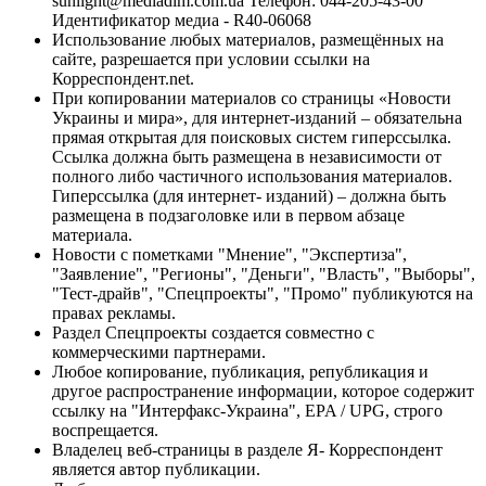
sunlight@mediadim.com.ua
Телефон: 044-205-43-00
Идентификатор медиа - R40-06068
Использование любых материалов, размещённых на
сайте, разрешается при условии ссылки на
Корреспондент.net.
При копировании материалов со страницы «Новости
Украины и мира», для интернет-изданий – обязательна
прямая открытая для поисковых систем гиперссылка.
Ссылка должна быть размещена в независимости от
полного либо частичного использования материалов.
Гиперссылка (для интернет- изданий) – должна быть
размещена в подзаголовке или в первом абзаце
материала.
Новости с пометками "Мнение", "Экспертиза",
"Заявление", "Регионы", "Деньги", "Власть", "Выборы",
"Тест-драйв", "Спецпроекты", "Промо" публикуются на
правах рекламы.
Раздел Спецпроекты создается совместно с
коммерческими партнерами.
Любое копирование, публикация, републикация и
другое распространение информации, которое содержит
ссылку на "Интерфакс-Украина", EPA / UPG, строго
воспрещается.
Владелец веб-страницы в разделе Я- Корреспондент
является автор публикации.