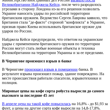
Министерство иностранных дел России
вызвало посла
Великобритании Найджела Кейси,
после чего разродилось
угрозами в сторону Лондона из-за его решения позволить
Украине наносить удары по российской территории
британским оружием. Ведомство Сергея Лаврова заявило, что
Британия стала "де-факто" стороной "конфликта" в Украине,
признав право Киева использовать британское оружие для
ударов по России.
Найджела Кейси предупредили, что ответом на украинские
удары с применением британского оружия по территории
России могут стать любые военные объекты и техника
Великобритании на территории Украины и за ее пределами.
В Чернигове произошел взрыв в банке
В Чернигове
произошел взрыв в помещении
банка. В
результате взрыва произошел пожар, здание повреждено. На
месте происшествия работали спасатели, взрывотехники и
полиция.
Мировые цены на кофе сорта робуста выросли до самого
высокого за последние 45 лет
В апреле цена на такой кофе повысилась
на 16,8% - до $1,93 за
фунт, а цены на другие сорта кофе выросли на 14,8-17,8%.