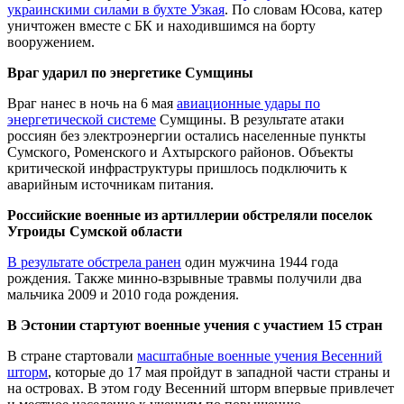
украинскими силами в бухте Узкая
. По словам Юсова, катер
уничтожен вместе с БК и находившимся на борту
вооружением.
Враг ударил по энергетике Сумщины
Враг нанес в ночь на 6 мая
авиационные удары по
энергетической системе
Сумщины. В результате атаки
россиян без электроэнергии остались населенные пункты
Сумского, Роменского и Ахтырского районов. Объекты
критической инфраструктуры пришлось подключить к
аварийным источникам питания.
Российские военные из артиллерии обстреляли поселок
Угроиды Сумской области
В результате обстрела ранен
один мужчина 1944 года
рождения. Также минно-взрывные травмы получили два
мальчика 2009 и 2010 года рождения.
В Эстонии стартуют военные учения с участием 15 стран
В стране стартовали
масштабные военные учения Весенний
шторм
, которые до 17 мая пройдут в западной части страны и
на островах. В этом году Весенний шторм впервые привлечет