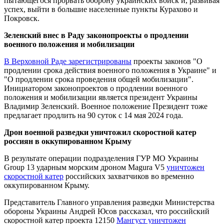
пытающегося прорвать оборону украинских войск и, развивая
успех, выйти в большие населенные пункты Курахово и
Покровск.
Зеленский внес в Раду законопроекты о продлении
военного положения и мобилизации
В Верховной Раде зарегистрированы
проекты законов "О
продлении срока действия военного положения в Украине" и
"О продлении срока проведения общей мобилизации".
Инициатором законопроектов о продлении военного
положения и мобилизации является президент Украины
Владимир Зеленский. Военное положение Президент тоже
предлагает продлить на 90 суток с 14 мая 2024 года.
Дрон военной разведки уничтожил скоростной катер
россиян в оккупированном Крыму
В результате операции подразделения ГУР МО Украины
Group 13 ударным морским дроном Magura V5
уничтожен
скоростной катер
российских захватчиков во временно
оккупированном Крыму.
Представитель Главного управления разведки Министерства
обороны Украины Андрей Юсов рассказал, что российский
скоростной катер проекта 12150
Мангуст уничтожен