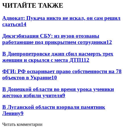
ЧИТАЙТЕ ТАКЖЕ
Адвокат: Пукача никто не искал, он сам решил
сдаться
14
Декэгэбизация СБУ: из вузов отозваны
работающие под прикрытием сотрудники
12
В Днепропетровске джип сбил насмерть трех
женщин и скрылся с места ДТП
11
2
ФГИ: РФ оспаривает право собственности на 78
объектов в Украине
10
В Донецкой области во время урока ученики
жестоко избили учителя
9
В Луганской области взорвали памятник
Ленину
9
Читать комментарии