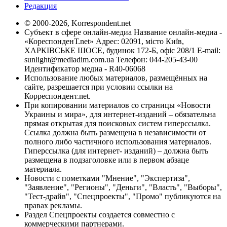
Редакция
© 2000-2026, Korrespondent.net
Субъект в сфере онлайн-медиа Название онлайн-медиа -
«КореспонденТ.net» Адрес: 02091, місто Київ,
ХАРКІВСЬКЕ ШОСЕ, будинок 172-Б, офіс 208/1 E-mail:
sunlight@mediadim.com.ua
Телефон: 044-205-43-00
Идентификатор медиа - R40-06068
Использование любых материалов, размещённых на
сайте, разрешается при условии ссылки на
Корреспондент.net.
При копировании материалов со страницы «Новости
Украины и мира», для интернет-изданий – обязательна
прямая открытая для поисковых систем гиперссылка.
Ссылка должна быть размещена в независимости от
полного либо частичного использования материалов.
Гиперссылка (для интернет- изданий) – должна быть
размещена в подзаголовке или в первом абзаце
материала.
Новости с пометками "Мнение", "Экспертиза",
"Заявление", "Регионы", "Деньги", "Власть", "Выборы",
"Тест-драйв", "Спецпроекты", "Промо" публикуются на
правах рекламы.
Раздел Спецпроекты создается совместно с
коммерческими партнерами.