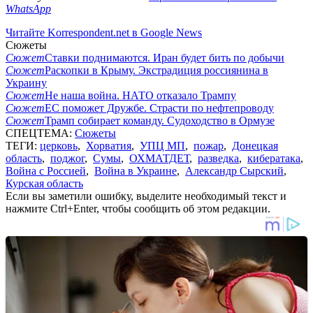
WhatsApp
Читайте Korrespondent.net в Google News
Сюжеты
Сюжет
Ставки поднимаются. Иран будет бить по добычи
Сюжет
Раскопки в Крыму. Экстрадиция россиянина в
Украину
Сюжет
Не наша война. НАТО отказало Трампу
Сюжет
ЕС поможет Дружбе. Страсти по нефтепроводу
Сюжет
Трамп собирает команду. Судоходство в Ормузе
СПЕЦТЕМА:
Сюжеты
ТЕГИ:
церковь
,
Хорватия
,
УПЦ МП
,
пожар
,
Донецкая
область
,
поджог
,
Сумы
,
ОХМАТДЕТ
,
разведка
,
кибератака
,
Война с Россией
,
Война в Украине
,
Александр Сырский
,
Курская область
Если вы заметили ошибку, выделите необходимый текст и
нажмите Ctrl+Enter, чтобы сообщить об этом редакции.