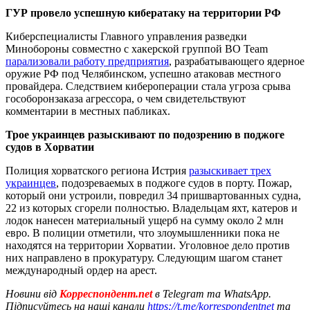
ГУР провело успешную кибератаку на территории РФ
Киберспециалисты Главного управления разведки
Минобороны совместно с хакерской группой ВО Team
парализовали работу предприятия
, разрабатывающего ядерное
оружие РФ под Челябинском, успешно атаковав местного
провайдера. Следствием кибероперации стала угроза срыва
гособоронзаказа агрессора, о чем свидетельствуют
комментарии в местных пабликах.
Трое украинцев разыскивают по подозрению в поджоге
судов в Хорватии
Полиция хорватского региона Истрия
разыскивает трех
украинцев
, подозреваемых в поджоге судов в порту. Пожар,
который они устроили, повредил 34 пришвартованных судна,
22 из которых сгорели полностью. Владельцам яхт, катеров и
лодок нанесен материальный ущерб на сумму около 2 млн
евро. В полиции отметили, что злоумышленники пока не
находятся на территории Хорватии. Уголовное дело против
них направлено в прокуратуру. Следующим шагом станет
международный ордер на арест.
Новини від
Корреспондент.net
в Telegram та WhatsApp.
Підписуйтесь на наші канали
https://t.me/korrespondentnet
та