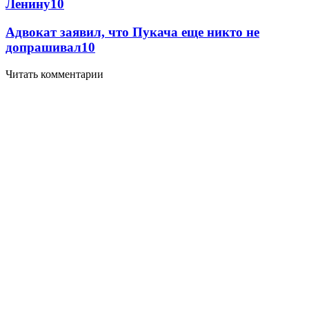
Ленину
10
Адвокат заявил, что Пукача еще никто не
допрашивал
10
Читать комментарии