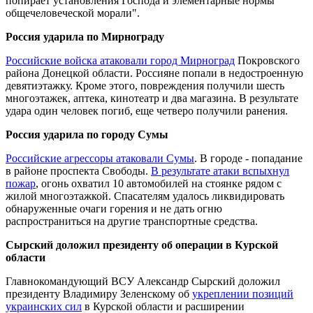
попирает установления Господа и элементарные нормы
общечеловеческой морали".
Россия ударила по Мирнограду
Российские войска атаковали город Мирноград
Покровского
района Донецкой области. Россияне попали в недостроенную
девятиэтажку. Кроме этого, повреждения получили шесть
многоэтажек, аптека, кинотеатр и два магазина. В результате
удара один человек погиб, еще четверо получили ранения.
Россия ударила по городу Сумы
Российские агрессоры атаковали Сумы
. В городе - попадание
в районе проспекта Свободы.
В результате атаки вспыхнул
пожар
, огонь охватил 10 автомобилей на стоянке рядом с
жилой многоэтажкой. Спасателям удалось ликвидировать
обнаруженные очаги горения и не дать огню
распространиться на другие транспортные средства.
Сырский доложил президенту об операции в Курской
области
Главнокомандующий ВСУ Александр Сырский доложил
президенту Владимиру Зеленскому об
укреплении позиций
украинских сил
в Курской области и расширении