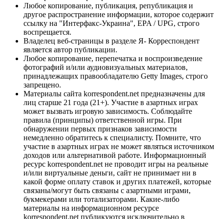
Любое копирование, публикация, републикация и
другое распространение информации, которое содержит
ссылку на "Интерфакс-Украина", EPA / UPG, строго
воспрещается.
Владелец веб-страницы в разделе Я- Корреспондент
является автор публикации.
Любое копирование, перепечатка и воспроизведение
фотографий и/или аудиовизуальных материалов,
принадлежащих правообладателю Getty Images, строго
запрещено.
Материалы сайта korrespondent.net предназначены для
лиц старше 21 года (21+). Участие в азартных играх
может вызвать игровую зависимость. Соблюдайте
правила (принципы) ответственной игры. При
обнаружении первых признаков зависимости
немедленно обратитесь к специалисту. Помните, что
участие в азартных играх не может являться источником
доходов или альтернативой работе. Информационный
ресурс korrespondent.net не проводит игры на реальные
и/или виртуальные деньги, сайт не принимает ни в
какой форме оплату ставок и других платежей, которые
связаны/могут быть связаны с азартными играми,
букмекерами или тотализаторами. Какие-либо
материалы на информационном ресурсе
korrespondent.net публикуются исключительно в