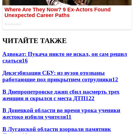
ЧИТАЙТЕ ТАКЖЕ
Адвокат: Пукача никто не искал, он сам решил
сдаться
16
Декэгэбизация СБУ: из вузов отозваны
работающие под прикрытием сотрудники
12
В Днепропетровске джип сбил насмерть трех
женщин и скрылся с места ДТП
12
2
В Донецкой области во время урока ученики
жестоко избили учителя
11
В Луганской области взорвали памятник