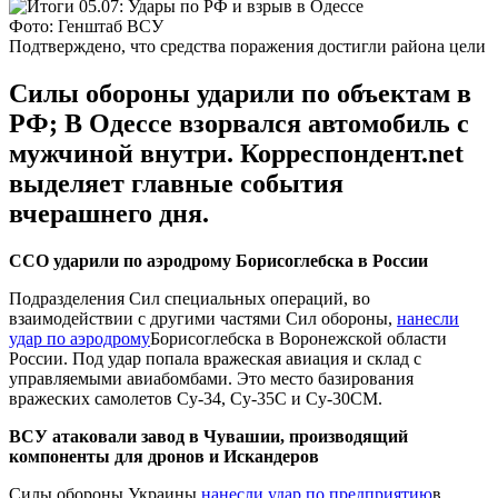
Фото: Генштаб ВСУ
Подтверждено, что средства поражения достигли района цели
Силы обороны ударили по объектам в
РФ; В Одессе взорвался автомобиль с
мужчиной внутри. Корреспондент.net
выделяет главные события
вчерашнего дня.
ССО ударили по аэродрому Борисоглебска в России
Подразделения Сил специальных операций, во
взаимодействии с другими частями Сил обороны,
нанесли
удар по аэродрому
Борисоглебска в Воронежской области
России. Под удар попала вражеская авиация и склад с
управляемыми авиабомбами. Это место базирования
вражеских самолетов Су-34, Су-35С и Су-30СМ.
ВСУ атаковали завод в Чувашии, производящий
компоненты для дронов и Искандеров
Силы обороны Украины
нанесли удар по предприятию
в