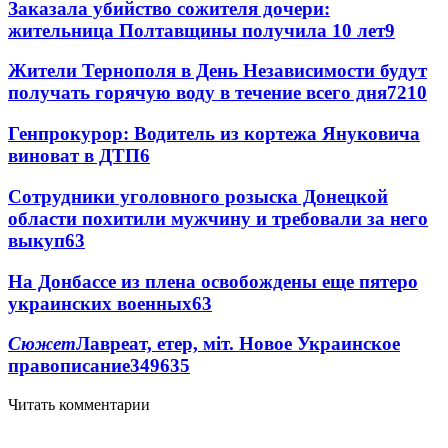
Заказала убийство сожителя дочери:
жительница Полтавщины получила 10 лет
9
Жители Тернополя в День Независимости будут
получать горячую воду в течение всего дня
7
210
Генпрокурор: Водитель из кортежа Януковича
виноват в ДТП
6
Сотрудники уголовного розыска Донецкой
области похитили мужчину и требовали за него
выкуп
6
3
На Донбассе из плена освобождены еще пятеро
украинских военных
6
3
Сюжет
Лавреат, етер, міт. Новое Украинское
правописание
349
6
35
Читать комментарии