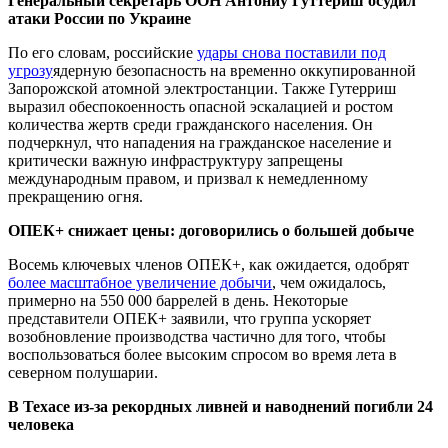
Генеральный секретарь ООН Антониу Гуттериш осудил
атаки России по Украине
По его словам, российские
удары снова поставили под
угрозу
ядерную безопасность на временно оккупированной
Запорожской атомной электростанции. Также Гутерриш
выразил обеспокоенность опасной эскалацией и ростом
количества жертв среди гражданского населения. Он
подчеркнул, что нападения на гражданское население и
критически важную инфраструктуру запрещены
международным правом, и призвал к немедленному
прекращению огня.
ОПЕК+ снижает цены: договорились о большей добыче
Восемь ключевых членов ОПЕК+, как ожидается, одобрят
более масштабное увеличение добычи
, чем ожидалось,
примерно на 550 000 баррелей в день. Некоторые
представители ОПЕК+ заявили, что группа ускоряет
возобновление производства частично для того, чтобы
воспользоваться более высоким спросом во время лета в
северном полушарии.
В Техасе из-за рекордных ливней и наводнений погибли 24
человека