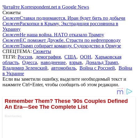
Читайте Korrespondent.net в Google News
Сюжеты
Сюжет
Ставки поднимаются. Иран будет бить по добычи
Сюжет
Раскопки в Крыму. Экстрадиция россиянина в
Украину
Сюжет
Не наша война. НАТО отказало Трампу
Сюжет
ЕС поможет Дружбе. Страсти по нефтепроводу
Сюжет
Трамп собирает команду. Судоходство в Ормузе
СПЕЦТЕМА:
Сюжеты
ТЕГИ:
Россия
,
демография
,
США
,
ООН
,
Харьковская
область
,
Одесса
,
наводнение
,
взрыв
,
Дональд Трамп
,
Владимир Зеленский
,
автомобиль
,
Война с Россией
,
Война
в Украине
Если вы заметили ошибку, выделите необходимый текст и
нажмите Ctrl+Enter, чтобы сообщить об этом редакции.