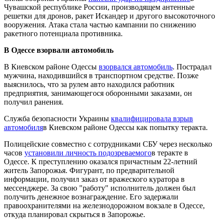
Чувашской республике России, производящем антенные
решетки для дронов, ракет Искандер и другого высокоточного
вооружения. Атака стала частью кампании по снижению
ракетного потенциала противника.
В Одессе взорвали автомобиль
В Киевском районе Одессы
взорвался автомобиль
. Пострадал
мужчина, находившийся в транспортном средстве. Позже
выяснилось, что за рулем авто находился работник
предприятия, занимающегося оборонными заказами, он
получил ранения.
Служба безопасности Украины
квалифицировала взрыв
автомобиля
в Киевском районе Одессы как попытку теракта.
Полицейские совместно с сотрудниками СБУ через несколько
часов
установили личность подозреваемого
в теракте в
Одессе. К преступлению оказался причастным 22-летний
житель Запорожья. Фигурант, по предварительной
информации, получил заказ от вражеского куратора в
мессенджере. За свою "работу" исполнитель должен был
получить денежное вознаграждение. Его задержали
правоохранителями на железнодорожном вокзале в Одессе,
откуда планировал скрыться в Запорожье.