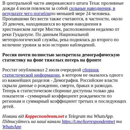
В центральной части американского штата Техас проливные
дожди 4 июля повлекли за собой
сильные наводнения, в
результате чего погибли
по меньшей мере 24 человека.
Пропавшими без вести также считаются, в частности, около
20 девочек, находившихся во время наводнения в
христианском лагере Мистик, расположенном недалеко от
реки Гуадалупе. По данным Национальной
метеорологической службы, река поднялась до второго по
величине уровня за всю историю наблюдений.
Россия почти полностью засекретила демографическую
статистику на фоне тяжелых потерь на фронте
Росстат опубликовал 2 июля очередной
сборник
статистической информации
, в котором не оказалось одного
из важнейших разделов - Демография. Российские власти
скрыли данные о рождении, смерти, браках и разводах.
Теперь в статистическом сборнике доступны только два
показателя - суммарный коэффициент рождаемости по
регионам и суммарный коэффициент третьих и последующих
детей.
Новини від
Корреспондент.net
в Telegram та WhatsApp.
Підписуйтесь на наші канали
https://t.me/korrespondentnet
та
WhatsApp