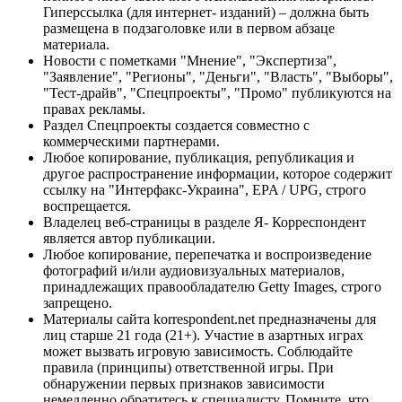
Гиперссылка (для интернет- изданий) – должна быть
размещена в подзаголовке или в первом абзаце
материала.
Новости с пометками "Мнение", "Экспертиза",
"Заявление", "Регионы", "Деньги", "Власть", "Выборы",
"Тест-драйв", "Спецпроекты", "Промо" публикуются на
правах рекламы.
Раздел Спецпроекты создается совместно с
коммерческими партнерами.
Любое копирование, публикация, републикация и
другое распространение информации, которое содержит
ссылку на "Интерфакс-Украина", EPA / UPG, строго
воспрещается.
Владелец веб-страницы в разделе Я- Корреспондент
является автор публикации.
Любое копирование, перепечатка и воспроизведение
фотографий и/или аудиовизуальных материалов,
принадлежащих правообладателю Getty Images, строго
запрещено.
Материалы сайта korrespondent.net предназначены для
лиц старше 21 года (21+). Участие в азартных играх
может вызвать игровую зависимость. Соблюдайте
правила (принципы) ответственной игры. При
обнаружении первых признаков зависимости
немедленно обратитесь к специалисту. Помните, что