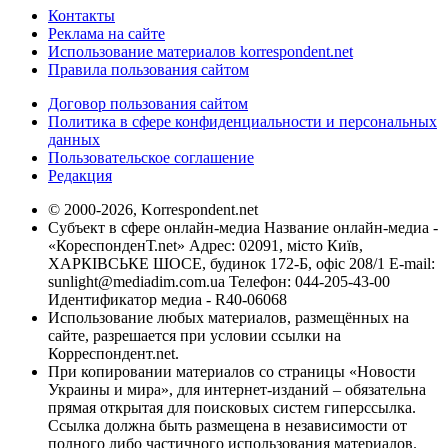
Контакты
Реклама на сайте
Использование материалов korrespondent.net
Правила пользования сайтом
Договор пользования сайтом
Политика в сфере конфиденциальности и персональных
данных
Пользовательское соглашение
Редакция
© 2000-2026, Korrespondent.net
Субъект в сфере онлайн-медиа Название онлайн-медиа -
«КореспонденТ.net» Адрес: 02091, місто Київ,
ХАРКІВСЬКЕ ШОСЕ, будинок 172-Б, офіс 208/1 E-mail:
sunlight@mediadim.com.ua
Телефон: 044-205-43-00
Идентификатор медиа - R40-06068
Использование любых материалов, размещённых на
сайте, разрешается при условии ссылки на
Корреспондент.net.
При копировании материалов со страницы «Новости
Украины и мира», для интернет-изданий – обязательна
прямая открытая для поисковых систем гиперссылка.
Ссылка должна быть размещена в независимости от
полного либо частичного использования материалов.