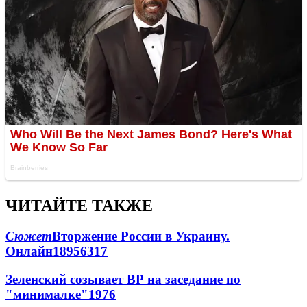
ЧИТАЙТЕ ТАКЖЕ
Сюжет
Вторжение России в Украину.
Онлайн
189
56
317
Зеленский созывает ВР на заседание по
"минималке"
19
76