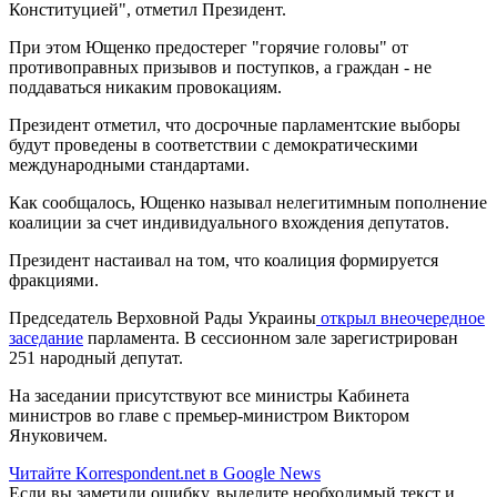
Конституцией", отметил Президент.
При этом Ющенко предостерег "горячие головы" от
противоправных призывов и поступков, а граждан - не
поддаваться никаким провокациям.
Президент отметил, что досрочные парламентские выборы
будут проведены в соответствии с демократическими
международными стандартами.
Как сообщалось, Ющенко называл нелегитимным пополнение
коалиции за счет индивидуального вхождения депутатов.
Президент настаивал на том, что коалиция формируется
фракциями.
Председатель Верховной Рады Украины
открыл внеочередное
заседание
парламента. В сессионном зале зарегистрирован
251 народный депутат.
На заседании присутствуют все министры Кабинета
министров во главе с премьер-министром Виктором
Януковичем.
Читайте Korrespondent.net в Google News
Если вы заметили ошибку, выделите необходимый текст и