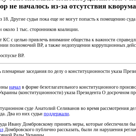
пор не началось из-за отсутствия кворума
з 18. Другие судьи пока еще не могут попасть к помещению суд
 около 1 тыс. сторонников коалиции.
С с целью привлечь внимание общества к важности справедлив
ении полномочий ВР, а также недопущении коррупционных дейс
оспуске ВР.
 пленарные заседания по делу о конституционности указа През
аины
начал
в форме безотлагательного конституционного произв
Украины (конституционности) указа Президента О досрочном п
туционном суде Анатолий Селиванов во время рассмотрения де
да. Два из них судьи
поддержали
.
да Ивану Домбровскому принять меры, которые обеспечили бы 
ил
Домбровского публично рассказать, были ли нарушения регла
овной Рады Украины.