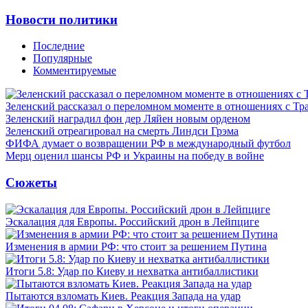
Новости политики
Последние
Популярные
Комментируемые
Зеленский рассказал о переломном моменте в отношениях с Т
Зеленский наградил фон дер Ляйен новым орденом
Зеленский отреагировал на смерть Линдси Грэма
ФИФА думает о возвращении РФ в международный футбол
Мерц оценил шансы РФ и Украины на победу в войне
Сюжеты
Эскалация для Европы. Российский дрон в Лейпциге
Изменения в армии РФ: что стоит за решением Путина
Итоги 5.8: Удар по Киеву и нехватка антибаллистики
Пытаются взломать Киев. Реакция Запада на удар