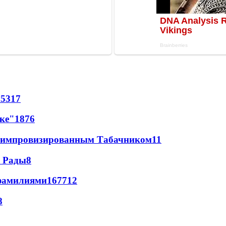
85
317
лке"
18
76
 с импровизированным Табачником
11
а Рады
8
фамилиями
167
7
12
8