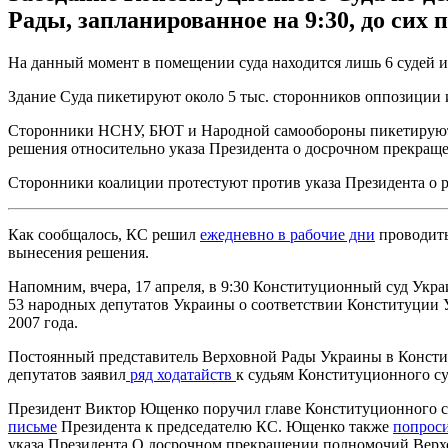
Рады, запланированное на 9:30, до сих 
На данный момент в помещении суда находится лишь 6 судей и
Здание Суда пикетируют около 5 тыс. сторонников оппозиции и
Сторонники НСНУ, БЮТ и Народной самообороны пикетируют К
решения относительно указа Президента о досрочном прекращ
Сторонники коалиции протестуют против указа Президента о р
Как сообщалось, КС решил
ежедневно в рабочие дни
проводить
вынесения решения.
Напомним, вчера, 17 апреля, в 9:30 Конституционный cуд Укр
53 народных депутатов Украины о соответствии Конституции 
2007 года.
Постоянный представитель Верховной Рады Украины в Консти
депутатов заявил
ряд ходатайств
к судьям Конституционного су
Президент Виктор Ющенко поручил главе Конституционного су
письме
Президента к председателю КС. Ющенко также
попрос
указа Президента О досрочном прекращении полномочий Верх