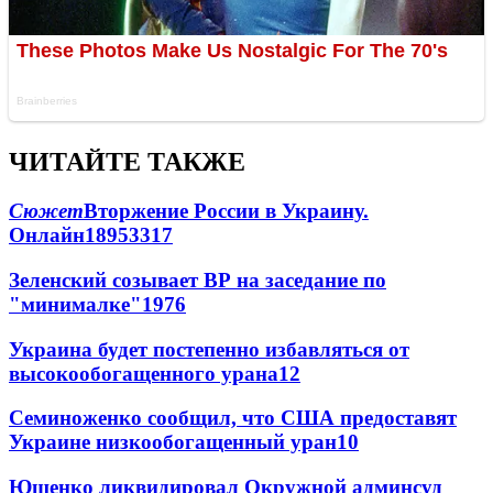
ЧИТАЙТЕ ТАКЖЕ
Сюжет
Вторжение России в Украину.
Онлайн
189
53
317
Зеленский созывает ВР на заседание по
"минималке"
19
76
Украина будет постепенно избавляться от
высокообогащенного урана
12
Семиноженко сообщил, что США предоставят
Украине низкообогащенный уран
10
Ющенко ликвидировал Окружной админсуд