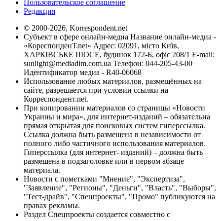
Пользовательское соглашение
Редакция
© 2000-2026, Korrespondent.net
Субъект в сфере онлайн-медиа Название онлайн-медиа -
«КореспонденТ.net» Адрес: 02091, місто Київ,
ХАРКІВСЬКЕ ШОСЕ, будинок 172-Б, офіс 208/1 E-mail:
sunlight@mediadim.com.ua
Телефон: 044-205-43-00
Идентификатор медиа - R40-06068
Использование любых материалов, размещённых на
сайте, разрешается при условии ссылки на
Корреспондент.net.
При копировании материалов со страницы «Новости
Украины и мира», для интернет-изданий – обязательна
прямая открытая для поисковых систем гиперссылка.
Ссылка должна быть размещена в независимости от
полного либо частичного использования материалов.
Гиперссылка (для интернет- изданий) – должна быть
размещена в подзаголовке или в первом абзаце
материала.
Новости с пометками "Мнение", "Экспертиза",
"Заявление", "Регионы", "Деньги", "Власть", "Выборы",
"Тест-драйв", "Спецпроекты", "Промо" публикуются на
правах рекламы.
Раздел Спецпроекты создается совместно с