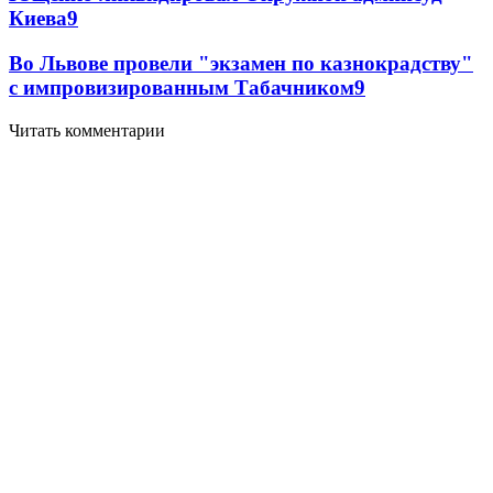
Киева
9
Во Львове провели "экзамен по казнокрадству"
с импровизированным Табачником
9
Читать комментарии