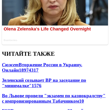
ЧИТАЙТЕ ТАКЖЕ
Сюжет
Вторжение России в Украину.
Онлайн
189
74
317
Зеленский созывает ВР на заседание по
"минималке"
15
76
Во Львове провели "экзамен по казнокрадству"
с импровизированным Табачником
10