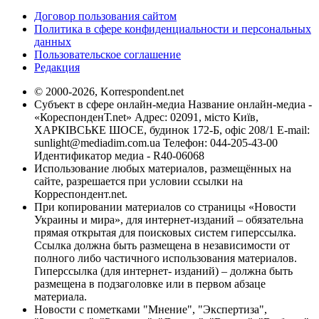
Договор пользования сайтом
Политика в сфере конфиденциальности и персональных
данных
Пользовательское соглашение
Редакция
© 2000-2026, Korrespondent.net
Субъект в сфере онлайн-медиа Название онлайн-медиа -
«КореспонденТ.net» Адрес: 02091, місто Київ,
ХАРКІВСЬКЕ ШОСЕ, будинок 172-Б, офіс 208/1 E-mail:
sunlight@mediadim.com.ua
Телефон: 044-205-43-00
Идентификатор медиа - R40-06068
Использование любых материалов, размещённых на
сайте, разрешается при условии ссылки на
Корреспондент.net.
При копировании материалов со страницы «Новости
Украины и мира», для интернет-изданий – обязательна
прямая открытая для поисковых систем гиперссылка.
Ссылка должна быть размещена в независимости от
полного либо частичного использования материалов.
Гиперссылка (для интернет- изданий) – должна быть
размещена в подзаголовке или в первом абзаце
материала.
Новости с пометками "Мнение", "Экспертиза",