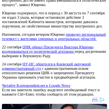
внутренних дел не имеют права вмешиваться в политический
процесс", заявил Ющенко.
Ющенко подчеркнул, что в период с 30 августа по 7 сентября
он издал 3 указа, которые остановили действие 3
постановлений Кабинета министров, которыми давались
поручения, не свойственные министерству внутренних дел.
Напомним, сегодня вечером Ющенко
проведет региональный
телемост с жителями северных и центральных областей.
22 сентября
ЦИК обязал Президента Виктора Ющенко
воздерживаться от политической агитации
перед досрочными
выборами в Верховную Раду.
24 сентября
НУ-НС обратился в Киевский окружной
административный суд
с административным иском
относительно решения ЦИК о запрещении Президенту
Украины принимать участие в предвыборной агитации.
Читайте Korrespondent.net в Google News
Если вы заметили ошибку, выделите необходимый текст и
нажмите Ctrl+Enter, чтобы сообщить об этом редакции.