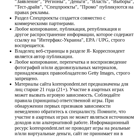
"Заявление", "Регионы", "Деньги", "Власть", "Выборы",
"Тест-драйв", "Спецпроекты", "Промо" публикуются на
правах рекламы.
Раздел Спецпроекты создается совместно с
коммерческими партнерами.
Любое копирование, публикация, републикация и
другое распространение информации, которое содержит
ссылку на "Интерфакс-Украина", EPA / UPG, строго
воспрещается.
Владелец веб-страницы в разделе Я- Корреспондент
является автор публикации.
Любое копирование, перепечатка и воспроизведение
фотографий и/или аудиовизуальных материалов,
принадлежащих правообладателю Getty Images, строго
запрещено.
Материалы сайта korrespondent.net предназначены для
лиц старше 21 года (21+). Участие в азартных играх
может вызвать игровую зависимость. Соблюдайте
правила (принципы) ответственной игры. При
обнаружении первых признаков зависимости
немедленно обратитесь к специалисту. Помните, что
участие в азартных играх не может являться источником
доходов или альтернативой работе. Информационный
ресурс korrespondent.net не проводит игры на реальные
и/или виртуальные деньги, сайт не принимает ни в