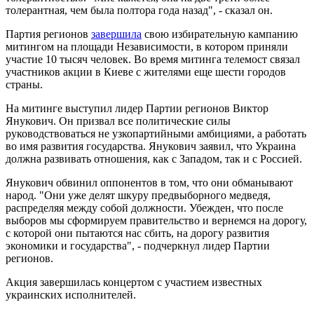
толерантная, чем была полтора года назад", - сказал он.
Партия регионов
завершила
свою избирательную кампанию
митингом на площади Независимости, в котором приняли
участие 10 тысяч человек. Во время митинга телемост связал
участников акции в Киеве с жителями еще шести городов
страны.
На митинге выступил лидер Партии регионов Виктор
Янукович. Он призвал все политические силы
руководствоваться не узкопартийными амбициями, а работать
во имя развития государства. Янукович заявил, что Украина
должна развивать отношения, как с Западом, так и с Россией.
Янукович обвинил оппонентов в том, что они обманывают
народ. "Они уже делят шкуру предвыборного медведя,
распределяя между собой должности. Убежден, что после
выборов мы сформируем правительство и вернемся на дорогу,
с которой они пытаются нас сбить, на дорогу развития
экономики и государства", - подчеркнул лидер Партии
регионов.
Акция завершилась концертом с участием известных
украинских исполнителей.