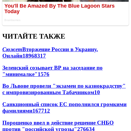
ЧИТАЙТЕ ТАКЖЕ
Сюжет
Вторжение России в Украину.
Онлайн
189
68
317
Зеленский созывает ВР на заседание по
"минималке"
15
76
Во Львове провели "экзамен по казнокрадству"
с импровизированным Табачником
10
Санкционный список ЕС пополнился громкими
фамилиями
167
7
12
Порошенко ввел в действие решение СНБО
против "российской угрозы"
276
6
34