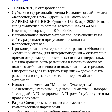
© 2000-2026, Korrespondent.net
Субъект в сфере онлайн-медиа Название онлайн-медиа -
«КореспонденТ.net» Адрес: 02091, місто Київ,
ХАРКІВСЬКЕ ШОСЕ, будинок 172-Б, офіс 208/1 E-mail:
sunlight@mediadim.com.ua
Телефон: 044-205-43-00
Идентификатор медиа - R40-06068
Использование любых материалов, размещённых на
сайте, разрешается при условии ссылки на
Корреспондент.net.
При копировании материалов со страницы «Новости
Украины и мира», для интернет-изданий – обязательна
прямая открытая для поисковых систем гиперссылка.
Ссылка должна быть размещена в независимости от
полного либо частичного использования материалов.
Гиперссылка (для интернет- изданий) – должна быть
размещена в подзаголовке или в первом абзаце
материала.
Новости с пометками "Мнение", "Экспертиза",
"Заявление", "Регионы", "Деньги", "Власть", "Выборы",
"Тест-драйв", "Спецпроекты", "Промо" публикуются на
правах рекламы.
Раздел Спецпроекты создается совместно с
коммерческими партнерами.
Любое копирование, публикация, републикация и