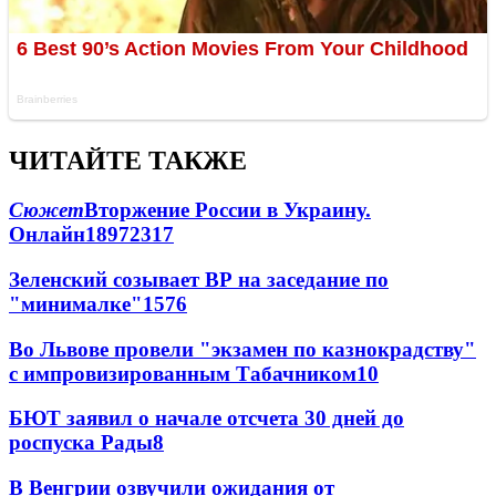
ЧИТАЙТЕ ТАКЖЕ
Сюжет
Вторжение России в Украину.
Онлайн
189
72
317
Зеленский созывает ВР на заседание по
"минималке"
15
76
Во Львове провели "экзамен по казнокрадству"
с импровизированным Табачником
10
БЮТ заявил о начале отсчета 30 дней до
роспуска Рады
8
В Венгрии озвучили ожидания от