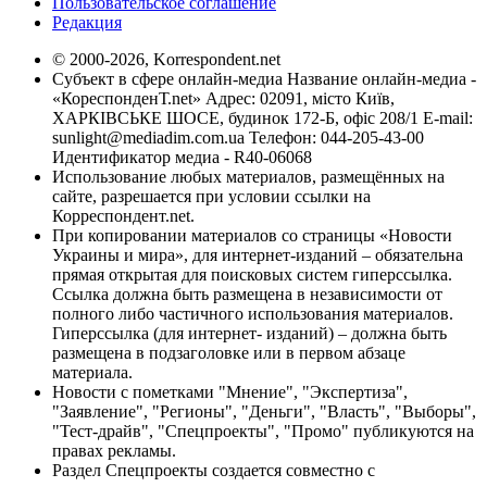
Пользовательское соглашение
Редакция
© 2000-2026, Korrespondent.net
Субъект в сфере онлайн-медиа Название онлайн-медиа -
«КореспонденТ.net» Адрес: 02091, місто Київ,
ХАРКІВСЬКЕ ШОСЕ, будинок 172-Б, офіс 208/1 E-mail:
sunlight@mediadim.com.ua
Телефон: 044-205-43-00
Идентификатор медиа - R40-06068
Использование любых материалов, размещённых на
сайте, разрешается при условии ссылки на
Корреспондент.net.
При копировании материалов со страницы «Новости
Украины и мира», для интернет-изданий – обязательна
прямая открытая для поисковых систем гиперссылка.
Ссылка должна быть размещена в независимости от
полного либо частичного использования материалов.
Гиперссылка (для интернет- изданий) – должна быть
размещена в подзаголовке или в первом абзаце
материала.
Новости с пометками "Мнение", "Экспертиза",
"Заявление", "Регионы", "Деньги", "Власть", "Выборы",
"Тест-драйв", "Спецпроекты", "Промо" публикуются на
правах рекламы.
Раздел Спецпроекты создается совместно с