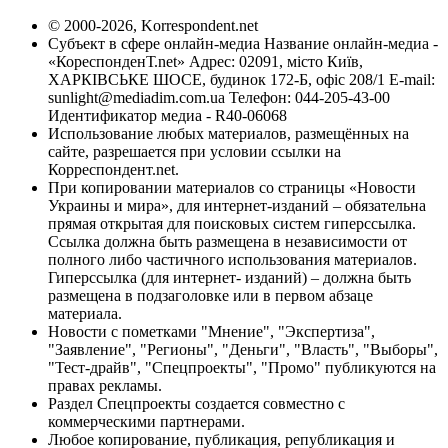
© 2000-2026, Korrespondent.net
Субъект в сфере онлайн-медиа Название онлайн-медиа -
«КореспонденТ.net» Адрес: 02091, місто Київ,
ХАРКІВСЬКЕ ШОСЕ, будинок 172-Б, офіс 208/1 E-mail:
sunlight@mediadim.com.ua
Телефон: 044-205-43-00
Идентификатор медиа - R40-06068
Использование любых материалов, размещённых на
сайте, разрешается при условии ссылки на
Корреспондент.net.
При копировании материалов со страницы «Новости
Украины и мира», для интернет-изданий – обязательна
прямая открытая для поисковых систем гиперссылка.
Ссылка должна быть размещена в независимости от
полного либо частичного использования материалов.
Гиперссылка (для интернет- изданий) – должна быть
размещена в подзаголовке или в первом абзаце
материала.
Новости с пометками "Мнение", "Экспертиза",
"Заявление", "Регионы", "Деньги", "Власть", "Выборы",
"Тест-драйв", "Спецпроекты", "Промо" публикуются на
правах рекламы.
Раздел Спецпроекты создается совместно с
коммерческими партнерами.
Любое копирование, публикация, републикация и