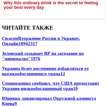
ЧИТАЙТЕ ТАКЖЕ
Сюжет
Вторжение России в Украину.
Онлайн
189
42
317
Зеленский созывает ВР на заседание по
"минималке"
19
76
Украина будет постепенно избавляться от
высокообогащенного урана
12
Семиноженко сообщил, что США предоставят
Украине низкообогащенный уран
10
Ющенко ликвидировал Окружной админсуд
Киева
9