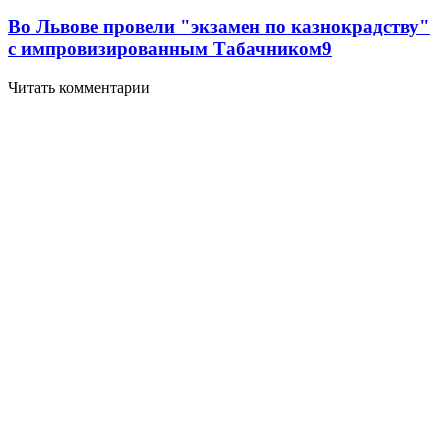
Во Львове провели "экзамен по казнокрадству"
с импровизированным Табачником
9
Читать комментарии