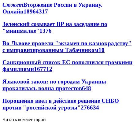
Сюжет
Вторжение России в Украину.
Онлайн
189
64
317
Зеленский созывает ВР на заседание по
"минималке"
13
76
Во Львове провели "экзамен по казнокрадству"
с импровизированным Табачником
10
Санкционный список ЕС пополнился громкими
фамилиями
167
7
12
Языковой закон: по городам Украины
прокатилась волна протестов
6
48
Порошенко ввел в действие решение СНБО
против "российской угрозы"
276
6
34
Читать комментарии