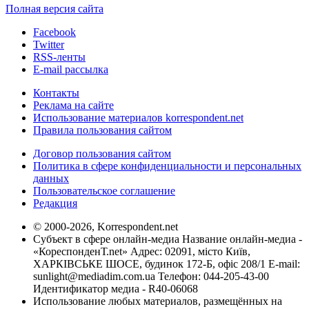
Полная версия сайта
Facebook
Twitter
RSS-ленты
E-mail рассылка
Контакты
Реклама на сайте
Использование материалов korrespondent.net
Правила пользования сайтом
Договор пользования сайтом
Политика в сфере конфиденциальности и персональных
данных
Пользовательское соглашение
Редакция
© 2000-2026, Korrespondent.net
Субъект в сфере онлайн-медиа Название онлайн-медиа -
«КореспонденТ.net» Адрес: 02091, місто Київ,
ХАРКІВСЬКЕ ШОСЕ, будинок 172-Б, офіс 208/1 E-mail:
sunlight@mediadim.com.ua
Телефон: 044-205-43-00
Идентификатор медиа - R40-06068
Использование любых материалов, размещённых на