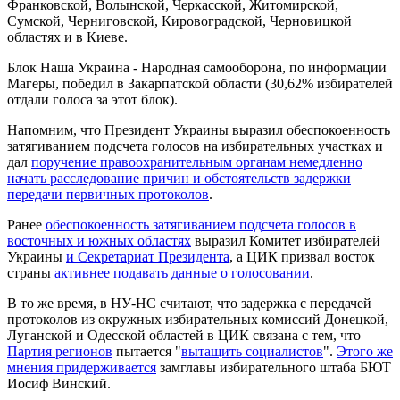
Франковской, Волынской, Черкасской, Житомирской,
Сумской, Черниговской, Кировоградской, Черновицкой
областях и в Киеве.
Блок Наша Украина - Народная самооборона, по информации
Магеры, победил в Закарпатской области (30,62% избирателей
отдали голоса за этот блок).
Напомним, что Президент Украины выразил обеспокоенность
затягиванием подсчета голосов на избирательных участках и
дал
поручение правоохранительным органам немедленно
начать расследование причин и обстоятельств задержки
передачи первичных протоколов
.
Ранее
обеспокоенность затягиванием подсчета голосов в
восточных и южных областях
выразил Комитет избирателей
Украины
и Сeкретариат Прeзидента
, а ЦИК призвал восток
страны
активнее подавать данные о голосовании
.
В то же время, в НУ-НС считают, что задержка с передачей
протоколов из окружных избирательных комиссий Донецкой,
Луганской и Одесской областей в ЦИК связана с тем, что
Партия регионов
пытается "
вытащить социалистов
".
Этого же
мнения придерживается
замглавы избирательного штаба БЮТ
Иосиф Винский.