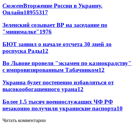
Сюжет
Вторжение России в Украину.
Онлайн
189
55
317
Зеленский созывает ВР на заседание по
"минималке"
19
76
БЮТ заявил о начале отсчета 30 дней до
роспуска Рады
12
Во Львове провели "экзамен по казнокрадству"
с импровизированным Табачником
12
Украина будет постепенно избавляться от
высокообогащенного урана
12
Более 1,5 тысяч военнослужащих ЧФ РФ
незаконно получили украинские паспорта
10
Читать комментарии