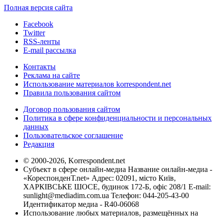
Полная версия сайта
Facebook
Twitter
RSS-ленты
E-mail рассылка
Контакты
Реклама на сайте
Использование материалов korrespondent.net
Правила пользования сайтом
Договор пользования сайтом
Политика в сфере конфиденциальности и персональных
данных
Пользовательское соглашение
Редакция
© 2000-2026, Korrespondent.net
Субъект в сфере онлайн-медиа Название онлайн-медиа -
«КореспонденТ.net» Адрес: 02091, місто Київ,
ХАРКІВСЬКЕ ШОСЕ, будинок 172-Б, офіс 208/1 E-mail:
sunlight@mediadim.com.ua
Телефон: 044-205-43-00
Идентификатор медиа - R40-06068
Использование любых материалов, размещённых на