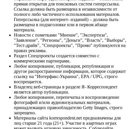
прямая открытая для поисковых систем гиперссылка.
Ссылка должна быть размещена в независимости от
полного либо частичного использования материалов.
Гиперссылка (для интернет- изданий) – должна быть
размещена в подзаголовке или в первом абзаце
материала.
Новости с пометками "Мнение", "Экспертиза",
"Заявление", "Регионы", "Деньги", "Власть", "Выборы",
"Тест-драйв", "Спецпроекты", "Промо" публикуются на
правах рекламы.
Раздел Спецпроекты создается совместно с
коммерческими партнерами.
Любое копирование, публикация, републикация и
другое распространение информации, которое содержит
ссылку на "Интерфакс-Украина", EPA / UPG, строго
воспрещается.
Владелец веб-страницы в разделе Я- Корреспондент
является автор публикации.
Любое копирование, перепечатка и воспроизведение
фотографий и/или аудиовизуальных материалов,
принадлежащих правообладателю Getty Images, строго
запрещено.
Материалы сайта korrespondent.net предназначены для
лиц старше 21 года (21+). Участие в азартных играх
может вызвать игровую зависимость. Соблюдайте