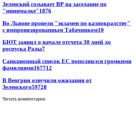
Зеленский созывает ВР на заседание по
"минималке"
18
76
Во Львове провели "экзамен по казнокрадству"
с импровизированным Табачником
10
БЮТ заявил о начале отсчета 30 дней до
роспуска Рады
7
Санкционный список ЕС пополнился громкими
фамилиями
167
7
12
В Венгрии озвучили ожидания от
Зеленского
59
7
28
Читать комментарии