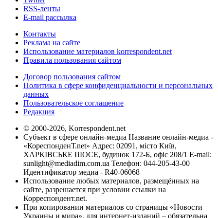
RSS-ленты
E-mail рассылка
Контакты
Реклама на сайте
Использование материалов korrespondent.net
Правила пользования сайтом
Договор пользования сайтом
Политика в сфере конфиденциальности и персональных
данных
Пользовательское соглашение
Редакция
© 2000-2026, Korrespondent.net
Субъект в сфере онлайн-медиа Название онлайн-медиа -
«КореспонденТ.net» Адрес: 02091, місто Київ,
ХАРКІВСЬКЕ ШОСЕ, будинок 172-Б, офіс 208/1 E-mail:
sunlight@mediadim.com.ua
Телефон: 044-205-43-00
Идентификатор медиа - R40-06068
Использование любых материалов, размещённых на
сайте, разрешается при условии ссылки на
Корреспондент.net.
При копировании материалов со страницы «Новости
Украины и мира», для интернет-изданий – обязательна