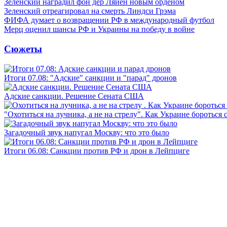
Зеленский наградил фон дер Ляйен новым орденом
Зеленский отреагировал на смерть Линдси Грэма
ФИФА думает о возвращении РФ в международный футбол
Мерц оценил шансы РФ и Украины на победу в войне
Сюжеты
Итоги 07.08: "Адские" санкции и "парад" дронов
Адские санкции. Решение Сената США
"Охотиться на лучника, а не на стрелу". Как Украине бороться 
Загадочный звук напугал Москву: что это было
Итоги 06.08: Санкции против РФ и дрон в Лейпциге