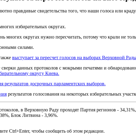
олютно правдивые свидетельства того, что наши голоса или краду
 многих избирательных округах.
нь многих округах нужно пересчитать, потому что крали не тольк
онными силами.
также
выступает за пересчет голосов на выборах Верховной Рады
е сверки данных протоколов с мокрыми печатями и обнародова
бирательному округу Киева.
я результатов досрочных парламентских выборов.
ния
результатов голосования на некоторых избирательных участк
токолов, в Верховную Раду проходят Партия регионов - 34,31%
38%, Блок Литвина - 3,96%.
те Ctrl+Enter, чтобы сообщить об этом редакции.