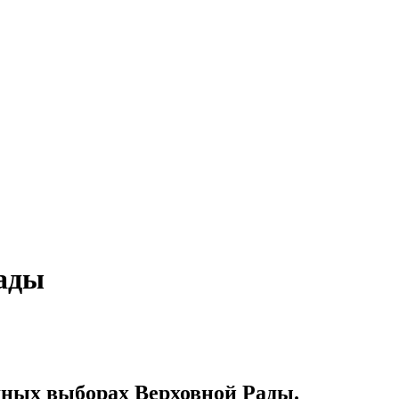
Рады
дных выборах Верховной Рады.