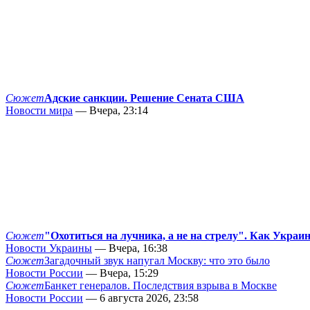
Сюжет
Адские санкции. Решение Сената США
Новости мира
— Вчера, 23:14
Сюжет
"Охотиться на лучника, а не на стрелу". Как Украи
Новости Украины
— Вчера, 16:38
Сюжет
Загадочный звук напугал Москву: что это было
Новости России
— Вчера, 15:29
Сюжет
Банкет генералов. Последствия взрыва в Москве
Новости России
— 6 августа 2026, 23:58