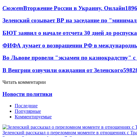
Сюжет
Вторжение России в Украину. Онлайн
189
Зеленский созывает ВР на заседание по "минима
БЮТ заявил о начале отсчета 30 дней до роспуск
ФИФА думает о возвращении РФ в международн
Во Львове провели "экзамен по казнокрадству"
В Венгрии озвучили ожидания от Зеленского
59
8
2
Читать комментарии
Новости политики
Последние
Популярные
Комментируемые
Зеленский рассказал о переломном моменте в отношениях с Т