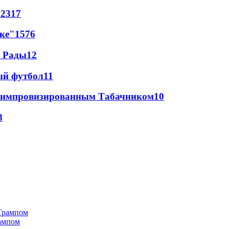
62
317
лке"
15
76
а Рады
12
ый футбол
11
 с импровизированным Табачником
10
8
рампом