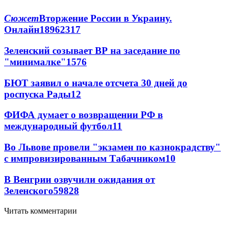
Сюжет
Вторжение России в Украину.
Онлайн
189
62
317
Зеленский созывает ВР на заседание по
"минималке"
15
76
БЮТ заявил о начале отсчета 30 дней до
роспуска Рады
12
ФИФА думает о возвращении РФ в
международный футбол
11
Во Львове провели "экзамен по казнокрадству"
с импровизированным Табачником
10
В Венгрии озвучили ожидания от
Зеленского
59
8
28
Читать комментарии