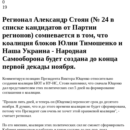
0
19
Регионал Александр Стоян (№ 24 в
списке кандидатов от Партии
регионов) сомневается в том, что
коалиция блоков Юлии Тимошенко и
Наша Украина - Народная
Самооборона будет создана до конца
первой декады ноября.
Комментируя позицию Президента Виктора Ющенко относительно
создания коалиции БЮТ и НУ-НС, Стоян напомнил, что сначала Ющенко
дал представителям этих политических сил 5 дней на формирование
соглашения о коалиции.
"Прошло пять дней, и теперь он (Ющенко) переносит срок до десятого
ноября. Я думаю, что и до этого времени коалиция не будет сформирована,
потому что Президент сам очень не хочет этой оранжевой коалиции", -
считает регионал.
По его мнению, коалиция этих политических сил не сможет сформировать
Кабинет министров и работать в таком составе до тех пор, пока