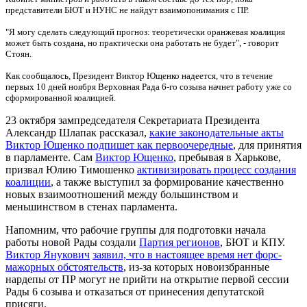
представители БЮТ и НУНС не найдут взаимопонимания с ПР.
"Я могу сделать следующий прогноз: теоретически оранжевая коалиция
может быть создана, но практически она работать не будет", - говорит
Стоян.
Как сообщалось, Президент Виктор Ющенко надеется, что в течение
первых 10 дней ноября Верховная Рада 6-го созыва начнет работу уже со
сформированной коалицией.
23 октября зампредседателя Секретариата Президента
Александр Шлапак рассказал,
какие законодательные акты
Виктор Ющенкo подпишет как первоочередные
, для принятия
в парламенте. Сам
Виктор Ющенко
, пребывая в Харькове,
призвал Юлию Тимошенко
активизировать процесс создания
коалиции
, а также выступил за формирование качественно
новых взаимоотношений между большинством и
меньшинством в стенах парламента.
Напомним, что рабочие группы для подготовки начала
работы новой Рады создали
Партия регионов
, БЮТ и КПУ.
Виктор Янукович
заявил, что в настоящее время нет форс-
мажорных обстоятельств
, из-за которых новоизбранные
нардепы от ПР могут не прийти на открытие первой сессии
Рады 6 созыва и отказаться от принесения депутатской
присяги.