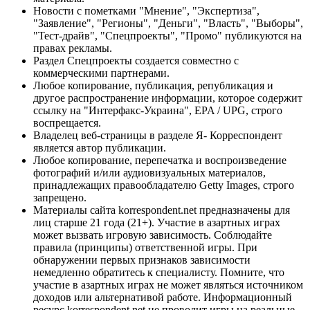
Новости с пометками "Мнение", "Экспертиза",
"Заявление", "Регионы", "Деньги", "Власть", "Выборы",
"Тест-драйв", "Спецпроекты", "Промо" публикуются на
правах рекламы.
Раздел Спецпроекты создается совместно с
коммерческими партнерами.
Любое копирование, публикация, републикация и
другое распространение информации, которое содержит
ссылку на "Интерфакс-Украина", EPA / UPG, строго
воспрещается.
Владелец веб-страницы в разделе Я- Корреспондент
является автор публикации.
Любое копирование, перепечатка и воспроизведение
фотографий и/или аудиовизуальных материалов,
принадлежащих правообладателю Getty Images, строго
запрещено.
Материалы сайта korrespondent.net предназначены для
лиц старше 21 года (21+). Участие в азартных играх
может вызвать игровую зависимость. Соблюдайте
правила (принципы) ответственной игры. При
обнаружении первых признаков зависимости
немедленно обратитесь к специалисту. Помните, что
участие в азартных играх не может являться источником
доходов или альтернативой работе. Информационный
ресурс korrespondent.net не проводит игры на реальные