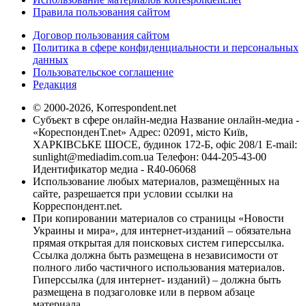
Правила пользования сайтом
Договор пользования сайтом
Политика в сфере конфиденциальности и персональных
данных
Пользовательское соглашение
Редакция
© 2000-2026, Korrespondent.net
Субъект в сфере онлайн-медиа Название онлайн-медиа -
«КореспонденТ.net» Адрес: 02091, місто Київ,
ХАРКІВСЬКЕ ШОСЕ, будинок 172-Б, офіс 208/1 E-mail:
sunlight@mediadim.com.ua
Телефон: 044-205-43-00
Идентификатор медиа - R40-06068
Использование любых материалов, размещённых на
сайте, разрешается при условии ссылки на
Корреспондент.net.
При копировании материалов со страницы «Новости
Украины и мира», для интернет-изданий – обязательна
прямая открытая для поисковых систем гиперссылка.
Ссылка должна быть размещена в независимости от
полного либо частичного использования материалов.
Гиперссылка (для интернет- изданий) – должна быть
размещена в подзаголовке или в первом абзаце
материала.