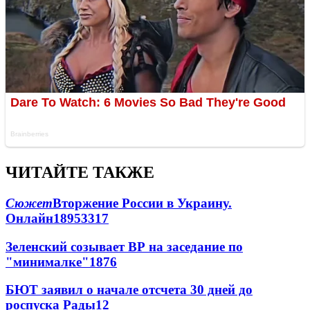
ЧИТАЙТЕ ТАКЖЕ
Сюжет
Вторжение России в Украину.
Онлайн
189
53
317
Зеленский созывает ВР на заседание по
"минималке"
18
76
БЮТ заявил о начале отсчета 30 дней до
роспуска Рады
12