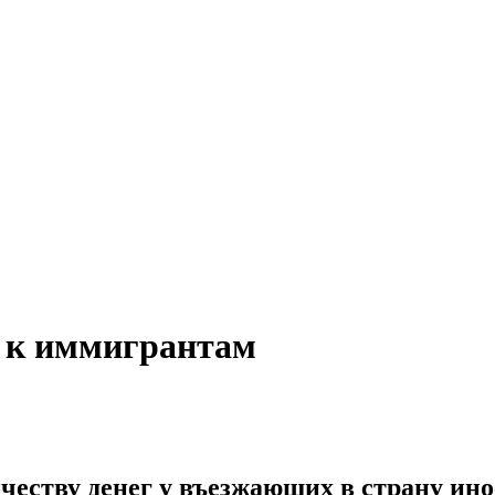
 к иммигрантам
честву денег у въезжающих в страну ино