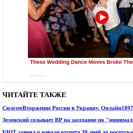
ЧИТАЙТЕ ТАКЖЕ
Сюжет
Вторжение России в Украину. Онлайн
189
Зеленский созывает ВР на заседание по "минима
БЮТ заявил о начале отсчета 30 дней до роспуск