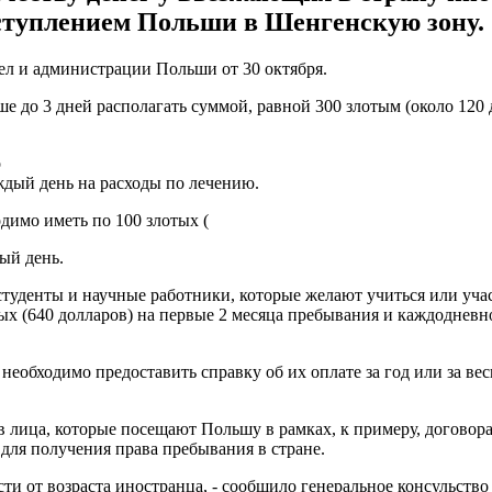
ступлением Польши в Шенгенскую зону.
ел и администрации Польши от 30 октября.
е до 3 дней располагать суммой, равной 300 злотым (около 120 
о
ждый день на расходы по лечению.
димо иметь по 100 злотых (
ый день.
студенты и научные работники, которые желают учиться или уча
ых (640 долларов) на первые 2 месяца пребывания и каждодневно
 необходимо предоставить справку об их оплате за год или за ве
 лица, которые посещают Польшу в рамках, к примеру, договор
для получения права пребывания в стране.
сти от возраста иностранца, - сообщило генеральное консульств