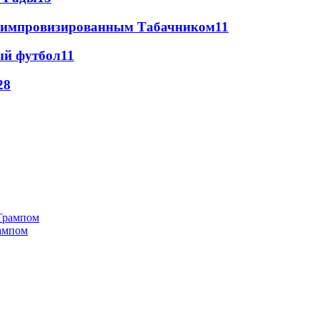
 с импровизированным Табачником
11
ый футбол
11
28
рампом