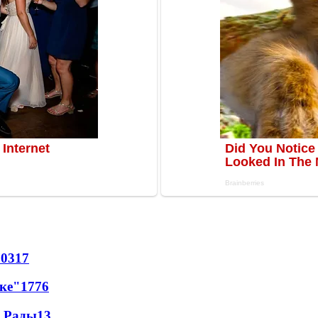
70
317
лке"
17
76
а Рады
13