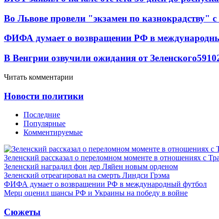
Во Львове провели "экзамен по казнокрадству"
ФИФА думает о возвращении РФ в международн
В Венгрии озвучили ожидания от Зеленского
59
10
Читать комментарии
Новости политики
Последние
Популярные
Комментируемые
Зеленский рассказал о переломном моменте в отношениях с Т
Зеленский наградил фон дер Ляйен новым орденом
Зеленский отреагировал на смерть Линдси Грэма
ФИФА думает о возвращении РФ в международный футбол
Мерц оценил шансы РФ и Украины на победу в войне
Сюжеты