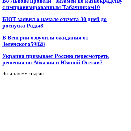
Во Львове провели "экзамен по казнокрадству"
с импровизированным Табачником
10
БЮТ заявил о начале отсчета 30 дней до
роспуска Рады
8
В Венгрии озвучили ожидания от
Зеленского
59
8
28
Украина призывает Россию пересмотреть
решения по Абхазии и Южной Осетии
7
Читать комментарии