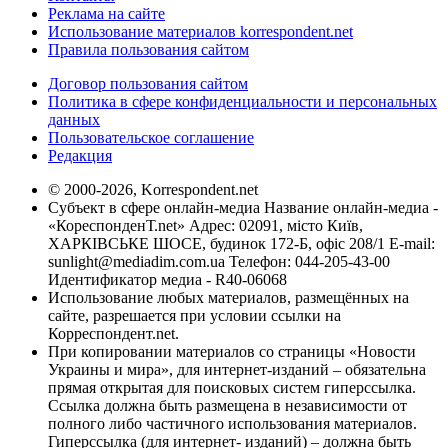
Реклама на сайте
Использование материалов korrespondent.net
Правила пользования сайтом
Договор пользования сайтом
Политика в сфере конфиденциальности и персональных
данных
Пользовательское соглашение
Редакция
© 2000-2026, Korrespondent.net
Субъект в сфере онлайн-медиа Название онлайн-медиа -
«КореспонденТ.net» Адрес: 02091, місто Київ,
ХАРКІВСЬКЕ ШОСЕ, будинок 172-Б, офіс 208/1 E-mail:
sunlight@mediadim.com.ua
Телефон: 044-205-43-00
Идентификатор медиа - R40-06068
Использование любых материалов, размещённых на
сайте, разрешается при условии ссылки на
Корреспондент.net.
При копировании материалов со страницы «Новости
Украины и мира», для интернет-изданий – обязательна
прямая открытая для поисковых систем гиперссылка.
Ссылка должна быть размещена в независимости от
полного либо частичного использования материалов.
Гиперссылка (для интернет- изданий) – должна быть