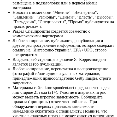
размещена в подзаголовке или в первом абзаце
материала.
Новости с пометками "Мнение", "Экспертиза",
"Заявление", "Регионы", "Деньги", "Власть", "Выборы",
"Тест-драйв", "Спецпроекты", "Промо" публикуются на
правах рекламы.
Раздел Спецпроекты создается совместно с
коммерческими партнерами.
Любое копирование, публикация, републикация и
другое распространение информации, которое содержит
ссылку на "Интерфакс-Украина", EPA / UPG, строго
воспрещается.
Владелец веб-страницы в разделе Я- Корреспондент
является автор публикации.
Любое копирование, перепечатка и воспроизведение
фотографий и/или аудиовизуальных материалов,
принадлежащих правообладателю Getty Images, строго
запрещено.
Материалы сайта korrespondent.net предназначены для
лиц старше 21 года (21+). Участие в азартных играх
может вызвать игровую зависимость. Соблюдайте
правила (принципы) ответственной игры. При
обнаружении первых признаков зависимости
немедленно обратитесь к специалисту. Помните, что
участие в азартных играх не может являться источником