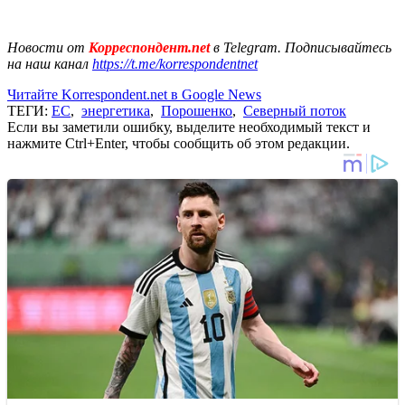
Новости от
Корреспондент.net
в Telegram. Подписывайтесь
на наш канал
https://t.me/korrespondentnet
Читайте Korrespondent.net в Google News
ТЕГИ:
ЕС
,
энергетика
,
Порошенко
,
Северный поток
Если вы заметили ошибку, выделите необходимый текст и
нажмите Ctrl+Enter, чтобы сообщить об этом редакции.