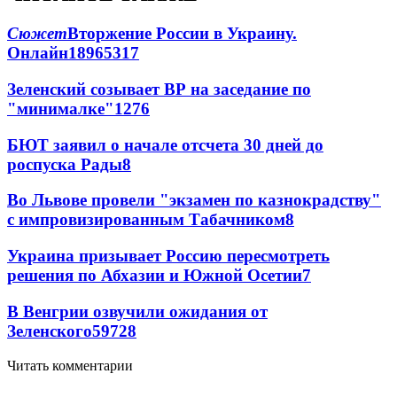
Сюжет
Вторжение России в Украину.
Онлайн
189
65
317
Зеленский созывает ВР на заседание по
"минималке"
12
76
БЮТ заявил о начале отсчета 30 дней до
роспуска Рады
8
Во Львове провели "экзамен по казнокрадству"
с импровизированным Табачником
8
Украина призывает Россию пересмотреть
решения по Абхазии и Южной Осетии
7
В Венгрии озвучили ожидания от
Зеленского
59
7
28
Читать комментарии