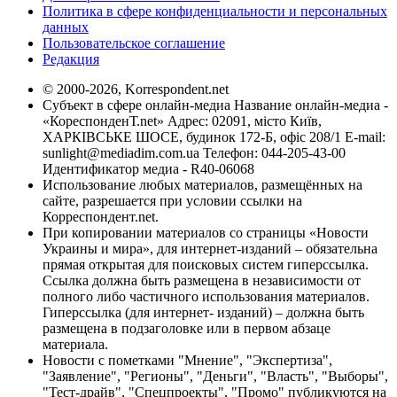
Политика в сфере конфиденциальности и персональных
данных
Пользовательское соглашение
Редакция
© 2000-2026, Korrespondent.net
Субъект в сфере онлайн-медиа Название онлайн-медиа -
«КореспонденТ.net» Адрес: 02091, місто Київ,
ХАРКІВСЬКЕ ШОСЕ, будинок 172-Б, офіс 208/1 E-mail:
sunlight@mediadim.com.ua
Телефон: 044-205-43-00
Идентификатор медиа - R40-06068
Использование любых материалов, размещённых на
сайте, разрешается при условии ссылки на
Корреспондент.net.
При копировании материалов со страницы «Новости
Украины и мира», для интернет-изданий – обязательна
прямая открытая для поисковых систем гиперссылка.
Ссылка должна быть размещена в независимости от
полного либо частичного использования материалов.
Гиперссылка (для интернет- изданий) – должна быть
размещена в подзаголовке или в первом абзаце
материала.
Новости с пометками "Мнение", "Экспертиза",
"Заявление", "Регионы", "Деньги", "Власть", "Выборы",
"Тест-драйв", "Спецпроекты", "Промо" публикуются на