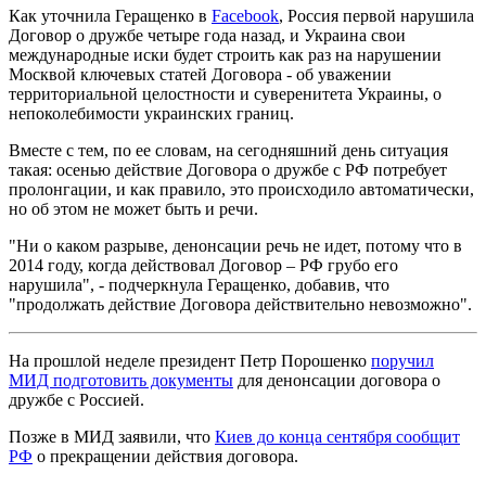
Как уточнила Геращенко в
Facebook
, Россия первой нарушила
Договор о дружбе четыре года назад, и Украина свои
международные иски будет строить как раз на нарушении
Москвой ключевых статей Договора - об уважении
территориальной целостности и суверенитета Украины, о
непоколебимости украинских границ.
Вместе с тем, по ее словам, на сегодняшний день ситуация
такая: осенью действие Договора о дружбе с РФ потребует
пролонгации, и как правило, это происходило автоматически,
но об этом не может быть и речи.
"Ни о каком разрыве, денонсации речь не идет, потому что в
2014 году, когда действовал Договор – РФ грубо его
нарушила", - подчеркнула Геращенко, добавив, что
"продолжать действие Договора действительно невозможно".
На прошлой неделе президент Петр Порошенко
поручил
МИД подготовить документы
для денонсации договора о
дружбе с Россией.
Позже в МИД заявили, что
Киев до конца сентября сообщит
РФ
о прекращении действия договора.