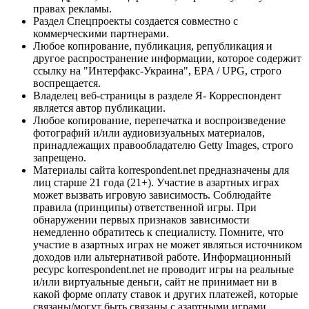
правах рекламы.
Раздел Спецпроекты создается совместно с
коммерческими партнерами.
Любое копирование, публикация, републикация и
другое распространение информации, которое содержит
ссылку на "Интерфакс-Украина", EPA / UPG, строго
воспрещается.
Владелец веб-страницы в разделе Я- Корреспондент
является автор публикации.
Любое копирование, перепечатка и воспроизведение
фотографий и/или аудиовизуальных материалов,
принадлежащих правообладателю Getty Images, строго
запрещено.
Материалы сайта korrespondent.net предназначены для
лиц старше 21 года (21+). Участие в азартных играх
может вызвать игровую зависимость. Соблюдайте
правила (принципы) ответственной игры. При
обнаружении первых признаков зависимости
немедленно обратитесь к специалисту. Помните, что
участие в азартных играх не может являться источником
доходов или альтернативой работе. Информационный
ресурс korrespondent.net не проводит игры на реальные
и/или виртуальные деньги, сайт не принимает ни в
какой форме оплату ставок и других платежей, которые
связаны/могут быть связаны с азартными играми,