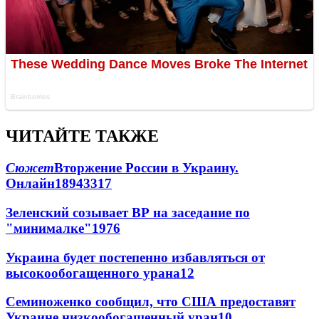
ЧИТАЙТЕ ТАКЖЕ
Сюжет
Вторжение России в Украину.
Онлайн
189
43
317
Зеленский созывает ВР на заседание по
"минималке"
19
76
Украина будет постепенно избавляться от
высокообогащенного урана
12
Семиноженко сообщил, что США предоставят
Украине низкообогащенный уран
10