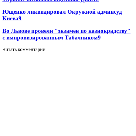
Ющенко ликвидировал Окружной админсуд
Киева
9
Во Львове провели "экзамен по казнокрадству"
с импровизированным Табачником
9
Читать комментарии