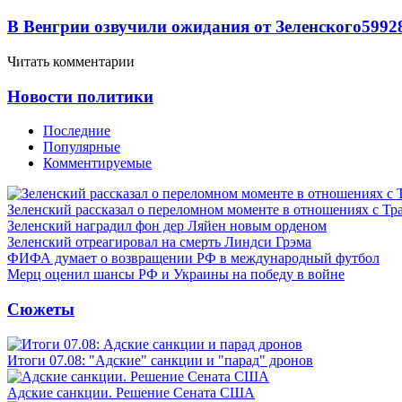
В Венгрии озвучили ожидания от Зеленского
59
9
2
Читать комментарии
Новости политики
Последние
Популярные
Комментируемые
Зеленский рассказал о переломном моменте в отношениях с Т
Зеленский наградил фон дер Ляйен новым орденом
Зеленский отреагировал на смерть Линдси Грэма
ФИФА думает о возвращении РФ в международный футбол
Мерц оценил шансы РФ и Украины на победу в войне
Сюжеты
Итоги 07.08: "Адские" санкции и "парад" дронов
Адские санкции. Решение Сената США