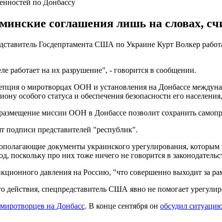
ренностей по Донбассу
минские соглашения лишь на словах, сч
едставитель Госдепртамента США по Украине Курт Волкер работ
ле работает на их разрушение", - говорится в сообщении.
нцепция о миротворцах ООН и установления на Донбассе между
иону особого статуса и обеспечения безопасности его населения
то размещение миссии ООН в Донбассе позволит сохранить само
т подписи представителей "республик".
вополагающие документы украинского урегулирования, которым 
, поскольку про них тоже ничего не говорится в законодательст
ионного давления на Россию, "что совершенно выходит за рам
 действия, спецпредставитель США явно не помогает урегулиро
 миротворцев на Донбасс
. В конце сентября он
обсудил ситуаци