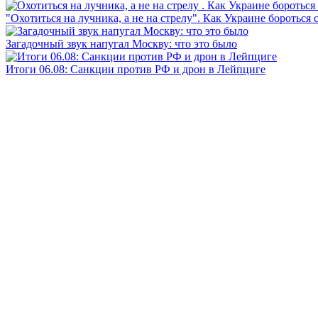
"Охотиться на лучника, а не на стрелу". Как Украине бороться 
Загадочный звук напугал Москву: что это было
Итоги 06.08: Санкции против РФ и дрон в Лейпциге