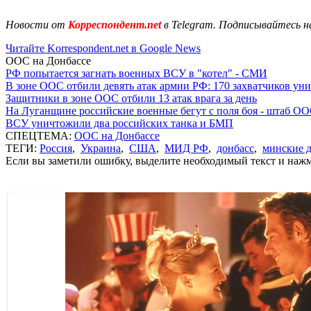
Новости от
Корреспондент.net
в Telegram. Подписывайтесь н
Читайте Korrespondent.net в Google News
ООС на Донбассе
РФ попытается загнать военных ВСУ в "котел" - СМИ
В зоне ООС отбили девять атак армии РФ: 170 захватчиков у
Защитники в зоне ООС отбили 13 атак врага за день
На Луганщине российские военные бегут с поля боя - штаб О
ВСУ уничтожили два российских танка и БМП
СПЕЦТЕМА:
ООС на Донбассе
ТЕГИ:
Россия
,
Украина
,
США
,
МИД РФ
,
донбасс
,
минские 
Если вы заметили ошибку, выделите необходимый текст и нажми