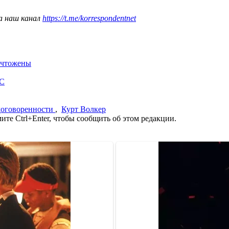
а наш канал
https://t.me/korrespondentnet
ничтожены
ОС
договоренности
,
Курт Волкер
те Ctrl+Enter, чтобы сообщить об этом редакции.