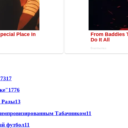
67
317
лке"
17
76
а Рады
13
 с импровизированным Табачником
11
ый футбол
11