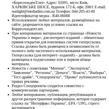
«КореспонденТ.net» Адрес: 02091, місто Київ,
ХАРКІВСЬКЕ ШОСЕ, будинок 172-Б, офіс 208/1 E-mail:
sunlight@mediadim.com.ua
Телефон: 044-205-43-00
Идентификатор медиа - R40-06068
Использование любых материалов, размещённых на
сайте, разрешается при условии ссылки на
Корреспондент.net.
При копировании материалов со страницы «Новости
Украины и мира», для интернет-изданий – обязательна
прямая открытая для поисковых систем гиперссылка.
Ссылка должна быть размещена в независимости от
полного либо частичного использования материалов.
Гиперссылка (для интернет- изданий) – должна быть
размещена в подзаголовке или в первом абзаце
материала.
Новости с пометками "Мнение", "Экспертиза",
"Заявление", "Регионы", "Деньги", "Власть", "Выборы",
"Тест-драйв", "Спецпроекты", "Промо" публикуются на
правах рекламы.
Раздел Спецпроекты создается совместно с
коммерческими партнерами.
Любое копирование, публикация, републикация и
другое распространение информации, которое содержит
ссылку на "Интерфакс-Украина", EPA / UPG, строго
воспрещается.