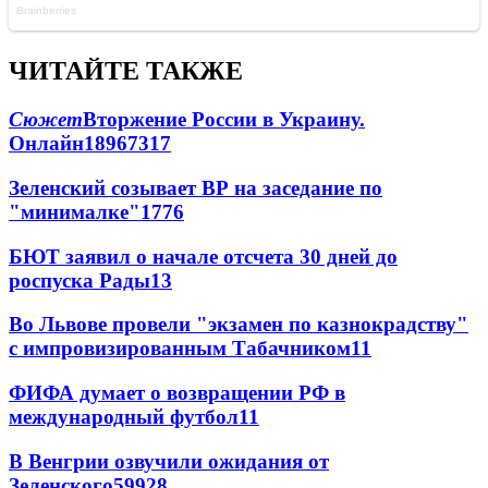
ЧИТАЙТЕ ТАКЖЕ
Сюжет
Вторжение России в Украину.
Онлайн
189
67
317
Зеленский созывает ВР на заседание по
"минималке"
17
76
БЮТ заявил о начале отсчета 30 дней до
роспуска Рады
13
Во Львове провели "экзамен по казнокрадству"
с импровизированным Табачником
11
ФИФА думает о возвращении РФ в
международный футбол
11
В Венгрии озвучили ожидания от
Зеленского
59
9
28