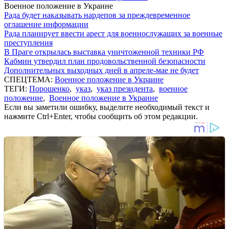
Военное положение в Украине
Рада будет наказывать нардепов за преждевременное
оглашение информации
Рада планирует ввести арест для военнослужащих за военные
преступления
В Праге открылась выставка уничтоженной техники РФ
Кабмин утвердил план продовольственной безопасности
Дополнительных выходных дней в апреле-мае не будет
СПЕЦТЕМА:
Военное положение в Украине
ТЕГИ:
Порошенко
,
указ
,
указ президента
,
военное
положение
,
Военное положение в Украине
Если вы заметили ошибку, выделите необходимый текст и
нажмите Ctrl+Enter, чтобы сообщить об этом редакции.