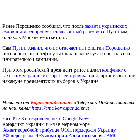
Ранее Порошенко сообщил, что после
захвата украинских
судов
пытался провести телефонный разговор
с Путиным,
однако в Москве не ответили.
Сам
Путин заявил, что не отвечает на попытки Порошенко
поговорить по телефону, так как не хочет участвовать в его
избирательной кампании.
При этом российский президент ранее назвал
конфликт с
захватом украинских кораблей провокацией
, организованной
накануне президентских выборов в Украине.
Новости от
Корреспондент.net
в Telegram. Подписывайтесь
на наш канал
https://t.me/korrespondentnet
Читайте Korrespondent.net в Google News
Конфликт Украины и РФ в Черном море
Захват кораблей: трибунал ООН поддержал Украину
РФ перекрыла 70% акватории Азовского моря - ВМС