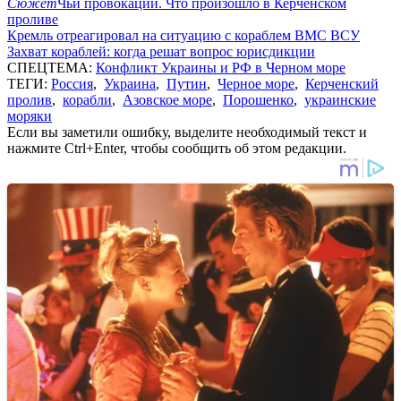
Сюжет
Чьи провокации. Что произошло в Керченском
проливе
Кремль отреагировал на ситуацию с кораблем ВМС ВСУ
Захват кораблей: когда решат вопрос юрисдикции
СПЕЦТЕМА:
Конфликт Украины и РФ в Черном море
ТЕГИ:
Россия
,
Украина
,
Путин
,
Черное море
,
Керченский
пролив
,
корабли
,
Азовское море
,
Порошенко
,
украинские
моряки
Если вы заметили ошибку, выделите необходимый текст и
нажмите Ctrl+Enter, чтобы сообщить об этом редакции.