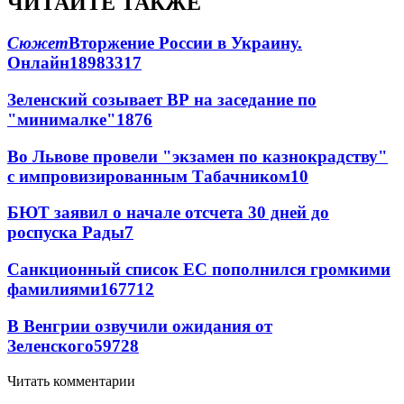
ЧИТАЙТЕ ТАКЖЕ
Сюжет
Вторжение России в Украину.
Онлайн
189
83
317
Зеленский созывает ВР на заседание по
"минималке"
18
76
Во Львове провели "экзамен по казнокрадству"
с импровизированным Табачником
10
БЮТ заявил о начале отсчета 30 дней до
роспуска Рады
7
Санкционный список ЕС пополнился громкими
фамилиями
167
7
12
В Венгрии озвучили ожидания от
Зеленского
59
7
28
Читать комментарии