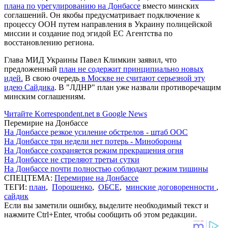
плана по урегулированию на Донбассе
вместо минских
соглашений. Он якобы предусматривает подключение к
процессу ООН путем направления в Украину полицейской
миссии и создание под эгидой ЕС Агентства по
восстановлению региона.
Глава МИД Украины Павел Климкин заявил, что
предложенный
план не содержит принципиально новых
идей.
В свою очередь
в Москве не считают серьезной эту
идею Сайдика
. В "ЛДНР" план уже назвали противоречащим
минским соглашениям.
Читайте Korrespondent.net в Google News
Перемирие на Донбассе
На Донбассе резкое усиление обстрелов - штаб ООС
На Донбассе три недели нет потерь - Минобороны
На Донбассе сохраняется режим прекращения огня
На Донбассе не стреляют третьи сутки
На Донбассе почти полностью соблюдают режим тишины
СПЕЦТЕМА:
Перемирие на Донбассе
ТЕГИ:
план
,
Порошенко
,
ОБСЕ
,
минские договоренности
,
сайдик
Если вы заметили ошибку, выделите необходимый текст и
нажмите Ctrl+Enter, чтобы сообщить об этом редакции.