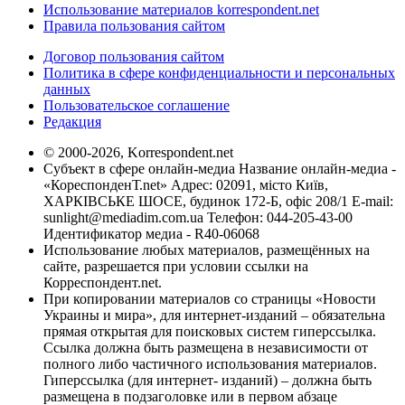
Использование материалов korrespondent.net
Правила пользования сайтом
Договор пользования сайтом
Политика в сфере конфиденциальности и персональных
данных
Пользовательское соглашение
Редакция
© 2000-2026, Korrespondent.net
Субъект в сфере онлайн-медиа Название онлайн-медиа -
«КореспонденТ.net» Адрес: 02091, місто Київ,
ХАРКІВСЬКЕ ШОСЕ, будинок 172-Б, офіс 208/1 E-mail:
sunlight@mediadim.com.ua
Телефон: 044-205-43-00
Идентификатор медиа - R40-06068
Использование любых материалов, размещённых на
сайте, разрешается при условии ссылки на
Корреспондент.net.
При копировании материалов со страницы «Новости
Украины и мира», для интернет-изданий – обязательна
прямая открытая для поисковых систем гиперссылка.
Ссылка должна быть размещена в независимости от
полного либо частичного использования материалов.
Гиперссылка (для интернет- изданий) – должна быть
размещена в подзаголовке или в первом абзаце