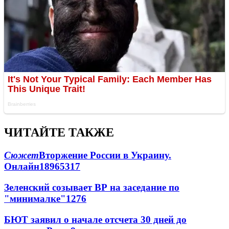
ЧИТАЙТЕ ТАКЖЕ
Сюжет
Вторжение России в Украину.
Онлайн
189
65
317
Зеленский созывает ВР на заседание по
"минималке"
12
76
БЮТ заявил о начале отсчета 30 дней до