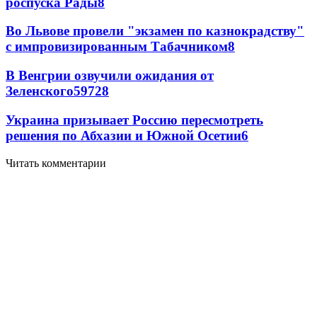
роспуска Рады
8
Во Львове провели "экзамен по казнокрадству"
с импровизированным Табачником
8
В Венгрии озвучили ожидания от
Зеленского
59
7
28
Украина призывает Россию пересмотреть
решения по Абхазии и Южной Осетии
6
Читать комментарии