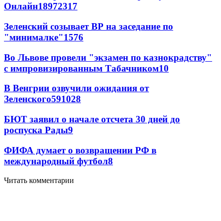
Онлайн
189
72
317
Зеленский созывает ВР на заседание по
"минималке"
15
76
Во Львове провели "экзамен по казнокрадству"
с импровизированным Табачником
10
В Венгрии озвучили ожидания от
Зеленского
59
10
28
БЮТ заявил о начале отсчета 30 дней до
роспуска Рады
9
ФИФА думает о возвращении РФ в
международный футбол
8
Читать комментарии