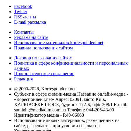
Facebook
Twitter
RSS-ленты
E-mail рассылка
Контакты
Реклама на сайте
Использование материалов korrespondent.net
Правила пользования сайтом
Договор пользования сайтом
Политика в сфере конфиденциальности и персональных
данных
Пользовательское соглашение
Редакция
© 2000-2026, Korrespondent.net
Субъект в сфере онлайн-медиа Название онлайн-медиа -
«КореспонденТ.net» Адрес: 02091, місто Київ,
ХАРКІВСЬКЕ ШОСЕ, будинок 172-Б, офіс 208/1 E-mail:
sunlight@mediadim.com.ua
Телефон: 044-205-43-00
Идентификатор медиа - R40-06068
Использование любых материалов, размещённых на
сайте, разрешается при условии ссылки на
Корреспондент.net.