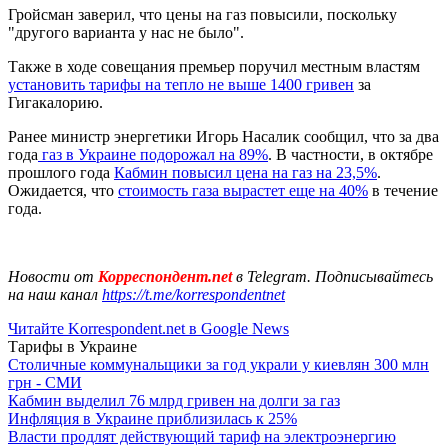
Гройсман заверил, что цены на газ повысили, поскольку
"другого варианта у нас не было".
Также в ходе совещания премьер поручил местным властям
установить тарифы на тепло не выше 1400 гривен
за
Гигакалорию.
Ранее министр энергетики Игорь Насалик сообщил, что за два
года
газ в Украине подорожал на 89%
. В частности, в октябре
прошлого года
Кабмин повысил цена на газ на 23,5%
.
Ожидается, что
стоимость газа вырастет еще на 40%
в течение
года.
Новости от
Корреспондент.net
в Telegram. Подписывайтесь
на наш канал
https://t.me/korrespondentnet
Читайте Korrespondent.net в Google News
Тарифы в Украине
Столичные коммунальщики за год украли у киевлян 300 млн
грн - СМИ
Кабмин выделил 76 млрд гривен на долги за газ
Инфляция в Украине приблизилась к 25%
Власти продлят действующий тариф на электроэнергию