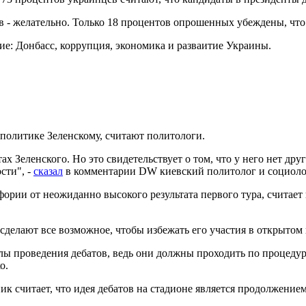
ов - желательно. Только 18 процентов опрошенных убеждены, что
: Донбасс, коррупция, экономика и разваитие Украины.
олитике Зеленскому, считают политологи.
 Зеленского. Но это свидетельствует о том, что у него нет дру
сти", -
сказал
в комментарии DW киевский политолог и социоло
фории от неожиданно высокого результата первого тура, считае
о сделают все возможное, чтобы избежать его участия в открыто
лы проведения дебатов, ведь они должны проходить по процедуре
о.
 считает, что идея дебатов на стадионе является продолжением 