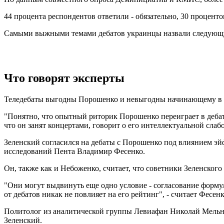
44 процента респондентов ответили - обязательно, 30 процент
Самыми выжными темами дебатов украинцы назвали следующие
Что говорят эксперты
Теледебаты выгодны Порошенко и невыгодны начинающему в п
"Понятно, что опытный риторик Порошенко переиграет в дебатах
что он занят концертами, говорит о его интеллектуальной слабо
Зеленский согласился на дебаты с Порошенко под влиянием эй
исследований Пента Владимир Фесенко.
Он, также как и Небоженко, считает, что советники Зеленског
"Они могут выдвинуть еще одно условие - согласование форму
от дебатов никак не повлияет на его рейтинг", - считает Фесенк
Политолог из аналитической группы Левиафан Николай Мельник
Зеленский.