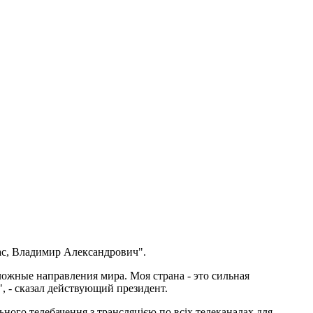
вас, Владимир Александрович".
ожные направления мира. Моя страна - это сильная
", - сказал действующий президент.
ьного телебачення з трансляцією по всіх телеканалах для