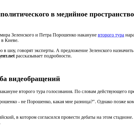
политического в медийное пространство
димира Зеленского и Петра Порошенко накануне
второго тура
нара
 в Киеве.
в шоу, говорят эксперты. А предложение Зеленского назначит
ент.net
рассказывает подробности.
ьба видеобращений
акануне второго тура голосования. По словам действующего пре
Порошенко - не Порошенко, какая мне разница?". Однако позже ком
кий, в котором согласился провести дебаты на этом стадионе. 
.