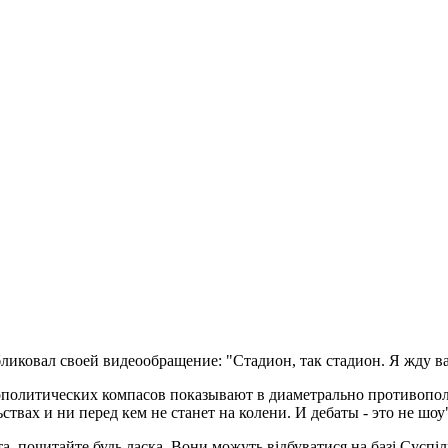
бликовал своей видеообращение: "Стадион, так стадион. Я жду 
еополитических компасов показывают в диаметрально противопол
ствах и ни перед кем не станет на колени. И дебаты - это не шоу
а, почитайте будь ласка. Вони можуть відбуватися на базі Суспіл