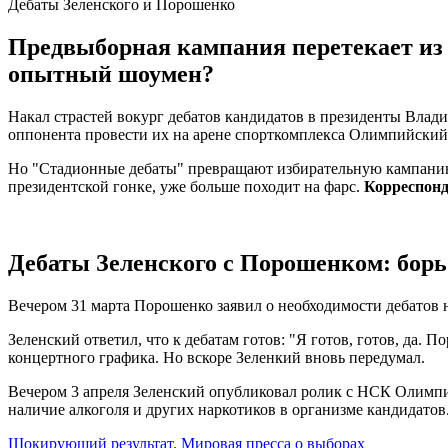
Дебаты Зеленского и Порошенко
Предвыборная кампания перетекает из 
опытный шоумен?
Накал страстей вокург дебатов кандидатов в президенты Вла
оппонента провести их на арене спорткомплекса Олимпийский
Но "Стадионные дебаты" превращают избирательную кампанию 
президентской гонке, уже больше походит на фарс.
Корреспонд
Дебаты Зеленского с Порошенком: бор
Вечером 31 марта Порошенко заявил о необходимости дебатов н
Зеленский ответил, что к дебатам готов: "Я готов, готов, да. 
концертного графика. Но вскоре Зеленкий вновь передумал.
Вечером 3 апреля Зеленский опубликовал ролик с НСК Олимпийс
наличие алкоголя и других наркотиков в организме кандидатов
Шокирующий результат. Мировая пресса о выборах