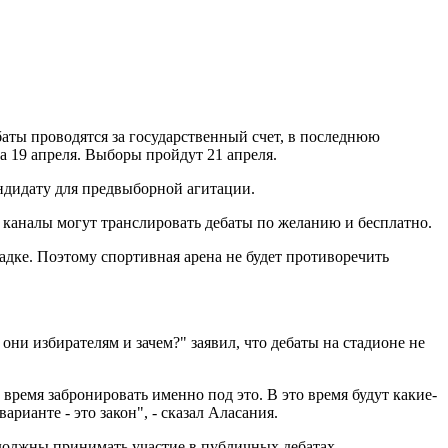
баты проводятся за государственный счет, в последнюю
на 19 апреля. Выборы пройдут 21 апреля.
андидату для предвыборной агитации.
 каналы могут транслировать дебаты по желанию и бесплатно.
адке. Поэтому спортивная арена не будет противоречить
ни избирателям и зачем?" заявил, что дебаты на стадионе не
время забронировать именно под это. В это время будут какие-
рианте - это закон", - сказал Аласания.
должны принимать участие в публичных дебатах.