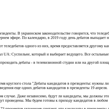
зиденты. В украинском законодательстве говорится, что теледе
чернем эфире. По календарю, в 2019 году день дебатов выпадает 
т теледебатов одного из них, время предоставляется другому к
л UA: Суспильне, который и выбирает ведущего. Все остальные
 проходить дебаты - в телевизионной студии или на другой площ
емя круглого стола "Дебаты кандидатов в президенты: нужны ли о
едения еще одних дебатов кандидатов в президенты 19 апреля.
м случае. Даже независимо, будут ли кандидаты, мы должны это 
дут проведены. Мы будем готовы к приходу кандидатов в любом ва
3 процентов украинцев считают, что кандидаты в президенты 