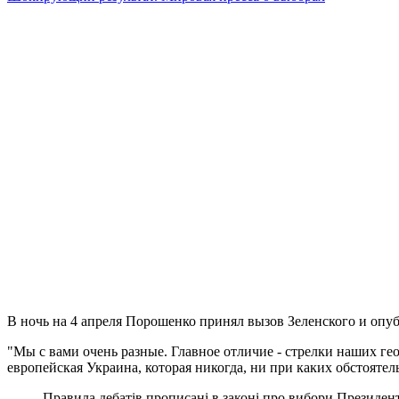
В ночь на 4 апреля Порошенко принял вызов Зеленского и опу
"Мы с вами очень разные. Главное отличие - стрелки наших г
европейская Украина, которая никогда, ни при каких обстоятель
Правила дебатів прописані в законі про вибори Президент