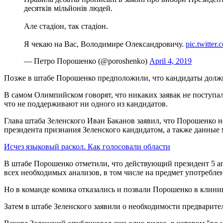
десятків мільйонів людей.
Але стадіон, так стадіон.
Я чекаю на Вас, Володимире Олександровичу.
pic.twitte
— Петро Порошенко (@poroshenko)
April 4, 2019
Позже в штабе Порошенко предположили, что кандидаты должны
В самом Олимпийском говорят, что никаких заявак не поступал
что не поддерживают ни одного из кандидатов.
Глава штаба Зеленского Иван Баканов заявил, что Порошенко н
президента признания Зеленского кандидатом, а также данные
Исчез языковый раскол. Как голосовали области
В штабе Порошенко отметили, что действующий президент 5 ап
всех необходимых анализов, в том числе на предмет употреблен
Но в команде комика отказались и позвали Порошенко в клини
Затем в штабе Зеленского заявили о необходимости предварите