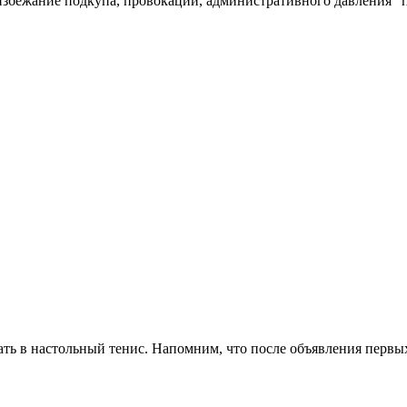
 избежание подкупа, провокаций, административного давления"
ть в настольный тенис. Напомним, что после объявления первых