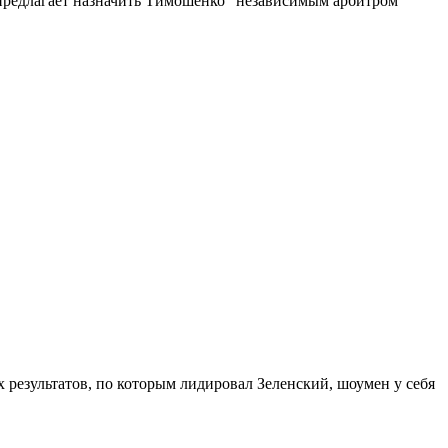
 предлагает назначить Тимошенко "независимым арбитром"
 результатов, по которым лидировал Зеленский, шоумен у себя