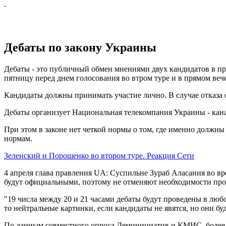
Дебаты по закону Украины
Дебаты - это публичный обмен мнениями двух кандидатов в пре
пятницу перед днем ​​голосования во втром туре и в прямом ве
Кандидаты должны принимать участие лично. В случае отказа о
Дебаты организует Национальная телекомпания Украины - кана
При этом в законе нет четкой нормы о том, где именно должны
нормам.
Зеленский и Порошенко во втором туре. Реакция Сети
4 апреля глава правления UA: Суспильне Зураб Аласания во вр
будут официальными, поэтому не отменяют необходимости пров
"19 числа между 20 и 21 часами дебаты будут проведены в любо
то нейтральные картинки, если кандидаты не явятся, но они бу
По данным совместного опроса Деминициатив и КМИС, более 7