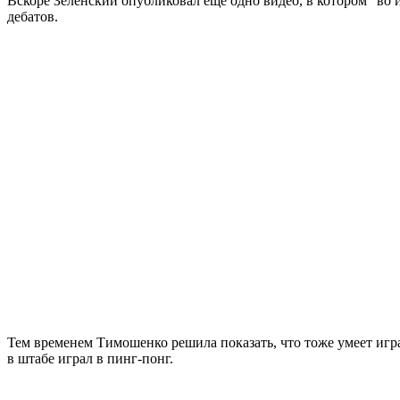
Вскоре Зеленский опубликовал еще одно видео, в котором "во
дебатов.
Тем временем Тимошенко решила показать, что тоже умеет игра
в штабе играл в пинг-понг.